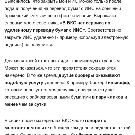
Выяснилось, что закрыть мой ИИС можно только после
подачи поручения на перевод бумаг с ИИС на обычный
брокерский счет лично в офисе компании. Выражаясь
словами моего советника, «
В БКС нет сервиса по
удаленному переводу бумаг с ИИС
«. Соответственно
закрыть ИИС удаленно (к примеру используя электронную
подпись) не получится.
Для меня такой ответ выглядит как минимум странным.
Может показаться, что эти препятствия сохраняются
намерено. В то же время,
другие брокеры оказывают
подобную услугу
удаленно. К примеру, брокер
Тинькофф
,
которым пользуется моя девушка, совершил эту же
операцию с заблокированными бумагами
в пару кликов и
менее чем за сутки
.
В своих промо материалах БКС часто
говорит о
многолетнем опыте
в брокерском деле и лидерстве в этой
сфере. Однако такие, казалось бы
базовые цифровые