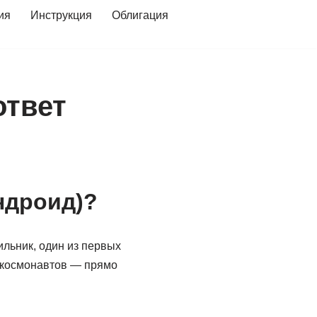
ия
Инструкция
Облигация
ответ
андроид)?
ильник, один из первых
х космонавтов — прямо