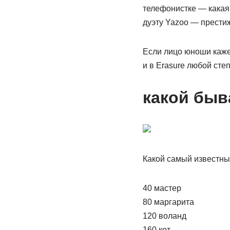
телефонистке — какая 
дуэту Yazoo — престиж
Если лицо юноши каже
и в Erasure любой степ
какой быва
Какой самый известны
40 мастер
80 маргарита
120 воланд
160 кот