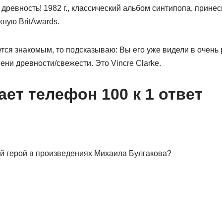
древность! 1982 г., классический альбом синтипопа, прине
ную BritAwards.
тся знакомым, то подсказываю: Вы его уже видели в очен
ени древности/свежести. Это Vincre Clarke.
ет телефон 100 к 1 ответ
й герой в произведениях Михаила Булгакова?