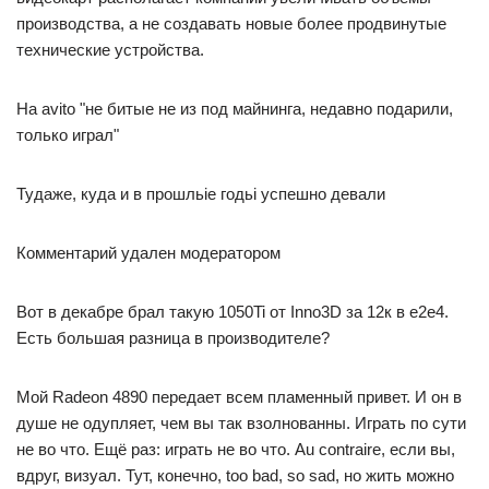
производства, а не создавать новые более продвинутые
технические устройства.
На avito "не битые не из под майнинга, недавно подарили,
только играл"
Тудаже, куда и в прошльіе годьі успешно девали
Комментарий удален модератором
Вот в декабре брал такую 1050Ti от Inno3D за 12к в е2е4.
Есть большая разница в производителе?
Мой Radeon 4890 передает всем пламенный привет. И он в
душе не одупляет, чем вы так взолнованны. Играть по сути
не во что. Ещё раз: играть не во что. Au contraire, если вы,
вдруг, визуал. Тут, конечно, too bad, so sad, но жить можно