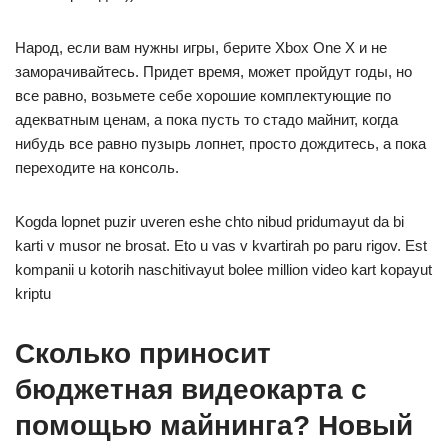
Народ, если вам нужны игры, берите Xbox One X и не
заморачивайтесь. Придет время, может пройдут годы, но
все равно, возьмете себе хорошие комплектующие по
адекватным ценам, а пока пусть то стадо майнит, когда
нибудь все равно пузырь лопнет, просто дождитесь, а пока
переходите на консоль.
Kogda lopnet puzir uveren eshe chto nibud pridumayut da bi
karti v musor ne brosat. Eto u vas v kvartirah po paru rigov. Est
kompanii u kotorih naschitivayut bolee million video kart kopayut
kriptu
Сколько приносит
бюджетная видеокарта с
помощью майнинга? Новый