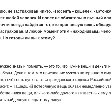
ию, не застрахован никто. «Посеять» кошелёк, карточк
жет любой человек. И вовсе не обязательно пьяный и
почти всегда найдётся тот, кто пропавшую вещь обнару
 застрахован. В любой момент этим «находчивым» чел
. Но готовы ли вы к этому?
 нужно знать и помнить, — это то, что чужие вещи и деньги 
олбеды. Дело в том, что присвоение чужого потерянного им
тот счёт есть пункт статьи гражданского кодекса Российской
гласит: «Нашедший потерянную вещь обязан немедленно уве
бственника вещи, или кого-либо другого из известных ему 
тить найденную вещь этому лицу».