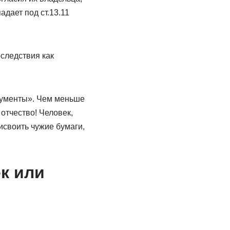
адает под ст.13.11
оследствия как
кументы». Чем меньше
отчество! Человек,
рисвоить чужие бумаги,
к или