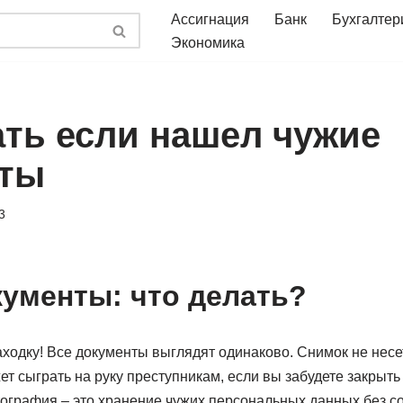
Ассигнация
Банк
Бухгалтер
Экономика
ать если нашел чужие
нты
3
ументы: что делать?
ходку! Все документы выглядят одинаково. Снимок не несе
т сыграть на руку преступникам, если вы забудете закрыт
ография – это хранение чужих персональных данных без со