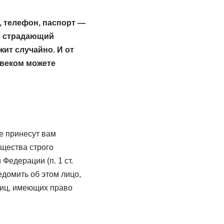
у, телефон, паспорт —
ли страдающий
жит случайно. И от
овеком можете
не принесут вам
ущества строго
 Федерации (п. 1 ст.
домить об этом лицо,
лиц, имеющих право