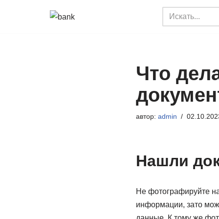
Перейти
к
содержимому
Что дел
докуме
автор:
admin
02.10.202
Нашли док
Не фотографируйте на
информации, зато може
данные. К тому же фот