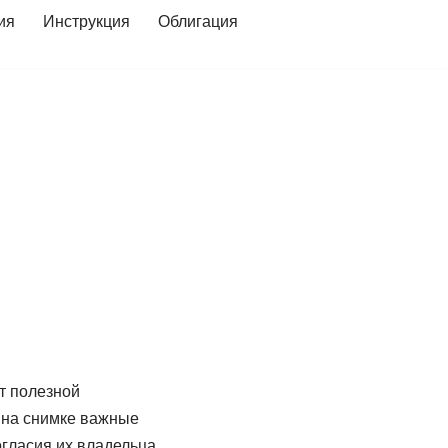
ия
Инструкция
Облигация
т полезной
ь на снимке важные
гласия их владельца,