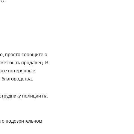
ИО.
е, просто сообщите о
ожет быть продавец. В
 все потерянные
 благородства.
отруднику полиции на
-то подозрительном