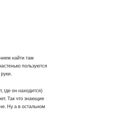
нием найти там
 частенько пользуются
 руки.
т, где он находится)
 нет. Так что знающие
е. Ну а в остальном