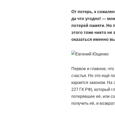
От потерь, к сожален
да что угодно! — мо
потерей памяти. Но 
этого тоже никто не
оказаться именно вы
Первое и главное, что
счастья. Но это ещё п
карается законом. На э
227 ГК РФ), который 
потерявшее её, или со
получить её, и возвра