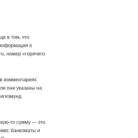
е в том, что
 информация о
го, номер «горячего
 в комментариях
сли они указаны на
Сигизмунд
акую-то сумму — это
тимо: банкоматы и