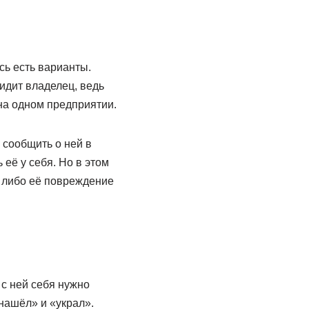
сь есть варианты.
идит владелец, ведь
на одном предприятии.
 сообщить о ней в
её у себя. Но в этом
и либо её повреждение
 с ней себя нужно
нашёл» и «украл».