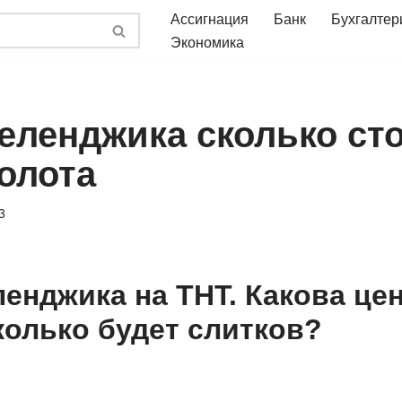
Ассигнация
Банк
Бухгалтер
Экономика
геленджика сколько ст
олота
3
ленджика на ТНТ. Какова це
колько будет слитков?