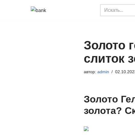
Перейти
к
содержимому
Золото 
слиток з
автор:
admin
02.10.202
Золото Ге
золота? С