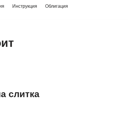
ия
Инструкция
Облигация
оит
на слитка