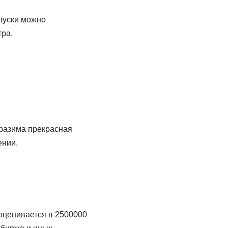
пуски можно
тра.
тразима прекрасная
ении.
 оценивается в 2500000