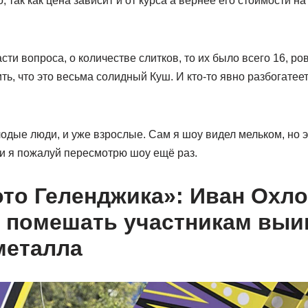
, так как цена зависит и от курса а вернее его стоимости н
сти вопроса, о количестве слитков, то их было всего 16, ро
ть, что это весьма солидный Куш. И кто-то явно разбогатеет
лодые люди, и уже взрослые. Сам я шоу видел мельком, но
 и я пожалуй пересмотрю шоу ещё раз.
то Геленджика»: Иван Охл
 помешать участникам выиг
металла