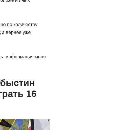
а бирже и иных
вно по количеству
, а вернее уже
 эта информация меня
обыстин
рать 16