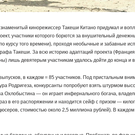
и знаменитый кинорежиссер Такеши Китано придумал и вопл
оект, участники которого борются за внушительный денежны
по курсу того времени), проходя необычные и забавные ис
графа Такеши. За всю историю адаптаций проекта (Франция
ны) лишь девятерым участникам удалось дойти до конца и в
выпусков, в каждом = 85 участников. Под пристальным вни
ра Родригеза, конкурсанты попробуют взять штурмом высот
а Охлобыстина — он играет инфернального богача, владе
 раз в его распоряжении и находится сейф с призом — кил
дюсеров, стоимостью около 2,5 миллиона рублей). В каждо