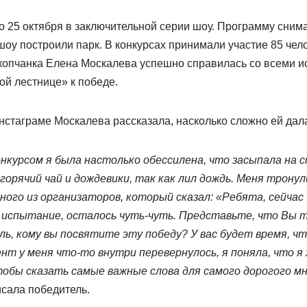
о 25 октября в заключительной серии шоу. Программу сним
шоу построили парк. В конкурсах принимали участие 85 чел
копчанка Елена Москалева успешно справилась со всеми и
ой лестнице» к победе.
нстаграме Москалева рассказала, насколько сложно ей дала
курсом я была настолько обессилена, что засыпала на с
горячий чай и дождевики, так как лил дождь. Меня тронул
ого из организаторов, который сказал: «Ребята, сейчас
испытание, осталось чуть-чуть. Представьте, что Вы там
ь, кому вы посвятите эту победу? У вас будет время, ч
нт у меня что-то внутри перевернулось, я поняла, что я
чтобы сказать самые важные слова для самого дорогого мн
сала победитель.