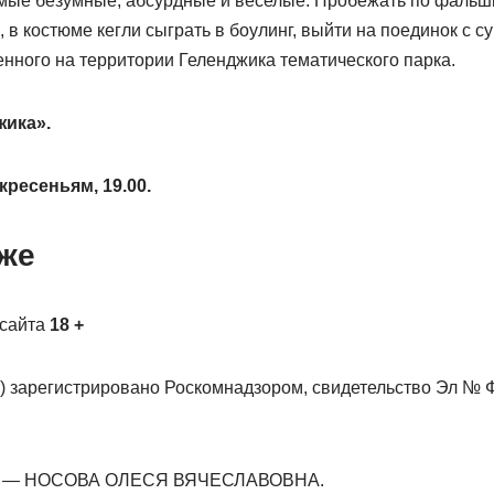
мые безумные, абсурдные и веселые. Пробежать по фальш
 в костюме кегли сыграть в боулинг, выйти на поединок с с
нного на территории Геленджика тематического парка.
жика».
кресеньям, 19.00.
кже
 сайта
18 +
т) зарегистрировано Роскомнадзором, свидетельство Эл № 
 — НОСОВА ОЛЕСЯ ВЯЧЕСЛАВОВНА.