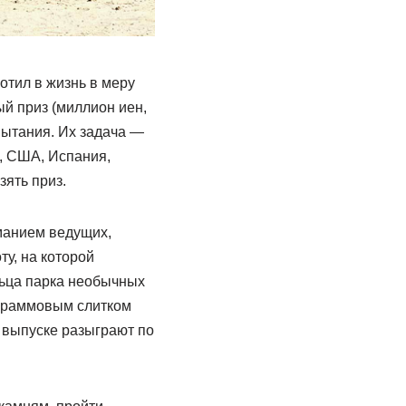
отил в жизнь в меру
й приз (миллион иен,
пытания. Их задача —
, США, Испания,
зять приз.
манием ведущих,
у, на которой
льца парка необычных
ограммовым слитком
м выпуске разыграют по