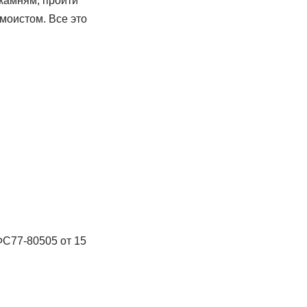
камням, пройти
умоистом. Все это
ФС77-80505 от 15