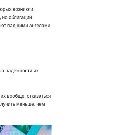
торых возникли
, но облигации
вают падшими ангелами
на надежности их
их вообще, отказаться
олучить меньше, чем