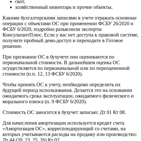
скот,
хозяйственный инвентарь и прочие объекты.
Какими бухгалтерскими записями в учете отражать основные
операции с объектами ОС при применении ФСБУ 26/2020 и
ФСБУ 6/2020, подробно разъяснили эксперты
КонсультантПлюс. Если у вас нет доступа к правовой системе,
получите пробный демо-доступ и переходите в Готовое
решение.
При признании ОС в бухучете они оцениваются по
первоначальной стоимости. В дальнейшем оценка ОС
осуществляется по первоначальной или по переоцененной
стоимости (п.п. 12, 13 ФСБУ 6/2020).
Чтобы принять ОС к учету, необходимо определить их
будущий период использования. Делается это на основании
ожидаемогь срока эксплуатации, ожидаемого физического и
морального износа (п. 9 ФСБУ 6/2020).
Стоимость ОС заносится в бухучет записью: Дт 01 Кт 08.
Для начисления амортизации используется кредит счета
«Амортизация ОС», корреспондирующий со счетами, на
которых учитываются расходы на продажу или производство:
Дт 44 (20, 23, 25, 26) Кт 02.