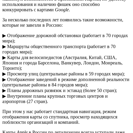
использования и наличию фишек оно способно
конкурировать с картами
Google
.
За несколько последних лет появились такие возможности,
которые не завезли в Россию:
▶ Отображение дорожной обстановки (работает в 70 городах
мира);
▶ Маршруты общественного транспорта (работает в 70
городах мира);
▶ Карты для велосипедистов (Австралия, Китай, США,
Япония и города Барселона, Ванкувер, Лондон, Монреаль,
Торонто);
▶ Просмотр улиц (центральные районы в 59 городах мира);
▶ Отображение заведений в режиме дополненной реальности
(центральные районы в 84 городов мира);
▶ Планы дорожных развязок и эстакад (более 50 стран);
▶ Внутренние планы крупных торговых центров и
аэропортов (27 стран).
При этом у нас работает стандартная навигация, режим
отображения карты со спутника, просмотр находящихся
поблизости организаций и компаний.
Карты
Apple
в России по детализации всегда уступали даже