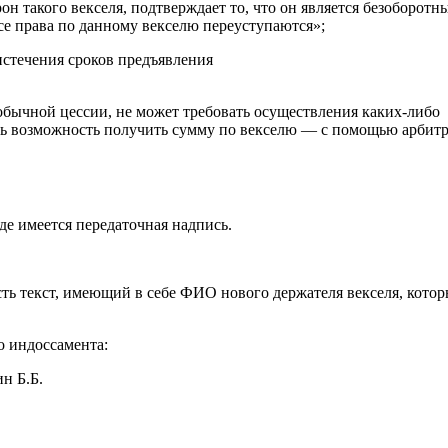
н такого векселя, подтверждает то, что он является безоборотны
се права по данному векселю переуступаются»;
истечения сроков предъявления
бычной цессии, не может требовать осуществления каких-либо
есть возможность получить сумму по векселю — с помощью арбит
де имеется передаточная надпись.
сть текст, имеющий в себе ФИО нового держателя векселя, кото
 индоссамента:
н Б.Б.