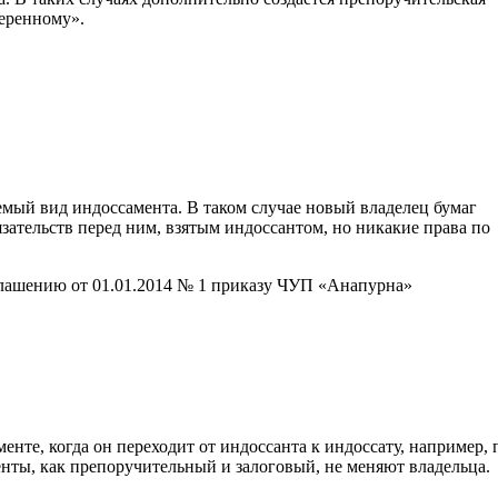
веренному».
мый вид индоссамента. В таком случае новый владелец бумаг
язательств перед ним, взятым индоссантом, но никакие права по
глашению от 01.01.2014 № 1 приказу ЧУП «Анапурна»
нте, когда он переходит от индоссанта к индоссату, например, 
енты, как препоручительный и залоговый, не меняют владельца.