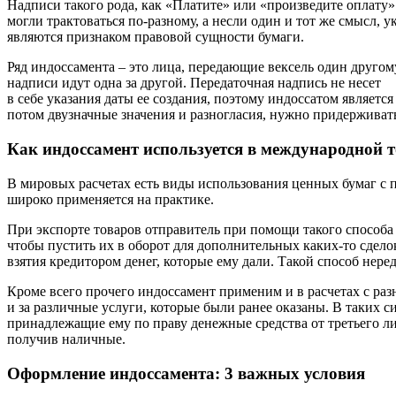
Надписи такого рода, как «Платите» или «произведите оплату»
могли трактоваться по-разному, а несли один и тот же смысл, 
являются признаком правовой сущности бумаги.
Ряд индоссамента – это лица, передающие вексель один друго
надписи идут одна за другой. Передаточная надпись не несет
в себе указания даты ее создания, поэтому индоссатом является
потом двузначные значения и разногласия, нужно придерживат
Как индоссамент используется в международной 
В мировых расчетах есть виды использования ценных бумаг с 
широко применяется на практике.
При экспорте товаров отправитель при помощи такого способа о
чтобы пустить их в оборот для дополнительных каких-то сдело
взятия кредитором денег, которые ему дали. Такой способ нере
Кроме всего прочего индоссамент применим и в расчетах с ра
и за различные услуги, которые были ранее оказаны. В таких с
принадлежащие ему по праву денежные средства от третьего лиц
получив наличные.
Оформление индоссамента: 3 важных условия