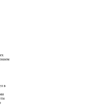
ех
жением
и
ел в
ыми
ути
о