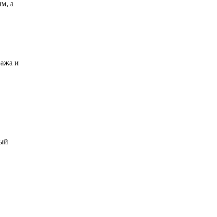
м, а
ража и
рый