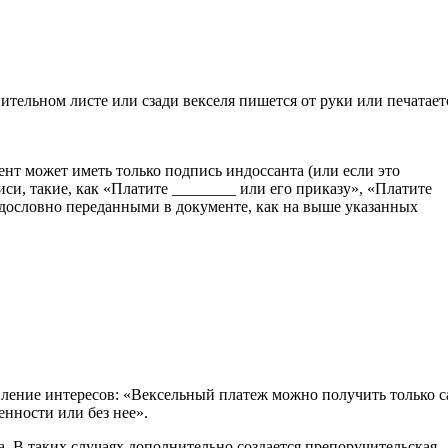
тельном листе или сзади векселя пишется от руки или печатает
нт может иметь только подпись индоссанта (или если это
иси, такие, как «Платите ________ или его приказу», «Платите
 дословно переданными в документе, как на выше указанных
вление интересов: «Вексельный платеж можно получить только 
енности или без нее».
а. В таких случаях дополнительно создается препоручительская