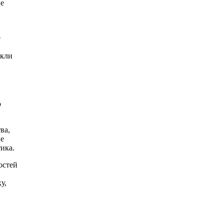
не
е
икли
о
ва,
ие
тика.
остей
у,