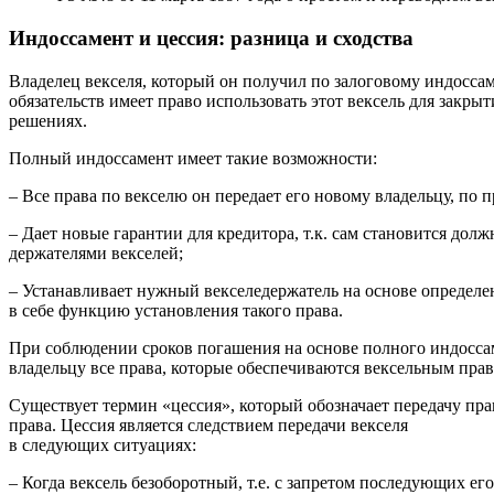
Индоссамент и цессия: разница и сходства
Владелец векселя, который он получил по залоговому индосс
обязательств имеет право использовать этот вексель для закры
решениях.
Полный индоссамент имеет такие возможности:
– Все права по векселю он передает его новому владельцу, по 
– Дает новые гарантии для кредитора, т.к. сам становится до
держателями векселей;
– Устанавливает нужный векселедержатель на основе определен
в себе функцию установления такого права.
При соблюдении сроков погашения на основе полного индоссаме
владельцу все права, которые обеспечиваются вексельным прав
Существует термин «цессия», который обозначает передачу пр
права. Цессия является следствием передачи векселя
в следующих ситуациях:
– Когда вексель безоборотный, т.е. с запретом последующих его 