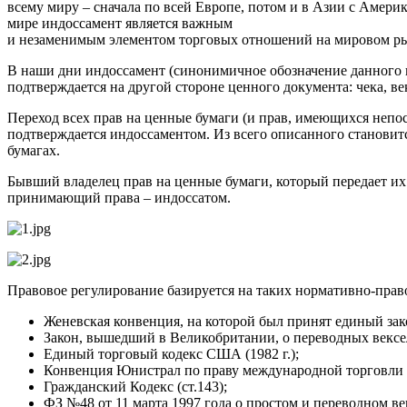
всему миру – сначала по всей Европе, потом и в Азии с Америк
мире индоссамент является важным
и незаменимым элементом торговых отношений на мировом р
В наши дни индоссамент (синонимичное обозначение данного на
подтверждается на другой стороне ценного документа: чека, ве
Переход всех прав на ценные бумаги (и прав, имеющихся непос
подтверждается индоссаментом. Из всего описанного становит
бумагах.
Бывший владелец прав на ценные бумаги, который передает их 
принимающий права – индоссатом.
Правовое регулирование базируется на таких нормативно-право
Женевская конвенция, на которой был принят единый зако
Закон, вышедший в Великобритании, о переводных векселя
Единый торговый кодекс США (1982 г.);
Конвенция Юнистрал по праву международной торговли (
Гражданский Кодекс (ст.143);
ФЗ №48 от 11 марта 1997 года о простом и переводном ве