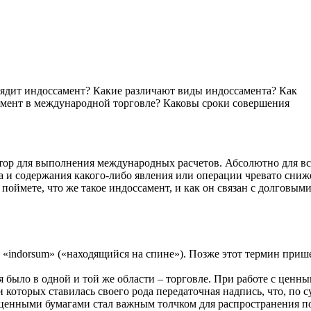
глядит индоссамент? Какие различают виды индоссамента? Как
амент в международной торговле? Каковы сроки совершения
ор для выполнения международных расчетов. Абсолютно для вс
а и содержания какого-либо явления или операции чревато сни
поймете, что же такое индоссамент, и как он связан с долговым
 «indorsum» («находящийся на спине»). Позже этот термин приш
я было в одной и той же области – торговле. При работе с ценн
 которых ставилась своего рода передаточная надпись, что, по с
 ценными бумагами стал важным толчком для распространения п