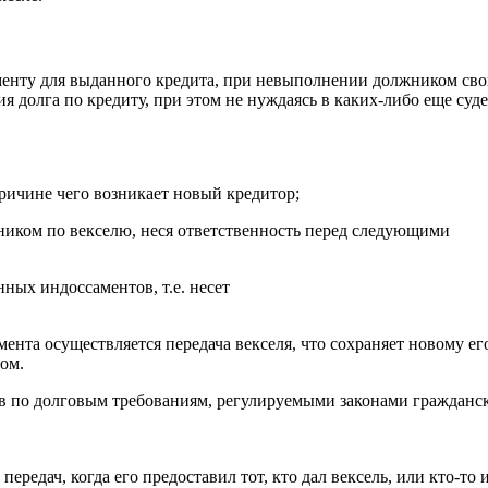
аменту для выданного кредита, при невыполнении должником св
тия долга по кредиту, при этом не нуждаясь в каких-либо еще суд
причине чего возникает новый кредитор;
лжником по векселю, неся ответственность перед следующими
ных индоссаментов, т.е. несет
нта осуществляется передача векселя, что сохраняет новому ег
ом.
ав по долговым требованиям, регулируемыми законами гражданс
передач, когда его предоставил тот, кто дал вексель, или кто-то 