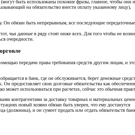
 (могут быть использованы похожие фразы, главное, чтобы они 
указывающий на обязательство внести оплату указанному лицу),
му. Он обязан быть непрерывным, все последующие передаточны
 тот, чьи данные в ряду стоят ниже всех. Для того чтобы не возн
ься очередности.
торговле
помощью передачи права требования средств другим лицам, и эт
бращается в банк, где он обслуживается, берет денежные средст
к. Он предоставляет свои долговые обязательства как обеспечен
дко может использоваться при расчетах, сейчас это обычная прак
зными контрагентами за доставку товарных и материальных ценн
итуациях новый хозяин обязан быть уверен, что ему достанутся
а (должника), и он сумеет продать или отдать обязательств банк