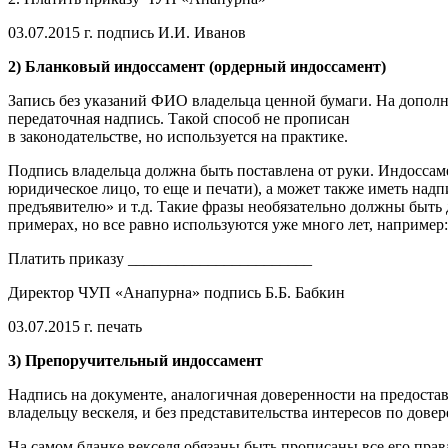
03.07.2015 г. подпись И.И. Иванов
2) Бланковый индоссамент (ордерный индоссамент)
Запись без указаний ФИО владельца ценной бумаги. На дополни
передаточная надпись. Такой способ не прописан
в законодательстве, но используется на практике.
Подпись владельца должна быть поставлена от руки. Индоссаме
юридическое лицо, то еще и печати), а может также иметь надп
предъявителю» и т.д. Такие фразы необязательно должны быть
примерах, но все равно используются уже много лет, например:
Платить приказу _______________________
Директор ЧУП «Анапурна» подпись Б.Б. Бабкин
03.07.2015 г. печать
3) Препоручительный индоссамент
Надпись на документе, аналогичная доверенности на предоста
владельцу вескеля, и без представительства интересов по довер
На самом бланке векселя обязаны быть прописаны все его прав