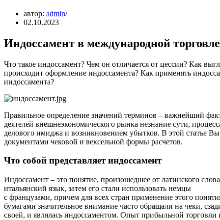
автор:
admin
02.10.2023
Индоссамент в международной торговле
Что такое индоссамент? Чем он отличается от цессии? Как вы
происходит оформление индоссамента? Как применять индосс
индоссамента?
Правильное определение значений терминов – важнейший факт
деятелей внешнеэкономического рынка незнание сути, процесс
делового имиджа и возникновением убытков. В этой статье Вы 
документами чековой и вексельной формы расчетов.
Что собой представляет индоссамент
Индоссамент – это понятие, произошедшее от латинского слова
итальянский язык, затем его стали использовать немцы
с французами, причем для всех стран применение этого поняти
бумагами значительное внимание часто обращали на чеки, сзади
своей, и являлась индоссаментом. Опыт прибыльной торговли