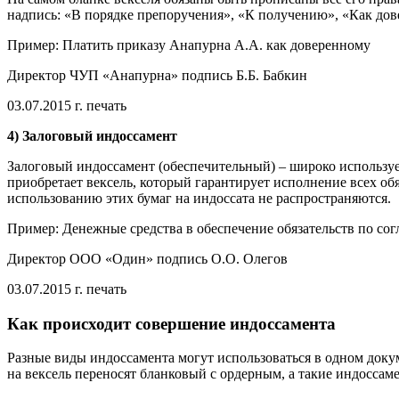
надпись: «В порядке препоручения», «К получению», «Как до
Пример: Платить приказу Анапурна А.А. как доверенному
Директор ЧУП «Анапурна» подпись Б.Б. Бабкин
03.07.2015 г. печать
4) Залоговый индоссамент
Залоговый индоссамент (обеспечительный) – широко используе
приобретает вексель, который гарантирует исполнение всех об
использованию этих бумаг на индоссата не распространяются.
Пример: Денежные средства в обеспечение обязательств по со
Директор ООО «Один» подпись О.О. Олегов
03.07.2015 г. печать
Как происходит совершение индоссамента
Разные виды индоссамента могут использоваться в одном докуме
на вексель переносят бланковый с ордерным, а такие индоссам