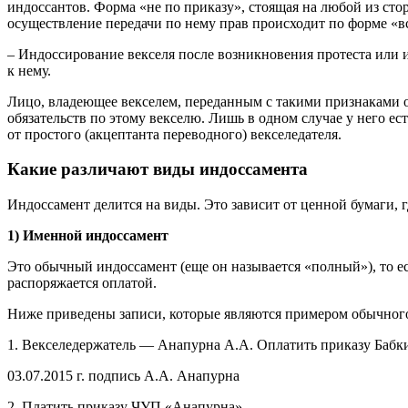
индоссантов. Форма «не по приказу», стоящая на любой из сторо
осуществление передачи по нему прав происходит по форме «в
– Индоссирование векселя после возникновения протеста или 
к нему.
Лицо, владеющее векселем, переданным с такими признаками о
обязательств по этому векселю. Лишь в одном случае у него 
от простого (акцептанта переводного) векселедателя.
Какие различают виды индоссамента
Индоссамент делится на виды. Это зависит от ценной бумаги, г
1) Именной индоссамент
Это обычный индоссамент (еще он называется «полный»), то е
распоряжается оплатой.
Ниже приведены записи, которые являются примером обычного
1. Векселедержатель — Анапурна А.А. Оплатить приказу Бабки
03.07.2015 г. подпись А.А. Анапурна
2. Платить приказу ЧУП «Анапурна»