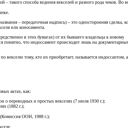
ой – такого способа ведения векселей и разного рода чеков. Во в
ынке.
звания – передаточная надпись) – это односторонняя сделка, к
кселя или коносамента.
редственно в этих бумагах) от их бывшего владельца к новому
ся понятно, что индоссамент происходит лишь на документарны
по векселю тому, кто их приобретает, называется индоссантом, а
вых актах, как:
н о переводных и простых векселях (7 июля 1930 г.);
х (1882 г.);
Комиссия ООН, 1988 г.);
кселе.