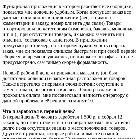
Функционал приложения в котором работают все сборщики,
показался мне довольно удобным. Когда поступает заказ все
данные о нем видны в приложении (вес, стоимость,
комментарии к заказу, номер клиента для связи) Товары
отсортированы по категориям (заморозка, бакалея, молочные
и т. д.) , при отсутствии товаров, их можно заменить или
отменить, согласовав с клиентом. В приложении
предусмотрен таймер, по которому нужно успеть собрать
заказ, мне он показался слишком быстрым и при своей первой
сборке я во время не уложился, но никакого штрафа за это не
предусмотрено, сам таймер скорее формальность.
Первый рабочий день я привыкал к магазину (он был
достаточно большой) и запоминал расположение товаров.
Также встретился с первыми сложностями: отсутствие и
замена товара, несоответствие веса. Один раз даже не
проходила оплата, мне посоветовали написать оператору о
данной проблеме и её решили за минут 10.
Что я заработал в первый день?
В первый день (8 часов) я заработал 1 500 р. и собрал 12
заказов, но стоит отметить что собирал заказы я достаточно
долго из-за отсутствия знания о местоположении товаров.
Другие сотрудники, которые работали вместе со мной,