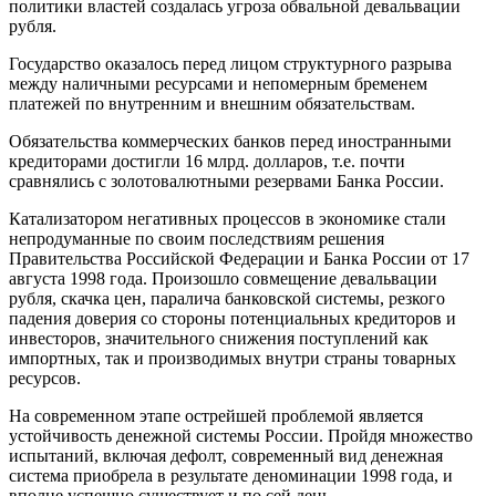
политики властей создалась угроза обвальной девальвации
рубля.
Государство оказалось перед лицом структурного разрыва
между наличными ресурсами и непомерным бременем
платежей по внутренним и внешним обязательствам.
Обязательства коммерческих банков перед иностранными
кредиторами достигли 16 млрд. долларов, т.е. почти
сравнялись с золотовалютными резервами Банка России.
Катализатором негативных процессов в экономике стали
непродуманные по своим последствиям решения
Правительства Российской Федерации и Банка России от 17
августа 1998 года. Произошло совмещение девальвации
рубля, скачка цен, паралича банковской системы, резкого
падения доверия со стороны потенциальных кредиторов и
инвесторов, значительного снижения поступлений как
импортных, так и производимых внутри страны товарных
ресурсов.
На современном этапе острейшей проблемой является
устойчивость денежной системы России. Пройдя множество
испытаний, включая дефолт, современный вид денежная
система приобрела в результате деноминации 1998 года, и
вполне успешно существует и по сей день