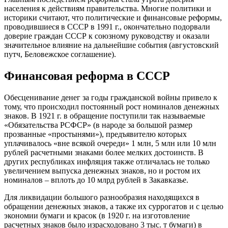
населения к действиям правительства. Многие политики и
историки считают, что политические и финансовые реформы,
проводившиеся в СССР в 1991 г., окончательно подорвали
доверие граждан СССР к союзному руководству и оказали
значительное влияние на дальнейшие события (августовский
путч, Беловежское соглашение).
Финансовая реформа в СССР
Обесценивание денег за годы гражданской войны привело к
тому, что происходил постоянный рост номиналов денежных
знаков. В 1921 г. в обращение поступили так называемые
«Обязательства РСФСР» (в народе за большой размер
прозванные «простынями»), предъявителю которых
уплачивалось «вне всякой очереди» 1 млн, 5 млн или 10 млн
рублей расчетными знаками более мелких достоинств. В
других республиках инфляция также отличалась не только
увеличением выпуска денежных знаков, но и ростом их
номиналов – вплоть до 10 млрд рублей в Закавказье.
Для ликвидации большого разнообразия находящихся в
обращении денежных знаков, а также их суррогатов и с целью
экономии бумаги и красок (в 1920 г. на изготовление
расчетных знаков было израсходовано 3 тыс. т бумаги) в