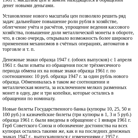
денег новыми деньгами.
Установление нового масштаба цен позволяло решить ряд
задач: дальнейшее повышение роли рубля в хозяйстве,
облегчение учёта и расчётов, упрощение ведения кассового
хозяйства, повышение доли металлической монеты в обороте,
что, в свою очередь, открывало возможность более широкого
применения механизмов в счётных операциях, автоматов в
торговле и т. п.
Денежные знаки образца 1947 г. (обоих выпусков) с 1 апреля
1961 г. были изъяты из обращения после трёхмесячного
периода обмена их на новые знаки образца 1961 г. по
соотношению: 10 руб. образца 1947 г. за один рубль нового
образца. Обменивалась в таком же соотношении и
металлическая монета, за исключением мелких разменных
монет в одну, две и три копейки, которые остались в
обращении по номиналу.
Новые билеты Государственного банка (купюры 10, 25, 50 и
100 руб.) и казначейские билеты (три купюры в 1, 3 и 5 руб.)
образца 1961 г. были введены в обращение с 1 января 1961 г.
Герб Советского Союза и обозначение достоинства на всех
купюрах остались такими же, как и на последних денежных
знаках 1947 г., выпускавшихся с изменениями с 1957 г.