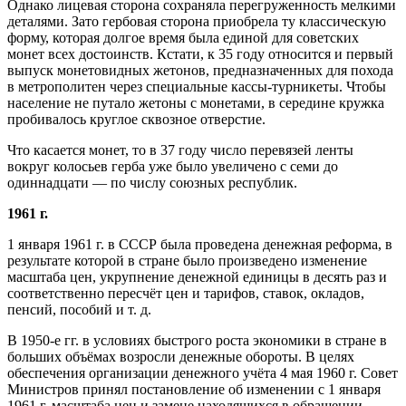
Однако лицевая сторона сохраняла перегруженность мелкими
деталями. Зато гербовая сторона приобрела ту классическую
форму, которая долгое время была единой для советских
монет всех достоинств. Кстати, к 35 году относится и первый
выпуск монетовидных жетонов, предназначенных для похода
в метрополитен через специальные кассы-турникеты. Чтобы
население не путало жетоны с монетами, в середине кружка
пробивалось круглое сквозное отверстие.
Что касается монет, то в 37 году число перевязей ленты
вокруг колосьев герба уже было увеличено с семи до
одиннадцати — по числу союзных республик.
1961 г.
1 января 1961 г. в СССР была проведена денежная реформа, в
результате которой в стране было произведено изменение
масштаба цен, укрупнение денежной единицы в десять раз и
соответственно пересчёт цен и тарифов, ставок, окладов,
пенсий, пособий и т. д.
В 1950-е гг. в условиях быстрого роста экономики в стране в
больших объёмах возросли денежные обороты. В целях
обеспечения организации денежного учёта 4 мая 1960 г. Совет
Министров принял постановление об изменении с 1 января
1961 г. масштаба цен и замене находящихся в обращении