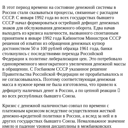
В этот период времени на состояние денежной системы в
России стали сказываться процессы, связанные с распадом
СССР. С января 1992 года во всех государствах бывшего
СССР начал формироваться острейший дефицит денежных
знаков для обслуживания денежного оборота. Едва начав
выходить из кризиса наличности, вызванного спонтанным
принятием в январе 1992 года Кабинетом Министров СССР
решения об изъятии из обращения денежных купюр
достоинством 50 и 100 рублей образца 1961 года, банки
столкнулись с последствиями перехода Российской
Федерации к политике либерализации цен. Это потребовало
единовременного многократного увеличения денежной массы
в обращении. С Госбанком СССР указанное решение
Правительства Российской Федерации не прорабатывалось и
не согласовывалось. Поэтому соответствующая денежная
масса в нужное время не была изготовлена, что привело к
дефициту наличных денег в России, а по цепной реакции 
во всех республиках бывшего Союза.
Кризис с денежной наличностью совпал по времени с
платежным кризисом вследствие осуществления жесткой
денежно-кредитной политики в России, а вслед за ней и в
других государствах бывшего Союза. Немаловажное значение
имело и падение уровня дисциплины в межбанковских