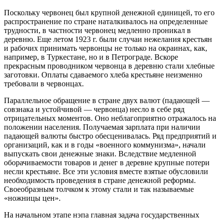
Поскольку червонец был крупной денежной единицей, то его
распространение по стране наталкивалось на определенные
трудности, в частности червонец медленно проникал в
деревню. Еще летом 1923 г. были случаи нежелания крестьян
и рабочих принимать червонцы не только на окраинах, как,
например, в Туркестане, но и в Петрограде. Вскоре
прекрасным проводником червонца в деревню стали хлебные
заготовки. Оплаты сдаваемого хлеба крестьяне неизменно
требовали в червонцах.
Параллельное обращение в стране двух валют (падающей —
совзнака и устойчивой — червонца) несло в себе ряд
отрицательных моментов. Оно неблагоприятно отражалось на
положении населения. Получаемая зарплата при наличии
падающей валюты быстро обесценивалась. Ряд предприятий и
организаций, как и в годы «военного коммунизма», начали
выпускать свои денежные знаки. Вследствие медленной
оборачиваемости товаров и денег в деревне крупные потери
несли крестьяне. Все эти условия вместе взятые обусловили
необходимость проведения в стране денежной реформы.
Своеобразным толчком к этому стали и так называемые
«ножницы цен».
На начальном этапе нэпа главная задача государственных