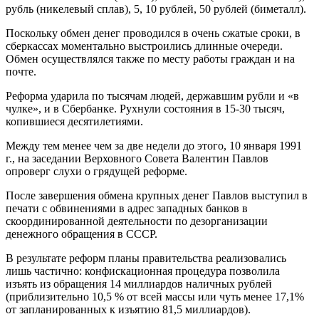
рубль (никелевый сплав), 5, 10 рублей, 50 рублей (биметалл).
Поскольку обмен денег проводился в очень сжатые сроки, в
сберкассах моментально выстроились длинные очереди.
Обмен осуществлялся также по месту работы граждан и на
почте.
Реформа ударила по тысячам людей, державшим рубли и «в
чулке», и в Сбербанке. Рухнули состояния в 15-30 тысяч,
копившиеся десятилетиями.
Между тем менее чем за две недели до этого, 10 января 1991
г., на заседании Верховного Совета Валентин Павлов
опроверг слухи о грядущей реформе.
После завершения обмена крупных денег Павлов выступил в
печати с обвинениями в адрес западных банков в
скоординированной деятельности по дезорганизации
денежного обращения в СССР.
В результате реформ планы правительства реализовались
лишь частично: конфискационная процедура позволила
изъять из обращения 14 миллиардов наличных рублей
(приблизительно 10,5 % от всей массы или чуть менее 17,1%
от запланированных к изъятию 81,5 миллиардов).