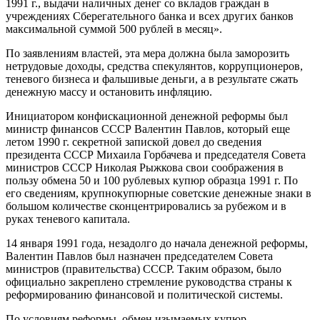
1991 г., выдачи наличных денег со вкладов граждан в
учреждениях Сберегательного банка и всех других банков
максимальной суммой 500 рублей в месяц».
По заявлениям властей, эта мера должна была заморозить
нетрудовые доходы, средства спекулянтов, коррупционеров,
теневого бизнеса и фальшивые деньги, а в результате сжать
денежную массу и остановить инфляцию.
Инициатором конфискационной денежной реформы был
министр финансов СССР Валентин Павлов, который еще
летом 1990 г. секретной запиской довел до сведения
президента СССР Михаила Горбачева и председателя Совета
министров СССР Hиколая Рыжкова свои соображения в
пользу обмена 50 и 100 рублевых купюр образца 1991 г. По
его сведениям, крупнокупюрные советские денежные знаки в
большом количестве сконцентрировались за рубежом и в
руках теневого капитала.
14 января 1991 года, незадолго до начала денежной реформы,
Валентин Павлов был назначен председателем Совета
министров (правительства) СССР. Таким образом, было
официально закреплено стремление руководства страны к
реформированию финансовой и политической системы.
По условиям реформы, обмен изымаемых купюр