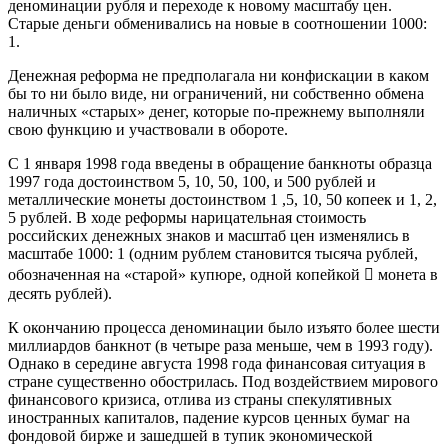
деноминации рубля и переходе к новому масштабу цен.
Старые деньги обменивались на новые в соотношении 1000:
1.
Денежная реформа не предполагала ни конфискации в каком
бы то ни было виде, ни ограничений, ни собственно обмена
наличных «старых» денег, которые по-прежнему выполняли
свою функцию и участвовали в обороте.
С 1 января 1998 года введены в обращение банкноты образца
1997 года достоинством 5, 10, 50, 100, и 500 рублей и
металлические монеты достоинством 1 ,5, 10, 50 копеек и 1, 2,
5 рублей. В ходе реформы нарицательная стоимость
российских денежных знаков и масштаб цен изменялись в
масштабе 1000: 1 (одним рублем становится тысяча рублей,
обозначенная на «старой» купюре, одной копейкой  монета в
десять рублей).
К окончанию процесса деноминации было изъято более шести
миллиардов банкнот (в четыре раза меньше, чем в 1993 году).
Однако в середине августа 1998 года финансовая ситуация в
стране существенно обострилась. Под воздействием мирового
финансового кризиса, отлива из страны спекулятивных
иностранных капиталов, падение курсов ценных бумаг на
фондовой бирже и зашедшей в тупик экономической