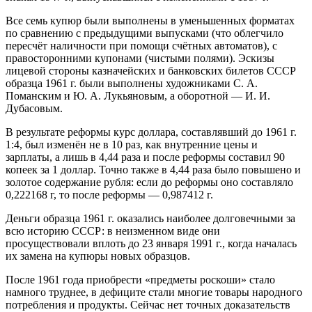
Все семь купюр были выполнены в уменьшенных форматах
по сравнению с предыдущими выпусками (что облегчило
пересчёт наличности при помощи счётных автоматов), с
правосторонними купонами (чистыми полями). Эскизы
лицевой стороны казначейских и банковских билетов СССР
образца 1961 г. были выполнены художниками С. А.
Поманским и Ю. А. Лукьяновым, а оборотной — И. И.
Дубасовым.
В результате реформы курс доллара, составлявший до 1961 г.
1:4, был изменён не в 10 раз, как внутренние цены и
зарплаты, а лишь в 4,44 раза и после реформы составил 90
копеек за 1 доллар. Точно также в 4,44 раза было повышено и
золотое содержание рубля: если до реформы оно составляло
0,222168 г, то после реформы — 0,987412 г.
Деньги образца 1961 г. оказались наиболее долговечными за
всю историю СССР: в неизменном виде они
просуществовали вплоть до 23 января 1991 г., когда началась
их замена на купюры новых образцов.
После 1961 года приобрести «предметы роскоши» стало
намного труднее, в дефиците стали многие товары народного
потребления и продукты. Сейчас нет точных доказательств