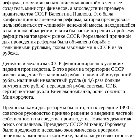
реформа, получившая название «павловской» в честь ее
создателя, министра финансов, а впоследствии премьера
правительства СССР Валентина Павлова. Это была
конфискационная денежная реформа, которая преследовала
цель избавиться от «лишней» денежной массы, находившейся
в наличном обращении, и хотя бы частично решить проблему
дефицита на товарном рынке СССР. Формальной причиной
для проведения реформы была объявлена борьба с
фальшивыми рублями, якобы завозимыми в СССР из-за
рубежа.
Денежный механизм СССР функционировал в условиях
падения производства. В это время на территории СССР
имели хождение безналичный рубль, наличный внутренний
рубль, наличный инвалютный рубль (в 4,6 раза больше
внутреннего рубля), переводной рубль системы СЭВ,
сертификатные рубли Внешэкономбанка, боны союзного
Минморфлота.
Предпосылками для реформы было то, что к середине 1990 г.
советское руководство приняло решение о введении частной
собственности на средства производства. Начался демонтаж
основ социализма. Президенту СССР Михаилу Горбачеву
было предложено несколько экономических программ
перехода к рыночной экономике; наибольшую известность из