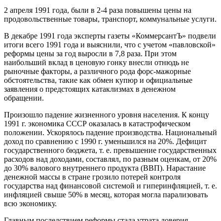
2 апреля 1991 года, были в 2-4 раза повышены цены на
продовольственные товары, транспорт, коммунальные услуги.
В декабре 1991 года эксперты газеты «КоммерсантЪ» подвели
итоги всего 1991 года и выяснили, что с учетом «павловской»
реформы цены за год выросли в 7,8 раза. При этом
наибольший вклад в ценовую гонку внесли отнюдь не
рыночные факторы, а различного рода форс-мажорные
обстоятельства, такие как обмен купюр и официальные
заявления о предстоящих катаклизмах в денежном
обращении.
Произошло падение жизненного уровня населения. К концу
1991 г. экономика СССР оказалась в катастрофическом
положении. Ускорялось падение производства. Национальный
доход по сравнению с 1990 г. уменьшился на 20%. Дефицит
государственного бюджета, т. е. превышение государственных
расходов над доходами, составлял, по разным оценкам, от 20%
до 30% валового внутреннего продукта (ВВП). Нарастание
денежной массы в стране грозило потерей контроля
государства над финансовой системой и гиперинфляцией, т. е.
инфляцией свыше 50% в месяц, которая могла парализовать
всю экономику.
Главным последствием реформы стала утрата доверия