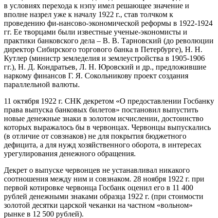
в условиях перехода к нэпу имел решающее значение и
вполне назрел уже к началу 1922 г., став толчком к
проведению фи-нансово-экономической реформы в 1922-1924
гг. Ее творцами были известные ученые-экономисты и
практики банковского дела – В. В. Тарновский (до революции
директор Сибирского торгового банка в Петербурге), Н. Н.
Кутлер (министр земледелия и землеустройства в 1905-1906
гг.), Н. Д. Кондратьев, Л. Н. Юровский и др., предложившие
наркому финансов Г. Я. Сокольникову проект создания
параллельной валюты.
11 октября 1922 г. СНК декретом «О предоставлении Госбанку
права выпуска банковых билетов» постановил выпустить
новые денежные знаки в золотом исчислении, достоинство
которых выражалось бы в червонцах. Червонцы выпускались
(в отличие от совзнаков) не для покрытия бюджетного
дефицита, а для нужд хозяйственного оборота, в интересах
урегулирования денежного обращения.
Декрет о выпуске червонцев не устанавливал никакого
соотношения между ним и совзнаком. 28 ноября 1922 г. при
первой котировке червонца Госбанк оценил его в 11 400
рублей денежными знаками образца 1922 г. (при стоимости
золотой десятки царской чеканки на частном «вольном»
рынке в 12 500 рублей).