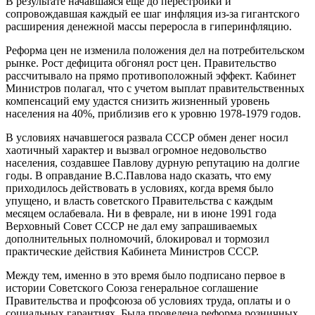
В результате начавшаяся еще до перестройки и
сопровождавшая каждый ее шаг инфляция из-за гигантского
расширения денежной массы переросла в гиперинфляцию.
Реформа цен не изменила положения дел на потребительском
рынке. Рост дефицита обгонял рост цен. Правительство
рассчитывало на прямо противоположный эффект. Кабинет
Министров полагал, что с учетом выплат правительственных
компенсаций ему удастся снизить жизненный уровень
населения на 40%, приблизив его к уровню 1978-1979 годов.
В условиях начавшегося развала СССР обмен денег носил
хаотичный характер и вызвал огромное недовольство
населения, создавшее Павлову дурную репутацию на долгие
годы. В оправдание В.С.Павлова надо сказать, что ему
приходилось действовать в условиях, когда время было
упущено, и власть советского Правительства с каждым
месяцем ослабевала. Ни в феврале, ни в июне 1991 года
Верховный Совет СССР не дал ему запрашиваемых
дополнительных полномочий, блокировал и тормозил
практические действия Кабинета Министров СССР.
Между тем, именно в это время было подписано первое в
истории Советского Союза генеральное соглашение
Правительства и профсоюза об условиях труда, оплаты и о
социальных гарантиях. Была проведена реформа розничных