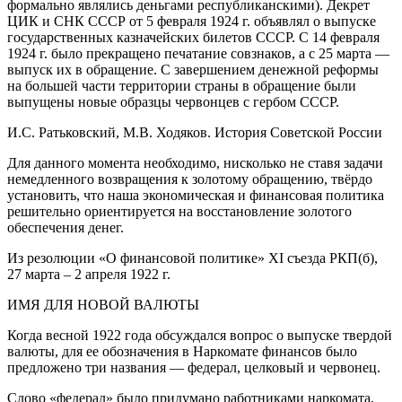
формально являлись деньгами республиканскими). Декрет
ЦИК и СНК СССР от 5 февраля 1924 г. объявлял о выпуске
государственных казначейских билетов СССР. С 14 февраля
1924 г. было прекращено печатание совзнаков, а с 25 марта —
выпуск их в обращение. С завершением денежной реформы
на большей части территории страны в обращение были
выпущены новые образцы червонцев с гербом СССР.
И.С. Ратьковский, М.В. Ходяков. История Советской России
Для данного момента необходимо, нисколько не ставя задачи
немедленного возвращения к золотому обращению, твёрдо
установить, что наша экономическая и финансовая политика
решительно ориентируется на восстановление золотого
обеспечения денег.
Из резолюции «О финансовой политике» XI съезда РКП(б),
27 марта – 2 апреля 1922 г.
ИМЯ ДЛЯ НОВОЙ ВАЛЮТЫ
Когда весной 1922 года обсуждался вопрос о выпуске твердой
валюты, для ее обозначения в Наркомате финансов было
предложено три названия — федерал, целковый и червонец.
Слово «федерал» было придумано работниками наркомата,