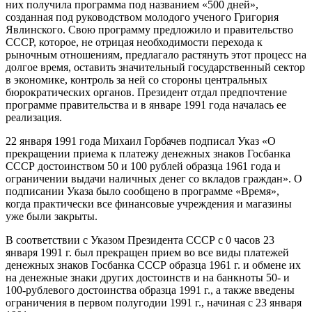
них получила программа под названием «500 дней»,
созданная под руководством молодого ученого Григория
Явлинского. Свою программу предложило и правительство
СССР, которое, не отрицая необходимости перехода к
рыночным отношениям, предлагало растянуть этот процесс на
долгое время, оставить значительный государственный сектор
в экономике, контроль за ней со стороны центральных
бюрократических органов. Президент отдал предпочтение
программе правительства и в январе 1991 года началась ее
реализация.
22 января 1991 года Михаил Горбачев подписал Указ «О
прекращении приема к платежу денежных знаков Госбанка
СССР достоинством 50 и 100 рублей образца 1961 года и
ограничении выдачи наличных денег со вкладов граждан». О
подписании Указа было сообщено в программе «Время»,
когда практически все финансовые учреждения и магазины
уже были закрыты.
В соответствии с Указом Президента СССР с 0 часов 23
января 1991 г. был прекращен прием во все виды платежей
денежных знаков Госбанка СССР образца 1961 г. и обмене их
на денежные знаки других достоинств и на банкноты 50- и
100-рублевого достоинства образца 1991 г., а также введены
ограничения в первом полугодии 1991 г., начиная с 23 января