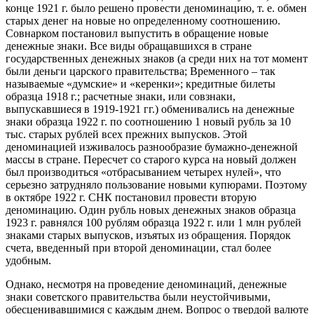
конце 1921 г. было решено провести деноминацию, т. е. обмен
старых денег на новые но определенному соотношению.
Совнарком постановил выпустить в обращение новые
денежные знаки. Все виды обращавшихся в стране
государственных денежных знаков (а среди них на тот момент
были деньги царского правительства; Временного – так
называемые «думские» и «керенки»; кредитные билеты
образца 1918 г.; расчетные знаки, или совзнаки,
выпускавшиеся в 1919-1921 гг.) обменивались на денежные
знаки образца 1922 г. по соотношению 1 новый рубль за 10
тыс. старых рублей всех прежних выпусков. Этой
деноминацией изживалось разнообразие бумажно-денежной
массы в стране. Пересчет со старого курса на новый должен
был производиться «отбрасыванием четырех нулей», что
серьезно затрудняло пользование новыми купюрами. Поэтому
в октябре 1922 г. СНК постановил провести вторую
деноминацию. Один рубль новых денежных знаков образца
1923 г. равнялся 100 рублям образца 1922 г. или 1 млн рублей
знаками старых выпусков, изъятых из обращения. Порядок
счета, введенный при второй деноминации, стал более
удобным.
Однако, несмотря на проведение деноминаций, денежные
знаки советского правительства были неустойчивыми,
обесценивавшимися с каждым днем. Вопрос о твердой валюте