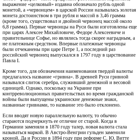
выражение «целковый» издавна обозначало рубль одной
монетой, а «червонцем» в царской России называлась золотая
монета достоинством в три рубля и массой в 3,46 грамма
(кроме того, существовал и двойной червонец массой около
6,8 грамма). Первые червонцы на Руси были изготовлены еще
при царях Алексее Михайловиче, Федоре Алексеевиче и
правительнице Софье, но являлись тогда скорее наградным, а
не платежным средством. Впервые платежные червонцы
были отчеканены при царе Петре 1, а последний раз
российский червонец выпускался в 1797 году в царствование
Павла I.
Кроме того, для обозначения наименования твердой валюты
предлагалось название «гривна». В древней Руси гривной
назывался слиток серебра, служивший денежной и весовой
единицей. Однако, поскольку на Украине при
контрреволюционных правительствах во время гражданской
войны были выпущены украинские денежные знаки,
названные гривнами, то название это было отклонено.
Если вводят новую параллельную валюту, то обычно
стараются подчеркнуть ее отличие от старой. Когда в
Германии заменяли в 1870 году талер, новая валюта стала
называться маркой. В Австро-Венгрии гульден заменили
кроной. Да и России в 1894 году при реформе С. Ю. Витте