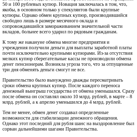
50 и 100 рублевых купюр. Новация заключалась в том, что,
якобы, в основном только у спекулянтов были крупные
купюры. Однако обмен крупных купюр, производившийся
свободно лишь в размере месячного оклада и
сопровождавшийся замораживанием значительной части
вкладов, больнее всего ударил по рядовым гражданам.
К тому же накануне обмена многие предприятия и
учреждения получили деньги для выплаты заработной платы
почти исключительно крупными купюрами. Из-за отсутствия
мелких купюр сберегательные кассы не производили обмена
денег пенсионерам. Возникла угроза того, что за отпущенные
три дня обменять деньги смогут не все.
Правительство было вынуждено дважды пересматривать
сроки обмена крупных купюр. После каждого переноса
денежный выигрыш государства от обмена уменьшался. Сразу
после обмена он составлял около 10 млрд. рублей, в марте – 8
млрд. рублей, а к апрелю уменьшился до 4 млрд. рублей.
Тем не менее, обмен денег создавал определенные
возможности для стабилизации денежного обращения.
Однако этот последний для рубля шанс на выздоровление был
сорван дальнейшими шагами Правительства.