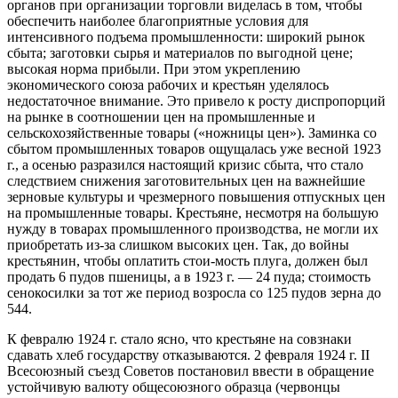
органов при организации торговли виделась в том, чтобы
обеспечить наиболее благоприятные условия для
интенсивного подъема промышленности: широкий рынок
сбыта; заготовки сырья и материалов по выгодной цене;
высокая норма прибыли. При этом укреплению
экономического союза рабочих и крестьян уделялось
недостаточное внимание. Это привело к росту диспропорций
на рынке в соотношении цен на промышленные и
сельскохозяйственные товары («ножницы цен»). Заминка со
сбытом промышленных товаров ощущалась уже весной 1923
г., а осенью разразился настоящий кризис сбыта, что стало
следствием снижения заготовительных цен на важнейшие
зерновые культуры и чрезмерного повышения отпускных цен
на промышленные товары. Крестьяне, несмотря на большую
нужду в товарах промышленного производства, не могли их
приобретать из-за слишком высоких цен. Так, до войны
крестьянин, чтобы оплатить стои-мость плуга, должен был
продать 6 пудов пшеницы, а в 1923 г. — 24 пуда; стоимость
сенокосилки за тот же период возросла со 125 пудов зерна до
544.
К февралю 1924 г. стало ясно, что крестьяне на совзнаки
сдавать хлеб государству отказываются. 2 февраля 1924 г. II
Всесоюзный съезд Советов постановил ввести в обращение
устойчивую валюту общесоюзного образца (червонцы