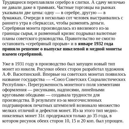
Трудящиеся переплавляли серебро в слитки. А сдачу мелочью
не давали даже в трамваях. Частные торговцы на рынках
указывали две цены: одну — в серебре, другую — в
бумажках. Очереди в несколько сот человек выстраивались с
раннего утра в сберкассах, чтобы разменять деньги.
Серебряная монета производилась из ввозимого из-за
границы сырья, и разменный кризис подрывал валютные
планы советского руководства. Правительство не смогло
остановить «серебряный прорыв» и в
январе 1932 года
приняло решение о выпуске никелевой и медной монеты
взамен серебряной.
Уже в 1931 году в производство был запущен новый тип
монет из никеля. Рисунки обеих сторон разработал художник
А.Ф. Васютинский. Впервые на советских монетах появилось
название государства — «Союз Советских Социалистических
Республик». Перегруженность монетного поля элементами
оформления — рисунками, надписями, линейными
круговыми ободками — создавала трудности для
производства. В результате из-за многочисленных
подгравировок печатных штемпелей возникало множество
мелких отличий и дефектов монет. Из-за этого тип медно-
никелевых монет 31г. продержался только до 35 года, в
котором рисунок обеих сторон 10, 15 и 20 коп. был упрощен.