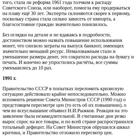
того, стала ли реформа 1961 года толчком к распаду
Советского Союза, или наоборот, помогла ему продержаться
на плаву ещё 30 лет. Эксперты склоняются скорее к первому,
поскольку страна стала сильно зависеть от импорта, а
благосостояние граждан значительно понизилось.
Без оглядки на детали и не вдаваясь в подробности,
достоинством можно назвать повышение использования
монет, что снизило затраты на выпуск банкнот, имеющих
значительно меньший ресурс. Немаловажным стало и
уменьшение размера денег, это сократило расходы на бумагу и
печать. И конечно же упростились расчёты, все суммы
уменьшились до 10 раз.
1991 г.
Правительство СССР в попытках переломить кризисную
ситуацию действовало крайне непоследовательно. Можно
вспомнить решение Совета Министров СССР (1990 год) о
предстоящем пересмотре цен (то есть об их повышении), о
чем во всеуслышание объявил Н.И.Рыжков. Реакция на это
заявление была незамедлительной. В считанные дни резко
вырос спрос на все товары, и по всей стране распространился
тотальный дефицит. На Совет Министров обрушился шквал
критики, и Правительство отложило пересмотр цен.