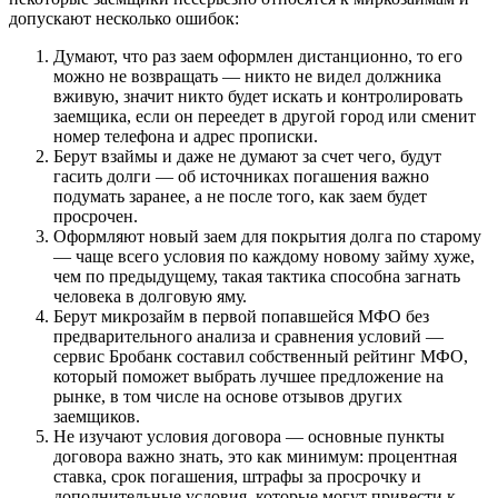
допускают несколько ошибок:
Думают, что раз заем оформлен дистанционно, то его
можно не возвращать — никто не видел должника
вживую, значит никто будет искать и контролировать
заемщика, если он переедет в другой город или сменит
номер телефона и адрес прописки.
Берут взаймы и даже не думают за счет чего, будут
гасить долги — об источниках погашения важно
подумать заранее, а не после того, как заем будет
просрочен.
Оформляют новый заем для покрытия долга по старому
— чаще всего условия по каждому новому займу хуже,
чем по предыдущему, такая тактика способна загнать
человека в долговую яму.
Берут микрозайм в первой попавшейся МФО без
предварительного анализа и сравнения условий —
сервис Бробанк составил собственный рейтинг МФО,
который поможет выбрать лучшее предложение на
рынке, в том числе на основе отзывов других
заемщиков.
Не изучают условия договора — основные пункты
договора важно знать, это как минимум: процентная
ставка, срок погашения, штрафы за просрочку и
дополнительные условия, которые могут привести к