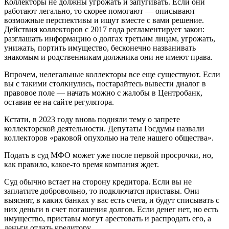
Коллекторы не должны угрожать и запугивать. Если они
работают легально, то скорее помогают — описывают
возможные перспективы и ищут вместе с вами решение.
Действия коллекторов с 2017 года регламентирует закон:
разглашать информацию о долгах третьим лицам, угрожать,
унижать, портить имущество, бесконечно названивать
знакомым и родственникам должника они не имеют права.
Впрочем, нелегальные коллекторы все еще существуют. Если
вы с такими столкнулись, постарайтесь вывести диалог в
правовое поле — начать можно с жалобы в Центробанк,
оставив ее на сайте регулятора.
Кстати, в 2023 году вновь подняли тему о запрете
коллекторской деятельности. Депутаты Госдумы назвали
коллекторов «раковой опухолью на теле нашего общества».
Подать в суд МФО может уже после первой просрочки, но,
как правило, какое-то время компания ждет.
Суд обычно встает на сторону кредитора. Если вы не
заплатите добровольно, то подключатся приставы. Они
выяснят, в каких банках у вас есть счета, и будут списывать с
них деньги в счет погашения долгов. Если денег нет, но есть
имущество, приставы могут арестовать и распродать его, а
деньги отдать кредитору.