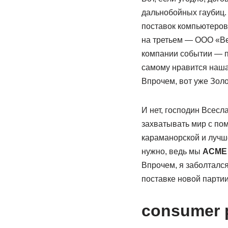
дальнобойных гаубиц. 
поставок компьютеров 
на третьем — ООО «Ве
компании событии — п
самому нравится наша
Впрочем, вот уже Зол
И нет, господин Всес
захватывать мир с по
караманорской и лучше
нужно, ведь мы
АСМЕ 
Впрочем, я заболтался
поставке новой парти
consumer 