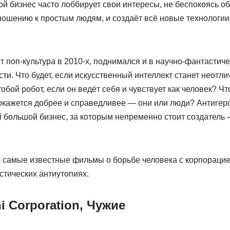
 бизнес часто лоббирует свои интересы, не беспокоясь об
ошению к простым людям, и создаёт всё новые технологии,
т поп-культура в 2010-х, поднимался и в научно-фантастич
ти. Что будет, если искусственный интеллект станет неотл
тобой робот, если он ведёт себя и чувствует как человек? Ч
 окажется добрее и справедливее — они или люди? Антигер
 большой бизнес, за которым непременно стоит создатель 
 самые известные фильмы о борьбе человека с корпорацией
стических антиутопиях.
i Corporation, Чужие