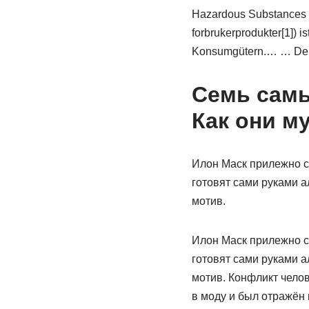
Hazardous Substances i
forbrukerprodukter[1]) 
Konsumgütern.… … Deu
Семь самы
Как они м
Илон Маск прилежно с
готовят сами руками а
мотив.
Илон Маск прилежно с
готовят сами руками а
мотив. Конфликт челов
в моду и был отражён 