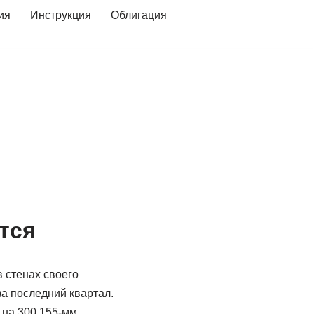
ия
Инструкция
Облигация
тся
 стенах своего
а последний квартал.
 на 300 155-мм