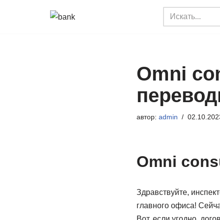
Перейти
к
содержимому
Omni co
перевод
автор:
admin
02.10.202
Omni cons
Здравствуйте, инспект
главного офиса! Сейч
Вот, если угодно, дог