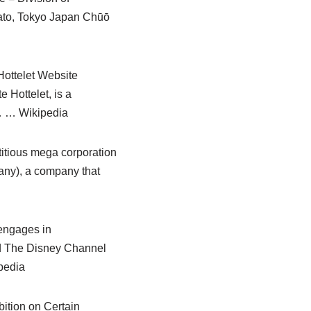
nato, Tokyo Japan Chūō
ottelet Website
Hottelet, is a
e… … Wikipedia
itious mega corporation
ny), a company that
engages in
nd The Disney Channel
pedia
ition on Certain