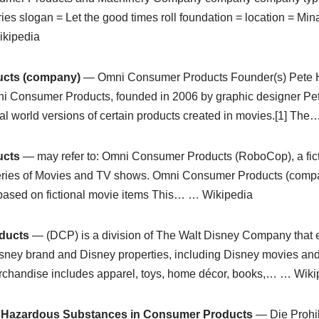
es slogan = Let the good times roll foundation = location = Mi
kipedia
cts (company)
— Omni Consumer Products Founder(s) Pete H
Consumer Products, founded in 2006 by graphic designer Pete 
al world versions of certain products created in movies.[1] Th
ucts
— may refer to: Omni Consumer Products (RoboCop), a fict
ries of Movies and TV shows. Omni Consumer Products (compa
based on fictional movie items This… … Wikipedia
ducts
— (DCP) is a division of The Walt Disney Company that 
isney brand and Disney properties, including Disney movies a
erchandise includes apparel, toys, home décor, books,… … Wiki
in Hazardous Substances in Consumer Products
— Die Prohib