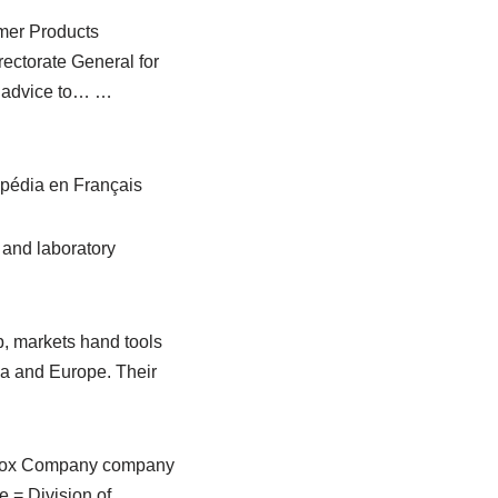
mer Products
ectorate General for
c advice to… …
pédia en Français
and laboratory
, markets hand tools
ca and Europe. Their
ox Company company
= Division of