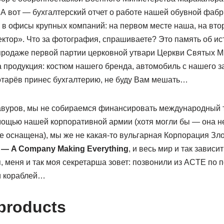
А вот — бухгалтерский отчет о работе нашей обувной фабри
в офисы крупных компаний: на первом месте наша, на втором
ктор». Что за фотография, спрашиваете? Это память об и
родаже первой партии церковной утвари Церкви Святых Мик
 продукция: костюм нашего бренда, автомобиль с нашего з
отарёв принес бухгалтерию, не буду Вам мешать…
лавуров, мы не собираемся финансировать международный 
мощью нашей корпоративной армии (хотя могли бы — она 
 оснащена), мы же не какая-то вульгарная Корпорация Зло.
— A Company Making Everything
, и весь мир и так зависи
, меня и так моя секретарша зовет: позвонили из ACTE по п
и кораблей…
products