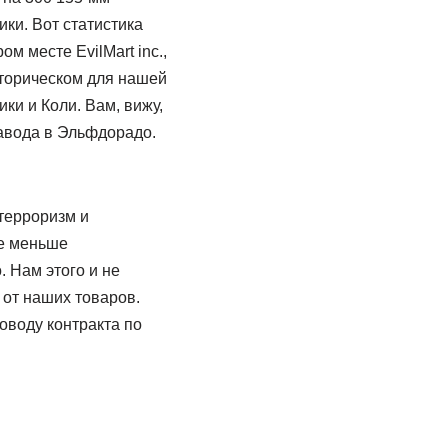
ки. Вот статистика
 месте EvilMart inc.,
сторическом для нашей
и и Коли. Вам, вижу,
авода в Эльфдорадо.
терроризм и
не меньше
 Нам этого и не
т от наших товаров.
оводу контракта по