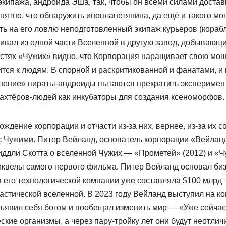
экипажа, андроида Эша, так, чтобы он всеми силами доста
нятно, что обнаружить инопланетянина, да ещё и такого м
ать на его ловлю неподготовленный экипаж курьеров (кораб
кивал из одной части Вселенной в другую завод, добывающий
астях «Чужих» видно, что Корпорация наращивает свою мощ
тся к людям. В спорной и раскритикованной и фанатами, и
шение» пираты-андроиды пытаются прекратить эксперимент
ахтёров-людей как инкубаторы для создания ксеноморфов.
дение корпорации и отчасти из-за них, вернее, из-за их с
с Чужими. Питер Вейланд, основатель корпорации «Вейланд
ддли Скотта о вселенной Чужих — «Прометей» (2012) и «Чу
квелы самого первого фильма. Питер Вейланд основал бизн
ка его технологической компании уже составляла $100 млр
тастической вселенной. В 2023 году Вейланд выступил на к
ъявил себя богом и пообещал изменить мир — «Уже сейча
ские организмы, а через пару-тройку лет они будут неотлич