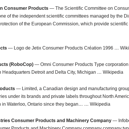
 on Consumer Products
— The Scientific Committee on Consu
ne of the independent scientific committees managed by the Dir
otection of the European Commission, which provide scientifi
cts
— Logo de Jetix Consumer Products Création 1996 … Wiki
cts (RoboCop)
— Omni Consumer Products Type corporation 
 Headquarters Detroit and Delta City, Michigan … Wikipedia
oducts
— Limited, a Canadian design and manufacturing group
ies under its brands and private labels throughout North Ameri
 in Waterloo, Ontario since they began… … Wikipedia
stries Consumer Products and Machinery Company
— Infob
mer Products and Machinery Company company company type 