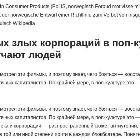
n Consumer Products (PoHS, norwegisch Forbud mot visse miljø
ist der norwegische Entwurf einer Richtlinie zum Verbot von ins
tsch Wikipedia
х злых корпораций в поп-к
учают людей
мотрел эти фильмы, и поэтому знает, чего бояться — восс
лчных капиталистов. По крайней мере, в поп-культуре это
мотрел эти фильмы, и поэтому знает, чего бояться — восс
лчных капиталистов. По крайней мере, в поп-культуре это
ека и корпорации — распространённый сюжет антиутопий, в
в той или иной степени почти в каждом блокбсатере. Понят