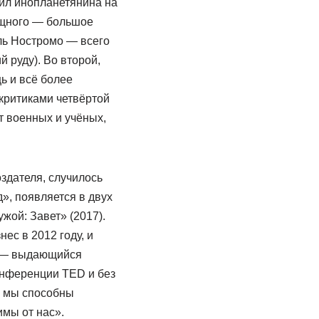
вил инопланетянина на
ощного — большое
ль Ностромо — всего
 руду). Во второй,
ь и всё более
 критиками четвёртой
 военных и учёных,
оздателя, случилось
», появляется в двух
жой: Завет» (2017).
ес в 2012 году, и
д — выдающийся
онференции TED и без
с мы способны
имы от нас».