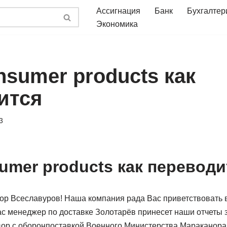
Ассигнация
Банк
Бухгалтер
Экономика
nsumer products как
ится
3
umer products как переводи
ор Всеславуров! Наша компания рада Вас приветствовать в
ас менеджер по доставке Золотарёв принесет наши отчеты з
овор с оборонпоставкой Военного Министерства Мараканора