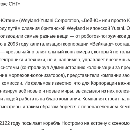
Фокс СНГ»
Ютани» (Weyland-Yutani Corporation, «Вей-Ю» или просто 
оду путём слияния британской Weyland и японской Yutani. 
роизводили самые разные вещи — от роботов-погрузчиков д
то в 2093 году капитализация корпорации «Вейланд» состав
— чрезвычайно влиятельный конгломерат, который не толь
ектроники и техники, но и, например, управляет внеземны
системы (контролируя Администрацию колонизации за пр
ние морпехов-колонизаторов), представители компании за
комиссии. Из фильмов известно, что для Корпорации важна
онизируя всё новые и новые миры, высасывая из них полез
 и людей работать на благо компании. Компания строит на 
тмосферы и таким образом борется с перенаселением Земл
2122 году посылает корабль Ностромо на встречу с ксеном