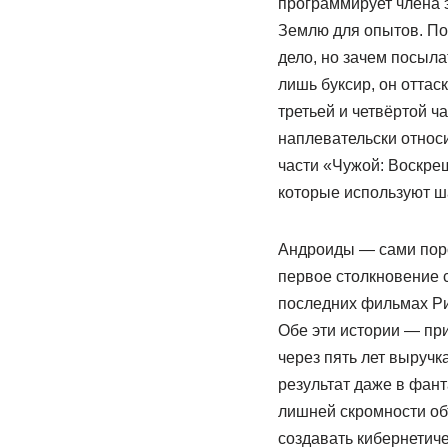
программирует члена 
Землю для опытов. По
дело, но зачем посыл
лишь буксир, он оттас
третьей и четвёртой ч
наплевательски относи
части «Чужой: Воскре
которые используют ш
Андроиды — сами порож
первое столкновение 
последних фильмах Ри
Обе эти истории — при
через пять лет выруч
результат даже в фан
лишней скромности об
создавать кибернетиче