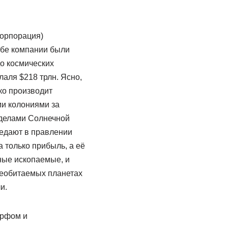
Корпорация)
Обе компании были
о космических
лаля $218 трлн. Ясно,
ко производит
ми колониями за
еделами Солнечной
седают в правлении
 только прибыль, а её
ные ископаемые, и
необитаемых планетах
и.
орфом и