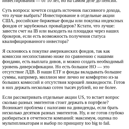
инвестирования — от 10 лет, но на самом деле до пенсии.
Суть вопроса: хочется создать источник пассивного дохода,
что лучше выбрать? Инвестирование в отдельные акции
США, российские биржевые фонды или покупка индексных
фондов от зарубежных провайдеров? Кстати, что лучше:
завести счет на IB или выходить на площадки через наших
брокеров, если есть возможность получения статуса
квалифицированного инвестора?
Я склоняюсь к покупке американских фондов, так как
комиссии несопоставимо ниже по сравнению с нашими
фондами, есть выплата дивов, и можно создать необходимый
уровень диверсификации. Но есть большое НО — это
отсутствие ЛДВ. В наши ETF и фонды вкладывать большие
суммы, например, миллион мне лично не комфортно из-за
больших комиссий и отсутствия хорошей ликвидности. Готов
в них держать несколько сотен тысяч рублей, но не более.
Если рассматривать отдельные акции US, то встает вопрос
сколько разных эмитентов стоит держать в портфеле?
Возникает проблема с налогами на дивиденды, если брать
несколько десятков разных эмитентов. Ну, и не готов глубоко
разбираться в отчетности компаний: максимум, оценка по
мультипликаторам и выбор по принципу too big to fail.