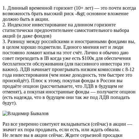
1. Длинный временной горизонт (10+ лет) — это почти всегда
возможность брать высокий риск -&gt; основное вложение
должно быть в акции.
2. Индексное инвестирование на длинном горизонте
статистически предпочтительнее самостоятельного выбора
акций (и даже фондов)
3. Разницу между российскими и иностранными фондами вы,
в целом хорошо подметили. Единого мнения нет и люди
постоянно ломают копья на этот счёт. Лично я обычно даю
совет переходить в IB когда уже есть $100к для обеспечения
бесплатности обслуживания (для пассивного инвестора это
важно). ЛДВ начинает проигрывать низким комиссиям с 8-12
года инвестирования (чем ниже доходность, тем быстрее это
произойдёт). Плюс к этому, покупая фонды в России вы
продаёте опцион (рассчитываете, что ЛДВ в будущем не
отменят), а покупая иностранные фонды — получаете опцион
(есть надежда, что в будущем они так же под ЛДВ попадать
будут).
Раз все уверенно советуют вкладываться (сейчас) в акции —
значит их пора продавать, если есть, или ждать обвала.
Не лезьте вы в акции сейчас. Ждите серьезной просадки