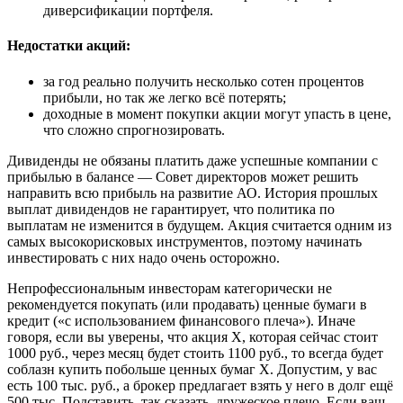
диверсификации портфеля.
Недостатки акций:
за год реально получить несколько сотен процентов
прибыли, но так же легко всё потерять;
доходные в момент покупки акции могут упасть в цене,
что сложно спрогнозировать.
Дивиденды не обязаны платить даже успешные компании с
прибылью в балансе — Совет директоров может решить
направить всю прибыль на развитие АО. История прошлых
выплат дивидендов не гарантирует, что политика по
выплатам не изменится в будущем. Акция считается одним из
самых высокорисковых инструментов, поэтому начинать
инвестировать с них надо очень осторожно.
Непрофессиональным инвесторам категорически не
рекомендуется покупать (или продавать) ценные бумаги в
кредит («с использованием финансового плеча»). Иначе
говоря, если вы уверены, что акция Х, которая сейчас стоит
1000 руб., через месяц будет стоить 1100 руб., то всегда будет
соблазн купить побольше ценных бумаг Х. Допустим, у вас
есть 100 тыс. руб., а брокер предлагает взять у него в долг ещё
500 тыс. Подставить, так сказать, дружеское плечо. Если ваш