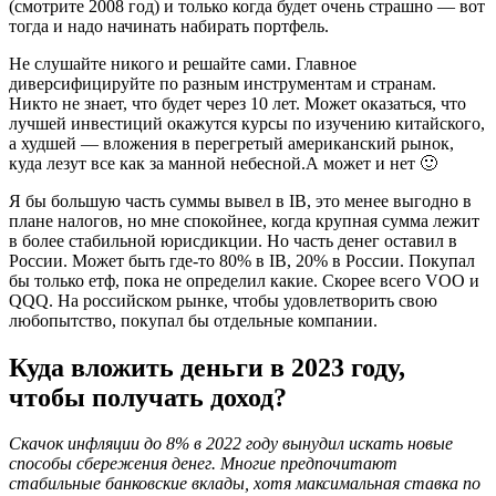
(смотрите 2008 год) и только когда будет очень страшно — вот
тогда и надо начинать набирать портфель.
Не слушайте никого и решайте сами. Главное
диверсифицируйте по разным инструментам и странам.
Никто не знает, что будет через 10 лет. Может оказаться, что
лучшей инвестиций окажутся курсы по изучению китайского,
а худшей — вложения в перегретый американский рынок,
куда лезут все как за манной небесной.А может и нет 🙂
Я бы большую часть суммы вывел в IB, это менее выгодно в
плане налогов, но мне спокойнее, когда крупная сумма лежит
в более стабильной юрисдикции. Но часть денег оставил в
России. Может быть где-то 80% в IB, 20% в России. Покупал
бы только етф, пока не определил какие. Скорее всего VOO и
QQQ. На российском рынке, чтобы удовлетворить свою
любопытство, покупал бы отдельные компании.
Куда вложить деньги в 2023 году,
чтобы получать доход?
Скачок инфляции до 8% в 2022 году вынудил искать новые
способы сбережения денег. Многие предпочитают
стабильные банковские вклады, хотя максимальная ставка по