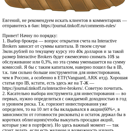
Евгений, не рекомендуем искать клиентов в комментариях —
отправитесь в бан: https://journal.tinkoff.ru/comments-rules/
Привет! Начну по порядку:
1. Выбор брокера — вопрос открытия счета на Interactive
Brokers зависит от суммы капитала. В твоем случае
3млн.рублей по текущему курсу это 40к долларов и за такой
размер Interactive Brokers будет ежемесячно снимать 10$ за
обслуживание или 0,3%, но эта сумма уменьшается на сумму
комиссий. Я бы с таким капиталом, наверно пошел бы в IB,
т.к. там сильно больше инструментов для инвестирования,
чем в России, а особенно в ETF(Vanguard, ARK итд). Хорошая
статья про IB, кстати, есть здесь же на Т-Ж —
https://journal.tinkoff.ru/interactive-brokers/. Советую почитать.
2. Касательно выбора инструмента для инвестирования — во
первых, нужно определиться с ожидаемой доходностью в год
и уровнем риска. Т.к. горизонт инвестирования уже
определен, то на 10 лет я бы вкладывался в акции(60%+, в
зависимости от готовности рисковать) и остаток держал бы в
коротких облигациях(чтобы выкупать просадки акций,
которые уже в портфеле). Но здесь важный момент — так
стоит делать, если есть желание и возможность изучать