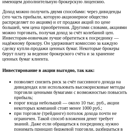
имеющем дополнительную брокерскую лицензию.
Доход можно получить двумя способами: через дивиденды
(это часть прибыли, которую акционерное общество
распределяет по акциям) и от продажи акций по цене
большей, чем цена приобретения. Другими словами, акциями
можно торговать, получая доход за счёт колебаний цен.
Инвесторам-новичкам лучше обратиться к посреднику —
надёжному брокеру. Он удерживает комиссию за каждую
сделку купли-продажи ценных бумаг. Некоторые брокеры
берут плату за ведение брокерского счёта и за хранение
ценных бумаг клиента.
Инвестирование в акции выгодно, так как:
позволяет снизить риск за счёт пассивного дохода на
дивидендах или использовать высокорисковые методы
торговли ценными бумагами с возможностью повысить
прибыль;
порог входа небольшой — около 10 тыс. руб., акции
некоторых компаний стоят менее 1000 руб.;
при торговле (трейдинге) потолок дохода почти не
ограничен. Такой способ вложения денег требует
знаний. Даже если обращаться к посреднику, нужно
понимать принцип биржевой торговли, разбираться в