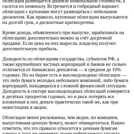
облигация размещается дешевле номинальной стоимости, а
гасится по номиналу. Встречается и гибридный вариант:
облигации с купонами могут размещаться с небольшим
дисконтом. Как правило, купонные облигации выпускаются
на долгий срок, а дисконтные краткосрочны.
Кроме дохода, объявленного при выпуске, зарабатывать на
облигациях дополнительно можно за счёт досрочной
продажи. Если цена на них выросла, владелец получит
дополнительную прибыль.
Доходность по облигациям государства, субъектов РФ, а
также крупнейших частных корпораций и банков не сильно
отличается от банковских депозитов — в среднем до 10%
годовых. Но на бирже есть и высокодоходные облигации —
это либо бумаги молодых небольших компаний, либо бумаги
корпораций, находящихся в сложной финансовой ситуации.
Доходность в секторе высокодоходных облигаций измеряется
в десятках процентов годовых, но и риск потерять все
вложенные в них деньги практически такой же, как при
инвестициях в акции.
Облигации менее рискованны, чем акции, но компания,
выпустившая ценную бумагу, может обанкротиться. Важно
отметить, что это правило относится к ценным бумагам
одного и того же эмитента: акция нефтегазового гиганта