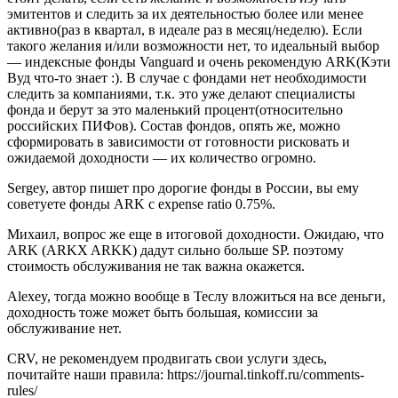
эмитентов и следить за их деятельностью более или менее
активно(раз в квартал, в идеале раз в месяц/неделю). Если
такого желания и/или возможности нет, то идеальный выбор
— индексные фонды Vanguard и очень рекомендую ARK(Кэти
Вуд что-то знает :). В случае с фондами нет необходимости
следить за компаниями, т.к. это уже делают специалисты
фонда и берут за это маленький процент(относительно
российских ПИФов). Состав фондов, опять же, можно
сформировать в зависимости от готовности рисковать и
ожидаемой доходности — их количество огромно.
Sergey, автор пишет про дорогие фонды в России, вы ему
советуете фонды ARK с expense ratio 0.75%.
Михаил, вопрос же еще в итоговой доходности. Ожидаю, что
ARK (ARKX ARKK) дадут сильно больше SP. поэтому
стоимость обслуживания не так важна окажется.
Alexey, тогда можно вообще в Теслу вложиться на все деньги,
доходность тоже может быть большая, комиссии за
обслуживание нет.
CRV, не рекомендуем продвигать свои услуги здесь,
почитайте наши правила: https://journal.tinkoff.ru/comments-
rules/