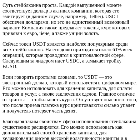
Суть стейблкоина проста. Каждой выпущенной монете
соответствует доллар в активах компании, которая его
эмитирует (в данном случае, например, Tether). USDT
обеспечен долларами, но это не единственный возможный
вариант. Компания также предлагает токены, курс которых
привязан к евро, йене, а также унции золота.
Сейчас токен USDT является наиболее популярным среди
всех стейблкоинов. На его долю приходится около 61% всех
операций, которые проводятся в криптовалютной сфере.
Следующим за лидером идет USDC, а замыкает тройку
BUSD.
Если говорить простыми словами, то USDT — это
электронный доллар, который используется в цифровом мире.
Его можно использовать для хранения капитала, для оплаты
товаров и услуг, а также заключения сделок. Главное отличие
от крипты — стабильность курса. Отсутствует опасность того,
что после приема платежа курс криптовалюты сильно упадет
и получатель потеряет часть денег.
Благодаря таким свойствам сфера использования стейблкоина
существенно расширяется. Его можно использовать как
дополнительный способ хранения капитала, для
хеджирования рисков высокой волатильности крипты и в