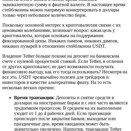
эквивалентную сумму в фиатной валюте. В настоящее время
стейблкоины можно напрямую конвертировать в доллары
только через небольшое количество бирж.
Поскольку основной интерес к криптовалютам связан с их
ценовыми колебаниями, возникает вопрос: какая цель у
криптовалюты, которая основана на поддержании
фиксированной цены. Никаких пампов, никаких дампов,
никаких пузырей в отношении стейблкоина USDT.
Владение Tether больше похоже на депозит на банковском
счете с нулевой процентной ставкой. Если Tether, в отличии
от других криптовалют, не дает возможности получить
финансовую выгоду, как его тогда использовать? Несмотря на
все это, USDT чрезвычайно полезен для трейдеров и
инвесторов в качестве альтернативы фиату. На то есть
несколько веских причин:
Время транзакции
. Депозиты и снятие средств в
долларах на иностранные биржи и с них часто являются
трудоемким процессом. В среднем на их выполнение
уходит от 1 до 4 рабочих дней. Если транзакция
происходит после закрытия банков, выходные или
праздничные дни, время ожидания может быть
значительно увеличено. Напротив, транзакции Tether