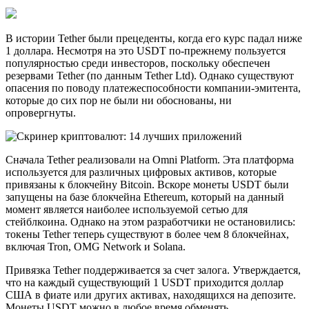
В истории Tether были прецеденты, когда его курс падал ниже
1 доллара. Несмотря на это USDT по-прежнему пользуется
популярностью среди инвесторов, поскольку обеспечен
резервами Tether (по данным Tether Ltd). Однако существуют
опасения по поводу платежеспособности компании-эмитента,
которые до сих пор не были ни обоснованы, ни
опровергнуты.
Сначала Tether реализовали на Omni Platform. Эта платформа
используется для различных цифровых активов, которые
привязаны к блокчейну Bitcoin. Вскоре монеты USDT были
запущены на базе блокчейна Ethereum, который на данный
момент является наиболее используемой сетью для
стейблкоина. Однако на этом разработчики не остановились:
токены Tether теперь существуют в более чем 8 блокчейнах,
включая Tron, OMG Network и Solana.
Привязка Tether поддерживается за счет залога. Утверждается,
что на каждый существующий 1 USDT приходится доллар
США в фиате или других активах, находящихся на депозите.
Монеты USDT можно в любое время обменять