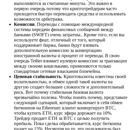
выполняются за считанные минуты. Это важно в
первую очередь потому что криптотрейдерам часто
приходится быстро переводить средства и использовать
возможности арбитража.
Комиссии
. Переводы с помощью международной
системы передачи финансовых сообщений между
банками (SWIFT) очень затратны.. Кроме того, если вы
используете фиат, отличный от того, который
поддерживает биржа, банки будут взимать
дополнительную комиссию за конвертацию
иностранной валюты и процент от перевода. В свою
очередь Tether взимает нулевую комиссию за транзакции
между своими кошельками, применяются только
стандартные сетевые взыскания блокчейна.
Ценовая стабильность
. Криптовалюты известны своей
волатильностью, и обмен одной такой валюты на
другую создает большие сложности и дополнительный
риск. Вот почему стабильная базовая валюта
чрезвычайно полезна. Чтобы понять почему, представьте
следующий сценарий, который включает в себя обмен
биткоинов на Ethereum: клиент конвертирует BTC,
чтобы купить ETH, курс эфира дорожает на 10%.
Трейдер продает ETH за BTC с целью получить
прибыль. Пока сделка обрабатывается, курс биткоина
падает на 15%. Несмотря на то, что пользователь был