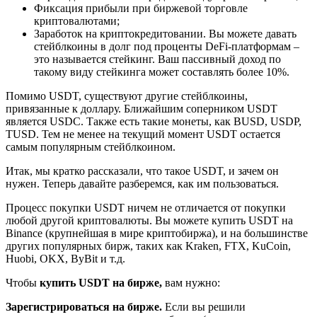
Фиксация прибыли при биржевой торговле
криптовалютами;
Заработок на криптокредитовании. Вы можете давать
стейблкоины в долг под проценты DeFi-платформам –
это называется стейкинг. Ваш пассивный доход по
такому виду стейкинга может составлять более 10%.
Помимо USDT, существуют другие стейблкоины,
привязанные к доллару. Ближайшим соперником USDT
является USDC. Также есть такие монеты, как BUSD, USDP,
TUSD. Тем не менее на текущий момент USDT остается
самым популярным стейблкоином.
Итак, мы кратко рассказали, что такое USDT, и зачем он
нужен. Теперь давайте разберемся, как им пользоваться.
Процесс покупки USDT ничем не отличается от покупки
любой другой криптовалюты. Вы можете купить USDT на
Binance (крупнейшая в мире криптобиржа), и на большинстве
других популярных бирж, таких как Kraken, FTX, KuCoin,
Huobi, OKX, ByBit и т.д.
Чтобы
купить USDT на бирже,
вам нужно:
Зарегистрироваться на бирже.
Если вы решили