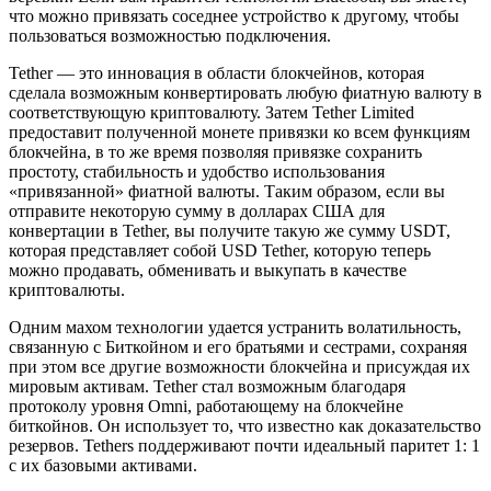
что можно привязать соседнее устройство к другому, чтобы
пользоваться возможностью подключения.
Tether — это инновация в области блокчейнов, которая
сделала возможным конвертировать любую фиатную валюту в
соответствующую криптовалюту. Затем Tether Limited
предоставит полученной монете привязки ко всем функциям
блокчейна, в то же время позволяя привязке сохранить
простоту, стабильность и удобство использования
«привязанной» фиатной валюты. Таким образом, если вы
отправите некоторую сумму в долларах США для
конвертации в Tether, вы получите такую же сумму USDT,
которая представляет собой USD Tether, которую теперь
можно продавать, обменивать и выкупать в качестве
криптовалюты.
Одним махом технологии удается устранить волатильность,
связанную с Биткойном и его братьями и сестрами, сохраняя
при этом все другие возможности блокчейна и присуждая их
мировым активам. Tether стал возможным благодаря
протоколу уровня Omni, работающему на блокчейне
биткойнов. Он использует то, что известно как доказательство
резервов. Tethers поддерживают почти идеальный паритет 1: 1
с их базовыми активами.