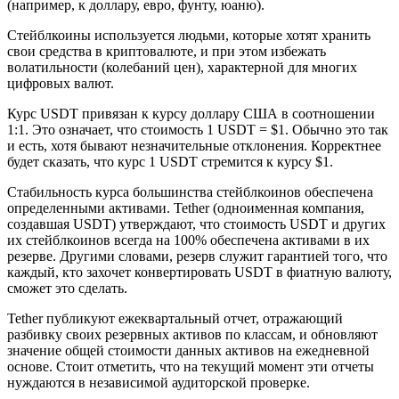
(например, к доллару, евро, фунту, юаню).
Стейблкоины используется людьми, которые хотят хранить
свои средства в криптовалюте, и при этом избежать
волатильности (колебаний цен), характерной для многих
цифровых валют.
Курс USDT привязан к курсу доллару США в соотношении
1:1. Это означает, что стоимость 1 USDT = $1. Обычно это так
и есть, хотя бывают незначительные отклонения. Корректнее
будет сказать, что курс 1 USDT стремится к курсу $1.
Стабильность курса большинства стейблкоинов обеспечена
определенными активами. Tether (одноименная компания,
создавшая USDT) утверждают, что стоимость USDT и других
их стейблкоинов всегда на 100% обеспечена активами в их
резерве. Другими словами, резерв служит гарантией того, что
каждый, кто захочет конвертировать USDT в фиатную валюту,
сможет это сделать.
Tether публикуют ежеквартальный отчет, отражающий
разбивку своих резервных активов по классам, и обновляют
значение общей стоимости данных активов на ежедневной
основе. Стоит отметить, что на текущий момент эти отчеты
нуждаются в независимой аудиторской проверке.