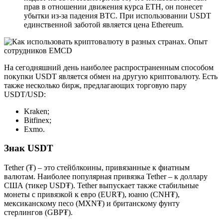
прав в отношении движения курса ETH, он понесет
убытки из-за падения BTC. При использовании USDT
единственной заботой является цена Ethereum.
На сегодняшний день наиболее распространенным способом
покупки USDT является обмен на другую криптовалюту. Есть
также несколько бирж, предлагающих торговую пару
USDT/USD:
Kraken;
Bitfinex;
Exmo.
Знак USDT
Tether (₮) – это стейблкоины, привязанные к фиатным
валютам. Наиболее популярная привязка Tether – к доллару
США (тикер USD₮). Tether выпускает также стабильные
монеты с привязкой к евро (EUR₮), юаню (CNH₮),
мексиканскому песо (MXN₮) и британскому фунту
стерлингов (GBP₮).