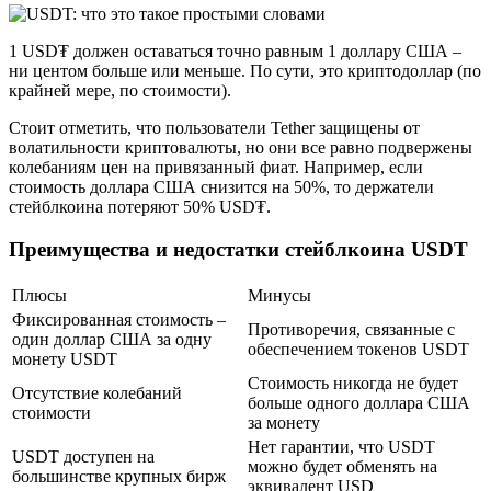
1 USD₮ должен оставаться точно равным 1 доллару США –
ни центом больше или меньше. По сути, это криптодоллар (по
крайней мере, по стоимости).
Стоит отметить, что пользователи Tether защищены от
волатильности криптовалюты, но они все равно подвержены
колебаниям цен на привязанный фиат. Например, если
стоимость доллара США снизится на 50%, то держатели
стейблкоина потеряют 50% USD₮.
Преимущества и недостатки стейблкоина USDT
Плюсы
Минусы
Фиксированная стоимость –
Противоречия, связанные с
один доллар США за одну
обеспечением токенов USDT
монету USDT
Стоимость никогда не будет
Отсутствие колебаний
больше одного доллара США
стоимости
за монету
Нет гарантии, что USDT
USDT доступен на
можно будет обменять на
большинстве крупных бирж
эквивалент USD