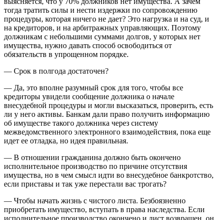
выясняется, что у 70% должников нет имущества. А зачем
тогда тратить силы и нести издержки по сопровождению
процедуры, которая ничего не дает? Это нагрузка и на суд, и
на кредиторов, и на арбитражных управляющих. Поэтому
должникам с небольшими суммами долгов, у которых нет
имущества, нужно давать способ освободиться от
обязательств в упрощенном порядке.
— Срок в полгода достаточен?
— Да, это вполне разумный срок для того, чтобы все
кредиторы увидели сообщение должника о начале
внесудебной процедуры и могли высказаться, проверить, есть
ли у него активы. Банкам дали право получить информацию
об имуществе такого должника через систему
межведомственного электронного взаимодействия, пока еще
идет ее отладка, но идея правильная.
— В отношении гражданина должно быть окончено
исполнительное производство по причине отсутствия
имущества, но в чем смысл идти во внесудебное банкротство,
если приставы и так уже перестали вас трогать?
— Чтобы начать жизнь с чистого листа. Безбоязненно
приобретать имущество, вступать в права наследства. Если
исполнительное производство окончено и лист возвращен, он