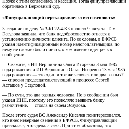
Позже с этим согласилась и кассация. Тогда финуправляющий
обратилась в Верховный суд.
«Финуправляющий перекладывает ответственность»
Заседание по делу № 3-КГ22-4-К3 прошло 9 августа. Там
Эсаулова заявила, что банк недобросовестно отнесся к
установлению личности клиента. По ее словам, в ЕФРСБ
указан идентификационный номер налогоплательщика, по
нему не сложно было понять, о ком именно идет речь в
сообщении.
— Скажите, а ИП Вершинина Ольга Игоревна 3 мая 1985
года рождения и ИП Вершинина Ольга Игоревна 13 мая 1985
года рождения — это один и тот же человек или два разных?
— спросил председательствующий в процессе Сергей
Асташов у Эсауловой.
— По сути, это два разных человека. Но в сообщении был
указан ИНН, поэтому это позволяло выявить банку
разночтение, — стояла на своем Эсаулова.
После этого судья ВС Александр Киселев поинтересовался,
кто внес неверные сведения в ЕФРСБ. Финуправляющий
призналась, что сделала сама. При этом объяснила, что