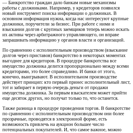
— Банкротство граждан дало банкам новые механизмы
работы с должниками. Например, у кредиторов появился
новый инструмент поиска информации о должниках. В
основном информация нужна, когда нас интересуют крупные
должники, поручители за бизнес. При работе с ними и
взыскании долгов с крупных заемщиков теперь можно искать
их активы через арбитражного управляющего, он вправе
запрашивать информацию у органов власти и организаций.
По сравнению с исполнительным производством (взыскание
долгов через приставов) банкротство в некоторых моментах
выгоднее для кредиторов. В процедуре банкротства все
имущество должника делится пропорционально между всеми
кредиторами, это более справедливо. И банки от этого,
конечно, выигрывают. В исполнительном производстве
действует принцип: кто первый принес исполнительный лист,
тот и забирает в первую очередь деньги от продажи
имущества должника. За первым взыскателем может прийти
еще десяток других, но получат только то, что останется.
Также разница в процедуре проведения торгов. В банкротстве
по сравнению с исполнительным производством они более
прозрачные, проводятся в электронной форме, есть
возможность привлечь на аукцион большее число
потенциальных покупателей. И, что самое важное, можно