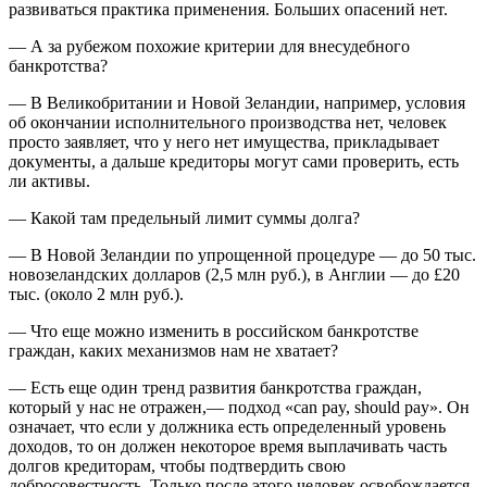
развиваться практика применения. Больших опасений нет.
— А за рубежом похожие критерии для внесудебного
банкротства?
— В Великобритании и Новой Зеландии, например, условия
об окончании исполнительного производства нет, человек
просто заявляет, что у него нет имущества, прикладывает
документы, а дальше кредиторы могут сами проверить, есть
ли активы.
— Какой там предельный лимит суммы долга?
— В Новой Зеландии по упрощенной процедуре — до 50 тыс.
новозеландских долларов (2,5 млн руб.), в Англии — до £20
тыс. (около 2 млн руб.).
— Что еще можно изменить в российском банкротстве
граждан, каких механизмов нам не хватает?
— Есть еще один тренд развития банкротства граждан,
который у нас не отражен,— подход «can pay, should pay». Он
означает, что если у должника есть определенный уровень
доходов, то он должен некоторое время выплачивать часть
долгов кредиторам, чтобы подтвердить свою
добросовестность. Только после этого человек освобождается