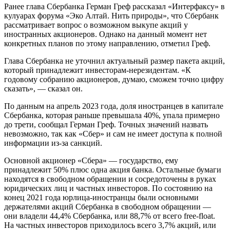
Ранее глава Сбербанка Герман Греф рассказал «Интерфаксу» в
кулуарах форума «Эко Алтай. Нить природы», что Сбербанк
рассматривает вопрос о возможном выкупе акций у
иностранных акционеров. Однако на данный момент нет
конкретных планов по этому направлению, отметил Греф.
Глава Сбербанка не уточнил актуальный размер пакета акций,
который принадлежит инвесторам-нерезидентам. «К
годовому собранию акционеров, думаю, сможем точно цифру
сказать», — сказал он.
По данным на апрель 2023 года, доля иностранцев в капитале
Сбербанка, которая раньше превышала 40%, упала примерно
до трети, сообщал Герман Греф. Точных значений назвать
невозможно, так как «Сбер» и сам не имеет доступа к полной
информации из-за санкций.
Основной акционер «Сбера» — государство, ему
принадлежит 50% плюс одна акция банка. Остальные бумаги
находятся в свободном обращении и сосредоточены в руках
юридических лиц и частных инвесторов. По состоянию на
конец 2021 года юрлица-иностранцы были основными
держателями акций Сбербанка в свободном обращении —
они владели 44,4% Сбербанка, или 88,7% от всего free-float.
На частных инвесторов приходилось всего 3,7% акций, или