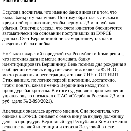
Убытки с банка
Эсаулова посчитала, что именно банк виноват в том, что
выдал банкроту наличные. Поэтому обратилась с иском к
кредитной организации, чтобы вернуть 2,3 млн руб. как
убытки. Ответчик уверял, что счета клиентов блокируются
автоматически на основании поступивших из ЕФРСБ
данных. Счет Вершининой не «заморозили», так как в
сведениях была ошибка.
Но Сыктывкарский городской суд Республики Коми решил,
что неточная дата не могла помешать банку
идентифицировать Вершинину. Ведь помимо дня рождения в
сообщении имелись и другие сведения, включая Ф. И. О.,
место рождения и регистрации, а также ИНН и ОГРНИП.
Этих данных, по логике первой инстанции, достаточно,
чтобы понять, какая именно Вершинина находится в
процедуре банкротства. В итоге суд удовлетворил заявление
управляющего и взыскал с ПАО «Сбербанк России» 2,3 млн
руб. (дело № 2-898/2021).
Апелляция оказалась другого мнения. Она посчитала, что
ошибка в ЕФРСБ снимает с банка вину за выдачу должнику
денег в процедуре. Верховный суд Республики Коми отменил
решение первой инстанции и отказал Эсауловой в иске.