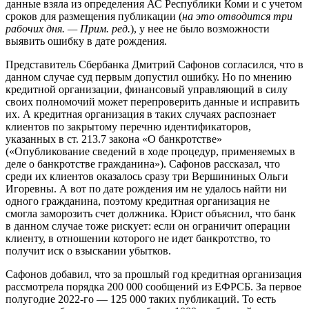
данные взяла из определения АС Республики Коми и с учетом
сроков для размещения публикации (
на это отводится три
рабочих дня. — Прим. ред.
), у нее не было возможности
выявить ошибку в дате рождения.
Представитель Сбербанка Дмитрий Сафонов согласился, что в
данном случае суд первым допустил ошибку. Но по мнению
кредитной организации, финансовый управляющий в силу
своих полномочий может перепроверить данные и исправить
их. А кредитная организация в таких случаях распознает
клиентов по закрытому перечню идентификаторов,
указанных в ст. 213.7 закона «О банкротстве»
(«Опубликование сведений в ходе процедур, применяемых в
деле о банкротстве гражданина»). Сафонов рассказал, что
среди их клиентов оказалось сразу три Вершининых Ольги
Игоревны. А вот по дате рождения им не удалось найти ни
одного гражданина, поэтому кредитная организация не
смогла заморозить счет должника. Юрист объяснил, что банк
в данном случае тоже рискует: если он ограничит операции
клиенту, в отношении которого не идет банкротство, то
получит иск о взыскании убытков.
Сафонов добавил, что за прошлый год кредитная организация
рассмотрела порядка 200 000 сообщений из ЕФРСБ. За первое
полугодие 2022-го — 125 000 таких публикаций. То есть