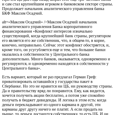
и сам стал крупнейшим игроком в банковском секторе страны.
Продолжает начальник аналитического управления банка
БКФ Максим Осадчий.
alt=»Максим Осадчий» />Максим Осадчий начальник
аналитического управления Банка корпоративного
финансирования «Конфликт интересов изначально
существующий, когда крупнейший банк страны, регулятором
его является его же собственник, что, в общем-то, в корне,
конечно, неправильно. Сейчас этот конфликт обостряется, и,
кроме того, он усугубляется еще и тем, что большие банки
оказались в собственности у Центрального банка
дополнительно. Много банков, оказывается, одновременно и
регулируются, и одновременно находятся в собственности у
Центрального банка».
Есть вариант, который не раз предлагал Герман Греф:
приватизировать оставшийся у государства пакет в
Сбербанке. Но это не нравится ни ЦБ, ни руководству страны.
Да и правительству вряд ли понравится. Ему, как видится,
хочется получить акции бесплатно, а потом уже спокойно
получать в бюджет дивиденды. И логика в этом есть: когда
деньги перекладывают из одного кармана в другой, эти
карманы друг другу ничего не платят. А если продать на
рынке, то деньги достанутся собственнику, то есть ЦБ. И он