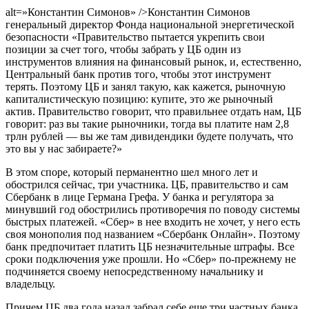
alt=»Константин Симонов» />Константин Симонов
генеральный директор Фонда национальной энергетической
безопасности «Правительство пытается укрепить свои
позиции за счет того, чтобы забрать у ЦБ один из
инструментов влияния на финансовый рынок, и, естественно,
Центральный банк против того, чтобы этот инструмент
терять. Поэтому ЦБ и занял такую, как кажется, рыночную
капиталистическую позицию: купите, это же рыночный
актив. Правительство говорит, что правильнее отдать нам, ЦБ
говорит: раз вы такие рыночники, тогда вы платите нам 2,8
трлн рублей — вы же там дивидендики будете получать, что
это вы у нас забираете?»
В этом споре, который перманентно шел много лет и
обострился сейчас, три участника. ЦБ, правительство и сам
Сбербанк в лице Германа Грефа. У банка и регулятора за
минувший год обострились противоречия по поводу системы
быстрых платежей. «Сбер» в нее входить не хочет, у него есть
своя монополия под названием «Сбербанк Онлайн». Поэтому
банк предпочитает платить ЦБ незначительные штрафы. Все
сроки подключения уже прошли. Но «Сбер» по-прежнему не
подчиняется своему непосредственному начальнику и
владельцу.
Причем ЦБ два года назад забрал себе еще три частных банка