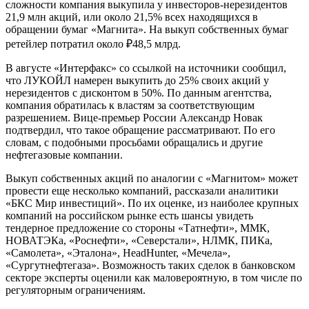
сложности компания выкупила у инвесторов-нерезидентов
21,9 млн акций, или около 21,5% всех находящихся в
обращении бумаг «Магнита». На выкуп собственных бумаг
ретейлер потратил около ₽48,5 млрд.
В августе «Интерфакс» со ссылкой на источники сообщил,
что ЛУКОЙЛ намерен выкупить до 25% своих акций у
нерезидентов с дисконтом в 50%. По данным агентства,
компания обратилась к властям за соответствующим
разрешением. Вице-премьер России Александр Новак
подтвердил, что такое обращение рассматривают. По его
словам, с подобными просьбами обращались и другие
нефтегазовые компании.
Выкуп собственных акций по аналогии с «Магнитом» может
провести еще несколько компаний, рассказали аналитики
«БКС Мир инвестиций». По их оценке, из наиболее крупных
компаний на российском рынке есть шансы увидеть
тендерное предложение со стороны «Татнефти», ММК,
НОВАТЭКа, «Роснефти», «Северстали», НЛМК, ПИКа,
«Самолета», «Эталона», HeadHunter, «Мечела»,
«Сургутнефтегаза». Возможность таких сделок в банковском
секторе эксперты оценили как маловероятную, в том числе по
регуляторным ограничениям.