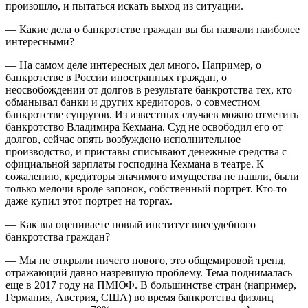
произошло, и пытаться искать выход из ситуации.
— Какие дела о банкротстве граждан вы бы назвали наиболее
интересными?
— На самом деле интересных дел много. Например, о
банкротстве в России иностранных граждан, о
неосвобождении от долгов в результате банкротства тех, кто
обманывал банки и других кредиторов, о совместном
банкротстве супругов. Из известных случаев можно отметить
банкротство Владимира Кехмана. Суд не освободил его от
долгов, сейчас опять возбуждено исполнительное
производство, и приставы списывают денежные средства с
официальной зарплаты господина Кехмана в театре. К
сожалению, кредиторы значимого имущества не нашли, были
только мелочи вроде запонок, собственный портрет. Кто-то
даже купил этот портрет на торгах.
— Как вы оцениваете новый институт внесудебного
банкротства граждан?
— Мы не открыли ничего нового, это общемировой тренд,
отражающий давно назревшую проблему. Тема поднималась
еще в 2017 году на ПМЮФ. В большинстве стран (например,
Германия, Австрия, США) во время банкротства физлиц