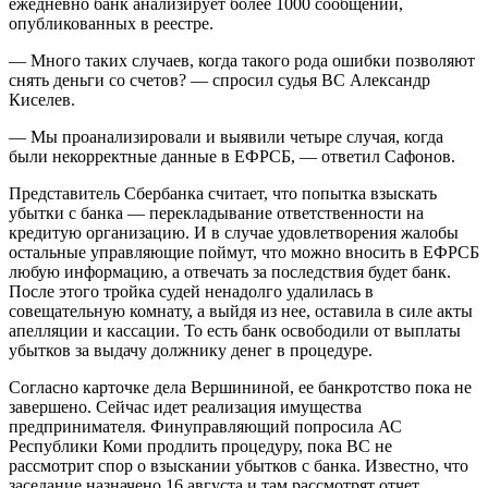
ежедневно банк анализирует более 1000 сообщений,
опубликованных в реестре.
— Много таких случаев, когда такого рода ошибки позволяют
снять деньги со счетов? — спросил судья ВС Александр
Киселев.
— Мы проанализировали и выявили четыре случая, когда
были некорректные данные в ЕФРСБ, — ответил Сафонов.
Представитель Сбербанка считает, что попытка взыскать
убытки с банка — перекладывание ответственности на
кредитую организацию. И в случае удовлетворения жалобы
остальные управляющие поймут, что можно вносить в ЕФРСБ
любую информацию, а отвечать за последствия будет банк.
После этого тройка судей ненадолго удалилась в
совещательную комнату, а выйдя из нее, оставила в силе акты
апелляции и кассации. То есть банк освободили от выплаты
убытков за выдачу должнику денег в процедуре.
Согласно карточке дела Вершининой, ее банкротство пока не
завершено. Сейчас идет реализация имущества
предпринимателя. Финуправляющий попросила АС
Республики Коми продлить процедуру, пока ВС не
рассмотрит спор о взыскании убытков с банка. Известно, что
заседание назначено 16 августа и там рассмотрят отчет