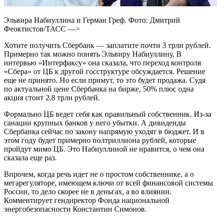
Эльвира Набиуллина и Герман Греф. Фото: Дмитрий
Феоктистов/ТАСС —>
Хотите получить Сбербанк — заплатите почти 3 трлн рублей.
Примерно так можно понять Эльвиру Набиуллину. В
интервью «Интерфаксу» она сказала, что переход контроля
«Сбера» от ЦБ к другой госструктуре обсуждается. Решение
еще не принято. Но если примут, то это будет продажа. Судя
по актуальной цене Сбербанка на бирже, 50% плюс одна
акция стоит 2,8 трлн рублей.
Формально ЦБ ведет себя как правильный собственник. Из-за
санации крупных банков у него убытки. А дивиденды
Сбербанка сейчас по закону напрямую уходят в бюджет. И в
этом году будет примерно полтриллиона рублей, которые
пройдут мимо ЦБ. Это Набиуллиной не нравится, о чем она
сказала еще раз.
Впрочем, когда речь идет не о простом собственнике, а о
мегарегуляторе, имеющем ключи от всей финансовой системы
России, то дело скорее не в деньгах, а во влиянии.
Комментирует гендиректор Фонда национальной
энергобезопасности Константин Симонов.