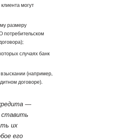
 клиента могут
ому размеру
«О потребительском
договора);
которых случаях банк
 взыскании (например,
дитном договоре).
 кредита —
о ставить
ать их
бое его