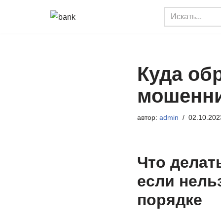
Перейти
к
содержимому
Куда об
мошенни
автор:
admin
02.10.202
Что делать
если нель
порядке