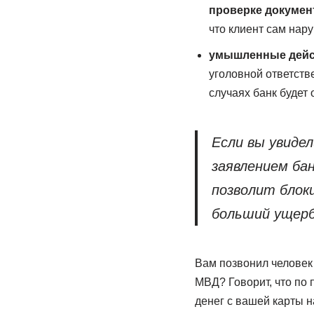
проверке докумен
что клиент сам нар
умышленные дейст
уголовной ответств
случаях банк будет
Если вы увиде
заявлением бан
позволит блок
больший ущерб
Вам позвонил человек
МВД? Говорит, что по
денег с вашей карты н