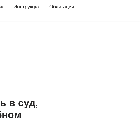
ия
Инструкция
Облигация
ь в суд,
бном