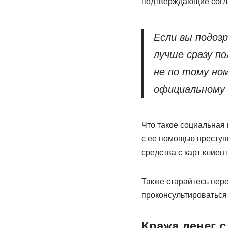
подтверждающие согла
Если вы подоз
лучше сразу по
не по тому ном
официальному 
Что такое социальная 
с ее помощью престу
средства с карт клиен
Также старайтесь пере
проконсультироваться
Кража денег с