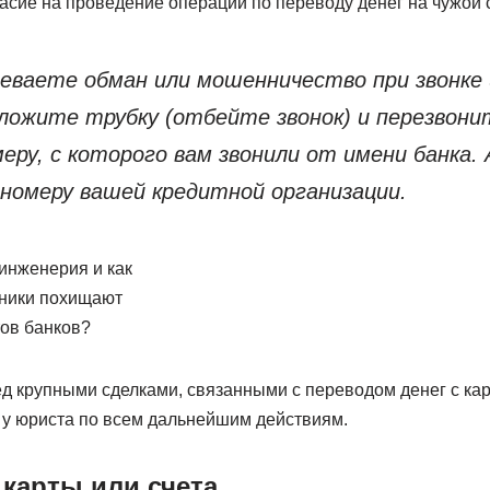
сие на проведение операции по переводу денег на чужой с
реваете обман или мошенничество при звонке 
ложите трубку (отбейте звонок) и перезвонит
еру, с которого вам звонили от имени банка. 
номеру вашей кредитной организации.
инженерия и как
пники похищают
тов банков?
д крупными сделками, связанными с переводом денег с кар
 у юриста по всем дальнейшим действиям.
 карты или счета