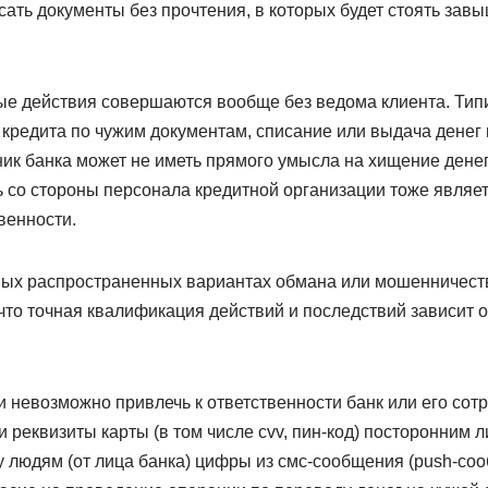
сать документы без прочтения, в которых будет стоять за
ые действия совершаются вообще без ведома клиента. Ти
кредита по чужим документам, списание или выдача денег 
ник банка может не иметь прямого умысла на хищение дене
ь со стороны персонала кредитной организации тоже являе
венности.
ых распространенных вариантах обмана или мошенничеств
то точная квалификация действий и последствий зависит о
 невозможно привлечь к ответственности банк или его сотр
реквизиты карты (в том числе cvv, пин-код) посторонним 
 людям (от лица банка) цифры из смс-сообщения (push-соо