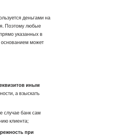
пользуется деньгами на
я. Поэтому любые
 прямо указанных в
м основанием может
реквизитов иным
ности, а взыскать
 случае банк сам
нию клиента;
брежность при