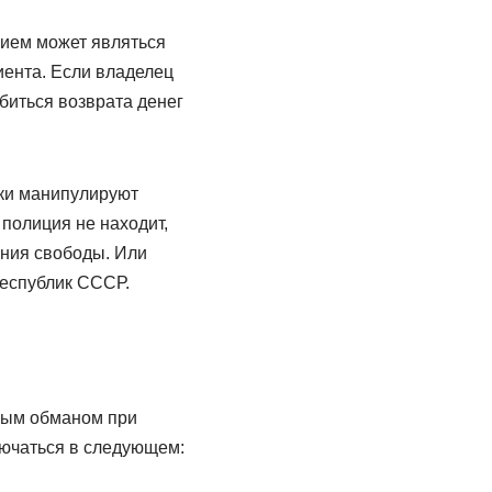
нием может являться
иента. Если владелец
биться возврата денег
ики манипулируют
 полиция не находит,
ния свободы. Или
еспублик СССР.
ным обманом при
лючаться в следующем: