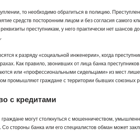
туплении, то необходимо обратиться в полицию. Преступле
ятие средств посторонним лицом и без согласия самого кл
реквизиты преступникам, у него практически нет шансов до
.
осятся к разряду «социальной инженерии», когда преступн
трахах. Как правило, звонивших от лица банка преступников
шаются или «профессиональными сидельцами» из мест лише
сом промышляют граждане с территории бывших союзных р
о с кредитами
 граждане могут столкнуться с мошенничеством, умышлен
 Со стороны банка или его специалистов обман может зак