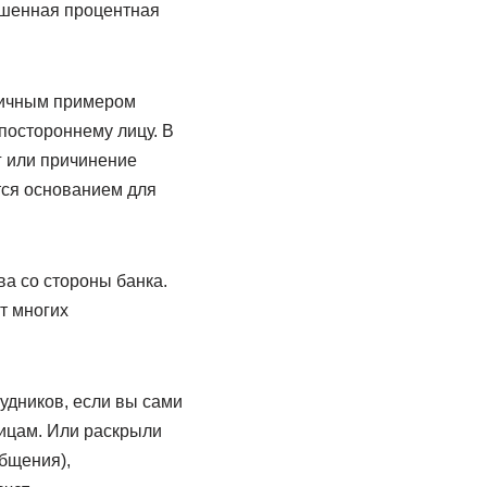
вышенная процентная
пичным примером
постороннему лицу. В
г или причинение
тся основанием для
а со стороны банка.
т многих
удников, если вы сами
лицам. Или раскрыли
бщения),