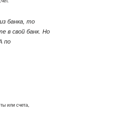
чет.
из банка, то
е в свой банк. Но
А по
ты или счета,