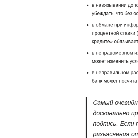
в навязывании допо
убеждать, что без о
в обмане при инфор
процентной ставки 
кредите» обязывает
в неправомерном из
может изменить усло
в неправильном рас
банк может посчита
Самый очевидн
досконально п
подпись. Если
разъяснения от