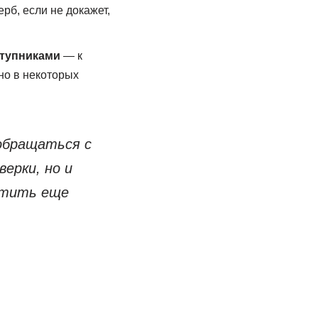
рб, если не докажет,
ступниками
— к
но в некоторых
 обращаться с
ерки, но и
атить еще