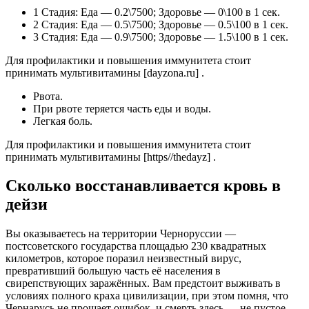
1 Стадия: Еда — 0.2\7500; Здоровье — 0\100 в 1 сек.
2 Стадия: Еда — 0.5\7500; Здоровье — 0.5\100 в 1 сек.
3 Стадия: Еда — 0.9\7500; Здоровье — 1.5\100 в 1 сек.
Для профилактики и повышения иммунитета стоит
принимать мультивитамины [dayzona.ru] .
Рвота.
При рвоте теряется часть еды и воды.
Легкая боль.
Для профилактики и повышения иммунитета стоит
принимать мультивитамины [https//thedayz] .
Сколько восстанавливается кровь в
дейзи
Вы оказываетесь на территории Черноруссии —
постсоветского государства площадью 230 квадратных
километров, которое поразил неизвестный вирус,
превративший большую часть её населения в
свирепствующих заражённых. Вам предстоит выживать в
условиях полного краха цивилизации, при этом помня, что
Чернарусь не прощает ошибок, и смерть здесь — не пустое