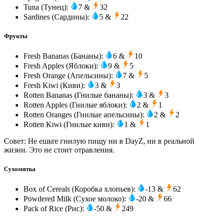
Tuna (Тунец):
7 &
32
Sardines (Сардины):
5 &
22
Фрукты
Fresh Bananas (Бананы):
6 &
10
Fresh Apples (Яблоки):
9 &
5
Fresh Orange (Апельсины):
7 &
5
Fresh Kiwi (Киви):
3 &
3
Rotten Bananas (Гнилые бананы):
3 &
3
Rotten Apples (Гнилые яблоки):
2 &
1
Rotten Oranges (Гнилые апельсины):
2 &
2
Rotten Kiwi (Гнилые киви):
1 &
1
Совет: Не ешьте гнилую пищу ни в DayZ, ни в реальной
жизни. Это не стоит отравления.
Сухомятка
Box of Cereals (Коробка хлопьев):
-13 &
62
Powdered Milk (Сухое молоко):
-20 &
66
Pack of Rice (Рис):
-50 &
249