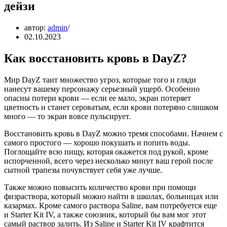
дейзи
автор:
admin
02.10.2023
Как восстановить кровь в DayZ?
Мир DayZ таит множество угроз, которые того и гляди
нанесут вашему персонажу серьезный ущерб. Особенно
опасны потери крови — если ее мало, экран потеряет
цветность и станет сероватым, если крови потеряно слишком
много — то экран вовсе пульсирует.
Восстановить кровь в DayZ можно тремя способами. Начнем с
самого простого — хорошо покушать и попить воды.
Поглощайте всю пищу, которая окажется под рукой, кроме
испорченной, всего через несколько минут ваш герой после
сытной трапезы почувствует себя уже лучше.
Также можно повысить количество крови при помощи
физраствора, который можно найти в школах, больницах или
казармах. Кроме самого раствора Saline, вам потребуется еще
и Starter Kit IV, а также союзник, который бы вам мог этот
самый раствор залить. Из Saline и Starter Kit IV крафтится