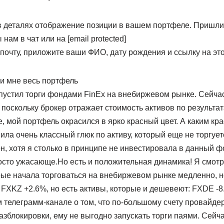
в деталях отображение позиции в вашем портфеле. Пришли
ам в чат или на [email protected]
 почту, приложите ваши ФИО, дату рождения и ссылку на это
и мне весь портфель
устил торги фондами FinEx на внебиржевом рынке. Сейчас
поскольку брокер отражает стоимость активов по результа
 мой портфель окрасился в ярко красный цвет. А каким кр
вила очень классный глюк по активу, который еще не торгует
, хотя я столько в принципе не инвестировала в данный фо
осто ужасающе.Но есть и положительная динамика! Я смотр
ые начала торговаться на внебиржевом рынке медленно, н
FXKZ +2.6%, но есть активы, которые и дешевеют: FXDE -8
м телеграмм-канале о том, что по-большому счету провайд
зблокировки, ему не выгодно запускать торги паями. Сейч