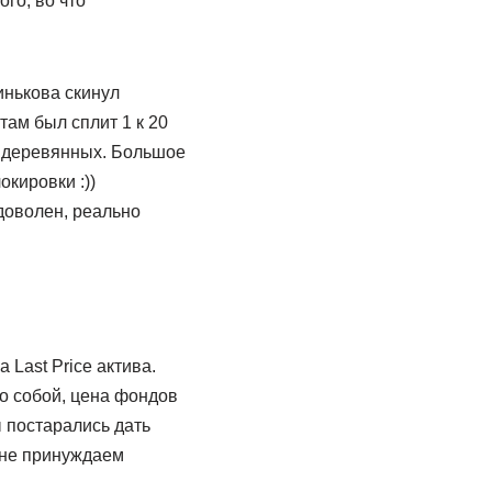
ого, во что
инькова скинул
там был сплит 1 к 20
ч деревянных. Большое
окировки :))
 доволен, реально
Last Price актива.
мо собой, цена фондов
 постарались дать
 не принуждаем