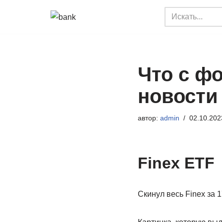
Перейти
к
содержимому
Что с ф
новости
автор:
admin
02.10.202
Finex ETF
Скинул весь Finex за 