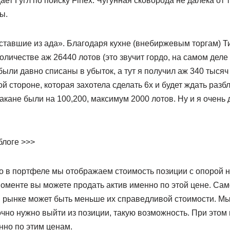
ет Гугл по поиску Finex. Чугунная сковорода не далека от т
ы.
ставшие из ада». Благодаря кухне (внебиржевым торгам) Т
оличестве аж 26440 лотов (это звучит гордо, на самом деле 
были давно списаны в убыток, а тут я получил аж 340 тыся
й стороне, которая захотела сделать 6x и будет ждать разбл
акане были на 100,200, максимум 2000 лотов. Ну и я очень
блоге >>>
о в портфеле мы отображаем стоимость позиции с опорой на 
 моменте вы можете продать актив именно по этой цене. Са
 рынке может быть меньше их справедливой стоимости. Мы
очно нужно выйти из позиции, такую возможность. При этом
нно по этим ценам.