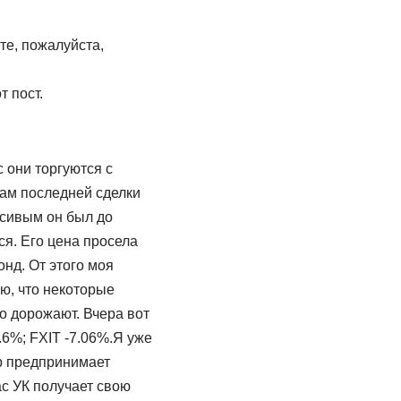
те, пожалуйста,
т пост.
 они торгуются с
там последней сделки
асивым он был до
ся. Его цена просела
нд. От этого моя
ю, что некоторые
о дорожают. Вчера вот
.6%; FXIT -7.06%.Я уже
ер предпринимает
ас УК получает свою