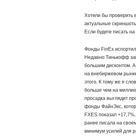
Хотели бы проверить 
актуальные скриншоты н
Если будете писать на
Фонды FinEx испортил
Недавно Тинькофф зап
большим дисконтом. А 
на внебиржевом рынке,
этого. К тому же я сло
больше чем на миллион
просадка выглядит пр
фонды ФайнЭкс, котор
FXES показал +17,7%, 
ранее писала на свое
минимум усилий для ра