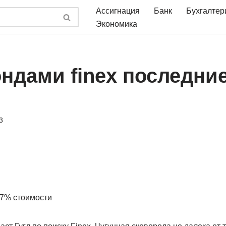
Ассигнация
Банк
Бухгалтер
Экономика
ондами finex последни
3
17% стоимости