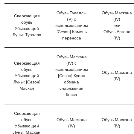
Обувь Туваллы
Обувь Маскана
Сверкающая
(V) с
(IV)
обувь
использованием
или
Убывающей
[Сезон] Камень
Обувь Аргона
Луны: Тувалла
переноса
(IV)
Обувь Маскана
Сверкающая
(IV) с
обувь
использованием
Обувь Маскана
Убывающей
[Сезон] Купон
(IV)
Луны: [Сезон]
обмена
Маскан
снаряжения
босса
Сверкающая
обувь
Обувь Маскана
Обувь Маскана
Убывающей
(IV)
(IV)
Луны: Маскан