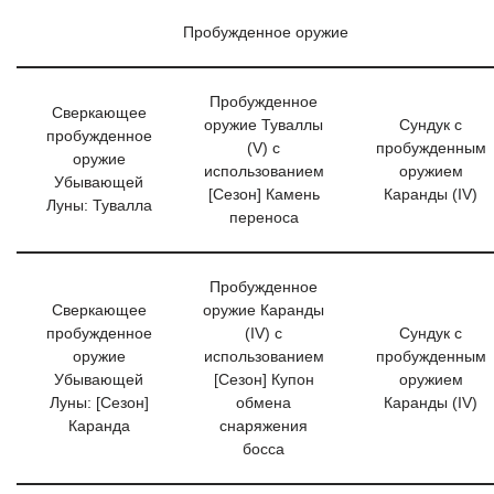
Пробужденное оружие
Пробужденное
Сверкающее
оружие Туваллы
Сундук с
пробужденное
(V) с
пробужденным
оружие
использованием
оружием
Убывающей
[Сезон] Камень
Каранды (IV)
Луны: Тувалла
переноса
Пробужденное
Сверкающее
оружие Каранды
пробужденное
(IV) с
Сундук с
оружие
использованием
пробужденным
Убывающей
[Сезон] Купон
оружием
Луны: [Сезон]
обмена
Каранды (IV)
Каранда
снаряжения
босса