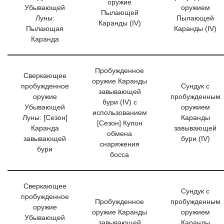
оружие
Убывающей
оружием
Пылающей
Луны:
Пылающей
Каранды (IV)
Пылающая
Каранды (IV)
Каранда
Пробужденное
Сверкающее
оружие Каранды
пробужденное
Сундук с
завывающей
оружие
пробужденным
бури (IV) с
Убывающей
оружием
использованием
Луны: [Сезон]
Каранды
[Сезон] Купон
Каранда
завывающей
обмена
завывающей
бури (IV)
снаряжения
бури
босса
Сверкающее
Сундук с
пробужденное
Пробужденное
пробужденным
оружие
оружие Каранды
оружием
Убывающей
завывающей
Каранды