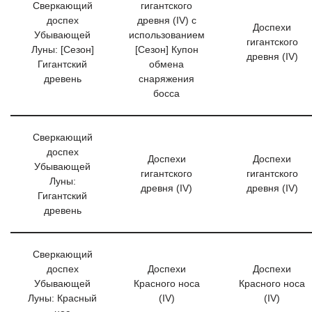
Сверкающий
гигантского
доспех
древня (IV) с
Доспехи
Убывающей
использованием
гигантского
Луны: [Сезон]
[Сезон] Купон
древня (IV)
Гигантский
обмена
древень
снаряжения
босса
Сверкающий
доспех
Доспехи
Доспехи
Убывающей
гигантского
гигантского
Луны:
древня (IV)
древня (IV)
Гигантский
древень
Сверкающий
доспех
Доспехи
Доспехи
Убывающей
Красного носа
Красного носа
Луны: Красный
(IV)
(IV)