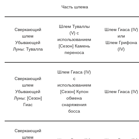
Часть шлема
Шлем Туваллы
Сверкающий
Шлем Гиаса (IV)
(V) с
шлем
или
использованием
Убывающей
Шлем Грифона
[Сезон] Камень
Луны: Тувалла
(IV)
переноса
Шлем Гиаса (IV)
Сверкающий
с
шлем
использованием
Убывающей
[Сезон] Купон
Шлем Гиаса (IV)
Луны: [Сезон]
обмена
Гиас
снаряжения
босса
Сверкающий
шлем