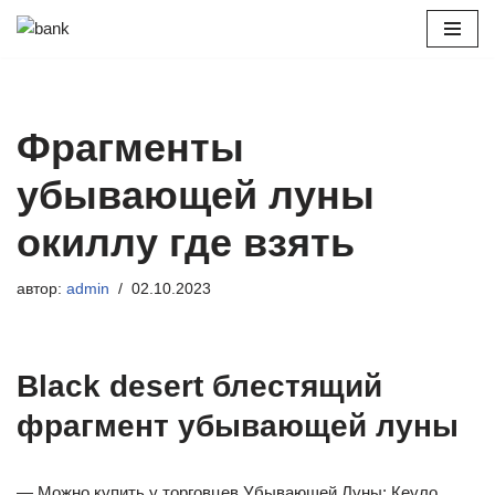
Перейти
к
содержимому
Фрагменты
убывающей луны
окиллу где взять
автор:
admin
02.10.2023
Black desert блестящий
фрагмент убывающей луны
— Можно купить у торговцев Убывающей Луны: Кеуло