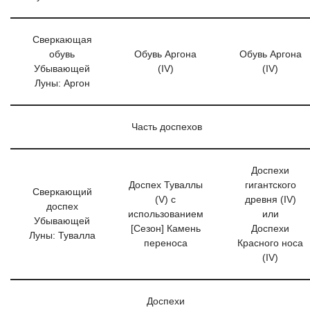
Сверкающая
обувь
Обувь Аргона
Обувь Аргона
Убывающей
(IV)
(IV)
Луны: Аргон
Часть доспехов
Доспехи
Доспех Туваллы
гигантского
Сверкающий
(V) с
древня (IV)
доспех
использованием
или
Убывающей
[Сезон] Камень
Доспехи
Луны: Тувалла
переноса
Красного носа
(IV)
Доспехи