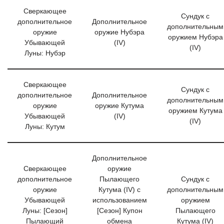
Сверкающее
Сундук с
дополнительное
Дополнительное
дополнительным
оружие
оружие Нубэра
оружием Нубэра
Убывающей
(IV)
(IV)
Луны: Нубэр
Сверкающее
Сундук с
дополнительное
Дополнительное
дополнительным
оружие
оружие Кутума
оружием Кутума
Убывающей
(IV)
(IV)
Луны: Кутум
Дополнительное
Сверкающее
оружие
дополнительное
Пылающего
Сундук с
оружие
Кутума (IV) с
дополнительным
Убывающей
использованием
оружием
Луны: [Сезон]
[Сезон] Купон
Пылающего
Пылающий
обмена
Кутума (IV)