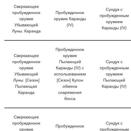
Сверкающее
Сундук с
пробужденное
Пробужденное
пробужденным
оружие
оружие Каранды
оружием
Убывающей
(IV)
Каранды (IV)
Луны: Каранда
Пробужденное
Сверкающее
оружие
пробужденное
Пылающей
Сундук с
оружие
Каранды (IV) с
пробужденным
Убывающей
использованием
оружием
Луны: [Сезон]
[Сезон] Купон
Пылающей
Пылающая
обмена
Каранды (IV)
Каранда
снаряжения
босса
Сверкающее
пробужденное
Сундук с
Пробужденное
оружие
пробужденным