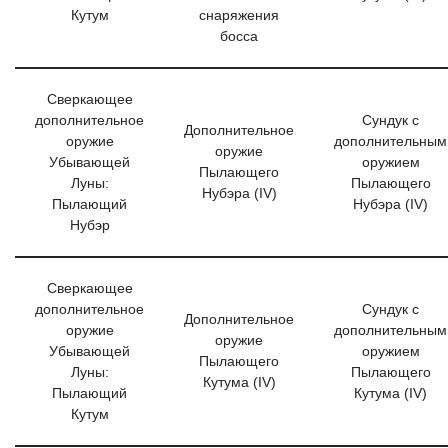
Кутум
снаряжения
босса
Сверкающее
дополнительное
Сундук с
Дополнительное
оружие
дополнительным
оружие
Убывающей
оружием
Пылающего
Луны:
Пылающего
Нубэра (IV)
Пылающий
Нубэра (IV)
Нубэр
Сверкающее
дополнительное
Сундук с
Дополнительное
оружие
дополнительным
оружие
Убывающей
оружием
Пылающего
Луны:
Пылающего
Кутума (IV)
Пылающий
Кутума (IV)
Кутум