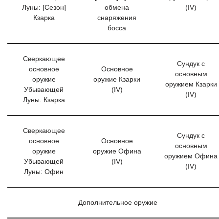
Луны: [Сезон]
обмена
(IV)
Кзарка
снаряжения
босса
Сверкающее
Сундук с
основное
Основное
основным
оружие
оружие Кзарки
оружием Кзарки
Убывающей
(IV)
(IV)
Луны: Кзарка
Сверкающее
Сундук с
основное
Основное
основным
оружие
оружие Офина
оружием Офина
Убывающей
(IV)
(IV)
Луны: Офин
Дополнительное оружие