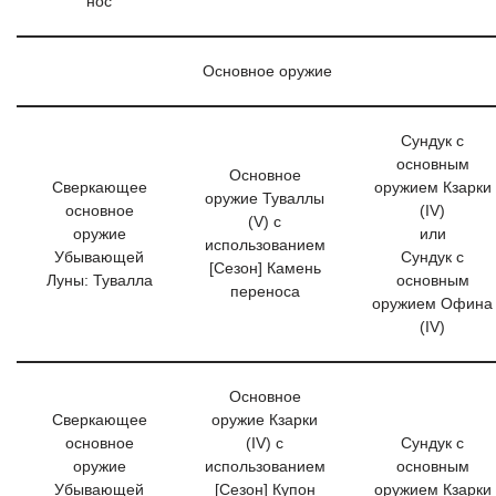
нос
Основное оружие
Сундук с
основным
Основное
Сверкающее
оружием Кзарки
оружие Туваллы
основное
(IV)
(V) с
оружие
или
использованием
Убывающей
Сундук с
[Сезон] Камень
Луны: Тувалла
основным
переноса
оружием Офина
(IV)
Основное
Сверкающее
оружие Кзарки
основное
(IV) с
Сундук с
оружие
использованием
основным
Убывающей
[Сезон] Купон
оружием Кзарки