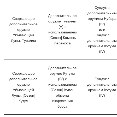
Сундук с
дополнительным
Дополнительное
Сверкающее
оружием Нубэра
оружие Туваллы
дополнительное
(IV)
(V) с
оружие
или
использованием
Убывающей
Сундук с
[Сезон] Камень
Луны: Тувалла
дополнительным
переноса
оружием Кутума
(IV)
Дополнительное
Сверкающее
оружие Кутума
дополнительное
(IV) с
Сундук с
оружие
использованием
дополнительным
Убывающей
[Сезон] Купон
оружием Кутума
Луны: [Сезон]
обмена
(IV)
Кутум
снаряжения
босса