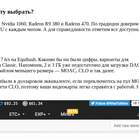
ету выбрать?
 Nvidia 1060, Radeon R9 380 и Radeon 470. По традиции доверим
U с каждым чипом. А для справедливости отметим все доступн
 17 h/s на Equihash. Какими бы ни были цифры, варианты для
 Classic. Напомним, 2 и 3 ГБ уже недостаточно для загрузки DA
файлом меньшего размера — MOAC, CLO и так далее.
ибыли в долларовом эквиваленте, если переключитесь на пул 
ети CLO, поэтому ваши видеокарты легко справятся с работой. 