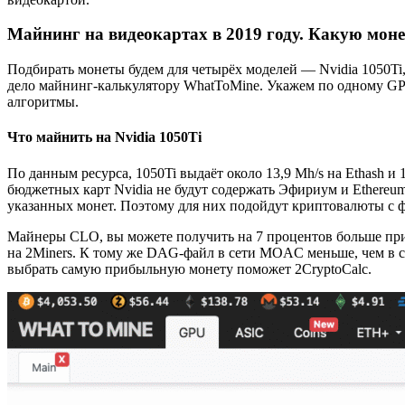
Майнинг на видеокартах в 2019 году. Какую мон
Подбирать монеты будем для четырёх моделей — Nvidia 1050Ti,
дело майнинг-калькулятору WhatToMine. Укажем по одному GP
алгоритмы.
Что майнить на Nvidia 1050Ti
По данным ресурса, 1050Ti выдаёт около 13,9 Mh/s на Ethash и
бюджетных карт Nvidia не будут содержать Эфириум и Ethereum
указанных монет. Поэтому для них подойдут криптовалюты с 
Майнеры CLO, вы можете получить на 7 процентов больше пр
на 2Miners. К тому же DAG-файл в сети MOAC меньше, чем в с
выбрать самую прибыльную монету поможет 2CryptoCalc.