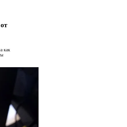
 от
а как
ты