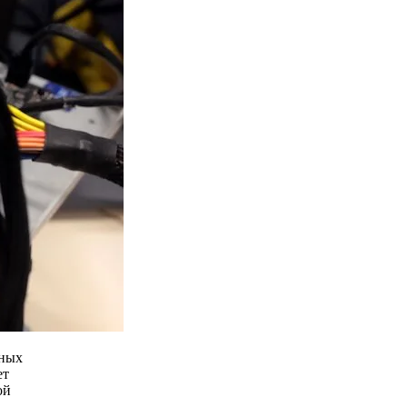
рных
ет
ой