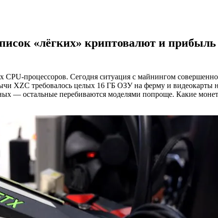
писок «лёгких» криптовалют и прибыль
х CPU-процессоров. Сегодня ситуация с майнингом совершенно
бычи XZC требовалось целых 16 ГБ ОЗУ на ферму и видеокарты н
нных — остальные перебиваются моделями попроще. Какие моне