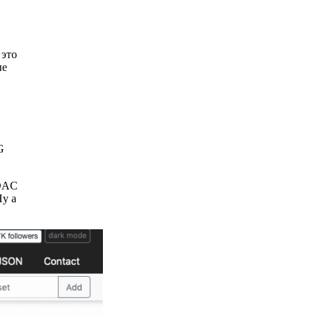
 это
ые
G
MOAC
Ну а