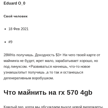
Eduard O_0
Свой человек
18 Фев 2021
#9
28Mh\s получишь. Доходность $3+ Ни чего твоей карте от
майнинга не будет, жрет мало, зарабатывает хорошо, но
под линуксом. +Развиваться начнешь, что-то новое
узнаешь\опыт получишь ,а то так и останешься
дегенеративным воробушком.
Что майнить на rx 570 4gb
Каждый раз, когда мы обсуждаем выход новой видеокарты,