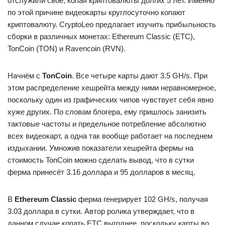
отслужили своё, копая криптовалюты долгих 5 лет. Именно
по этой причине видеокарты круглосуточно копают
криптовалюту. CryptoLeo предлагает изучить прибыльность
сборки в различных монетах: Ethereum Classic (ETC),
TonCoin (TON) и Ravencoin (RVN).
Начнём с
TonCoin
. Все четыре карты дают 3.5 GH/s. При
этом распределение хешрейта между ними неравномерное,
поскольку один из графических чипов чувствует себя явно
хуже других. По словам блогера, ему пришлось занизить
тактовые частоты и предельное потребление абсолютно
всех видеокарт, а одна так вообще работает на последнем
издыхании. Умножив показатели хешрейта фермы на
стоимость TonCoin можно сделать вывод, что в сутки
ферма принесёт 3.16 доллара и 95 долларов в месяц.
В
Ethereum Classic
ферма генерирует 102 GH/s, получая
3.03 доллара в сутки. Автор ролика утверждает, что в
данном случае копать ETC выгоднее, поскольку карты во