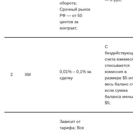
оборота;
Срочный рынок
РФ — от 50
центов за
контракт;
С
бездействующ
счета ежемес
списывается
0,01% – 0,1% за
комиссия в
2
XM
сделку
размере $5 и
весь баланс с
если сумма
баланса мен
$5;
Зависит от
тарифа: Все