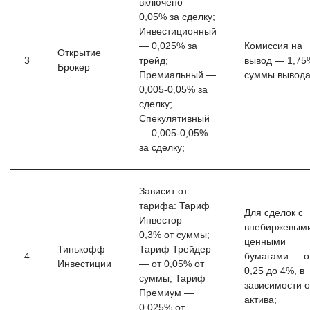
включено —
0,05% за сделку;
Инвестиционный
— 0,025% за
Комиссия на
Открытие
3
трейд;
вывод — 1,75
Брокер
Премиальный —
суммы вывода
0,005-0,05% за
сделку;
Спекулятивный
— 0,005-0,05%
за сделку;
Зависит от
тарифа: Тариф
Для сделок с
Инвестор —
внебиржевым
0,3% от суммы;
ценными
Тинькофф
Тариф Трейдер
4
бумагами — о
Инвестиции
— от 0,05% от
0,25 до 4%, в
суммы; Тариф
зависимости о
Премиум —
актива;
0,025% от