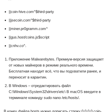
||coin-hive.com^$third-party
||jsecoin.com^$third-party
||miner.pr0gramm.com^
||gus.host/coins.js$script
||cnhv.co^.
Приложение Malwarebytes. Премиум-версия защищает
от новых майнеров в режиме реального времени.
Бесплатная находит всё, что вы подхватили ранее, и
переносит в карантин.
В Windows – отредактировать файл
C:\Windows\System32\drivers\etc\ В macOS введите в
терминале команду sudo nano /etc/hosts/.
В конец файла hosts нужно дописать строку 0.0.0.0 coin-