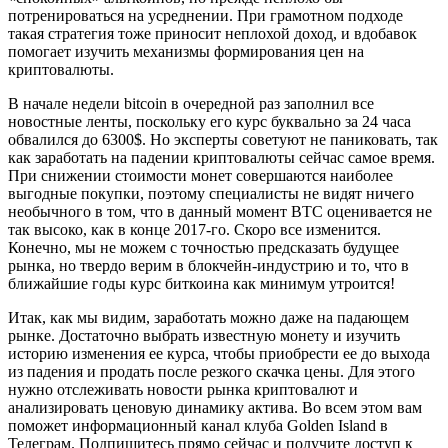
потренироваться на усреднении. При грамотном подходе
такая стратегия тоже приносит неплохой доход, и вдобавок
помогает изучить механизмы формирования цен на
криптовалюты.
В начале недели bitcoin в очередной раз заполнил все
новостные ленты, поскольку его курс буквально за 24 часа
обвалился до 6300$. Но эксперты советуют не паниковать, так
как заработать на падении криптовалюты сейчас самое время.
При снижении стоимости монет совершаются наиболее
выгодные покупки, поэтому специалисты не видят ничего
необычного в том, что в данный момент BTC оценивается не
так высоко, как в конце 2017-го. Скоро все изменится.
Конечно, мы не можем с точностью предсказать будущее
рынка, но твердо верим в блокчейн-индустрию и то, что в
ближайшие годы курс биткоина как минимум утроится!
Итак, как мы видим, заработать можно даже на падающем
рынке. Достаточно выбрать известную монету и изучить
историю изменения ее курса, чтобы приобрести ее до выхода
из падения и продать после резкого скачка цены. Для этого
нужно отслеживать новости рынка криптовалют и
анализировать ценовую динамику актива. Во всем этом вам
поможет информационный канал клуба Golden Island в
Телеграм. Подпишитесь прямо сейчас и получите доступ к