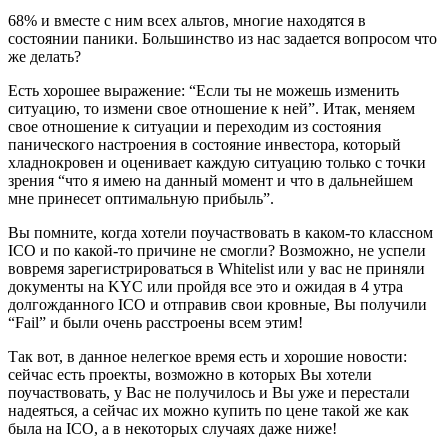
68% и вместе с ним всех альтов, многие находятся в
состоянии паники. Большинство из нас задается вопросом что
же делать?
Есть хорошее выражение: “Если ты не можешь изменить
ситуацию, то измени свое отношение к ней”. Итак, меняем
свое отношение к ситуации и переходим из состояния
панического настроения в состояние инвестора, который
хладнокровен и оценивает каждую ситуацию только с точки
зрения “что я имею на данный момент и что в дальнейшем
мне принесет оптимальную прибыль”.
Вы помните, когда хотели поучаствовать в каком-то классном
ICO и по какой-то причине не смогли? Возможно, не успели
вовремя зарегистрироваться в Whitelist или у вас не приняли
документы на KYC или пройдя все это и ожидая в 4 утра
долгожданного ICO и отправив свои кровные, Вы получили
“Fail” и были очень расстроены всем этим!
Так вот, в данное нелегкое время есть и хорошие новости:
сейчас есть проекты, возможно в которых Вы хотели
поучаствовать, у Вас не получилось и Вы уже и перестали
надеяться, а сейчас их можно купить по цене такой же как
была на ICO, а в некоторых случаях даже ниже!