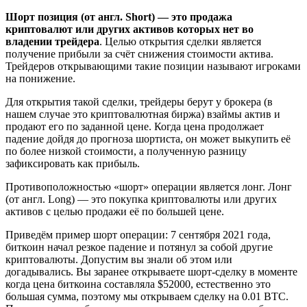
Шорт позиция (от англ. Short) — это продажа
криптовалют или других активов которых нет во
владении трейдера
. Целью открытия сделки является
получение прибыли за счёт снижения стоимости актива.
Трейдеров открывающими такие позиции называют игроками
на понижение.
Для открытия такой сделки, трейдеры берут у брокера (в
нашем случае это криптовалютная биржа) взаймы актив и
продают его по заданной цене. Когда цена продолжает
падение дойдя до прогноза шортиста, он может выкупить её
по более низкой стоимости, а полученную разницу
зафиксировать как прибыль.
Противоположностью «шорт» операции является лонг. Лонг
(от англ. Long) — это покупка криптовалюты или других
активов с целью продажи её по большей цене.
Приведём пример шорт операции: 7 сентября 2021 года,
биткоин начал резкое падение и потянул за собой другие
криптовалюты. Допустим вы знали об этом или
догадывались. Вы заранее открываете шорт-сделку в моменте
когда цена биткоина составляла $52000, естественно это
большая сумма, поэтому мы открываем сделку на 0.01 BTC.