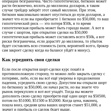
операции безгранична. Чисто гипотетически, биткоин может
расти бесконечно, вплоть до миллиона долларов, в таком
случае трейдер заберёт этот самый миллион. При этом,
биткоин максимально может опуститься до нуля долларов, а
значит что если вы приобретаете 1 биткоин по $50,000, то ваш
гипотетический риск — это потеря $50k, в то время
гипотетическая прибыль может быть гораздо выше. А вот в
случае с шортом, при открытии сделки на $50,000
гипотетическая прибыль может составлять всего $50k, а вот
риски безграничны, если дорастёт до миллиона, то убыток
будет составлять всю стоимость (хотя, вероятней всего, брокер
сам закроет сделку когда на балансе уйдёт в минус).
Как усреднять свои сделки
Если после открытия шорт-сделки курс пошёл в
противоположную сторону, то можно либо закрыть сделку с
потерями, либо, если вы всё ещё уверены в продолжении
падения, усреднить свою сделку. Допустим вы открыли шорт
по биткоину за $50,000, он начал расти, но вы знаете что
рынок перекуплен и вот-вот упадёт. Тогда вы можете
дополнить свою сделку приобретя ещё один шорт на $50500,
потом по $51000, $51500 и $52000. Когда цена, наконец,
пошла вниз, средняя цена ваших шортов станет $51,000, а
значит и прибыль со сделок будет выше.