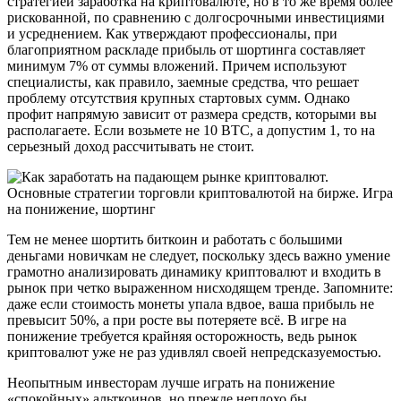
стратегией заработка на криптовалюте, но в то же время более
рискованной, по сравнению с долгосрочными инвестициями
и усреднением. Как утверждают профессионалы, при
благоприятном раскладе прибыль от шортинга составляет
минимум 7% от суммы вложений. Причем используют
специалисты, как правило, заемные средства, что решает
проблему отсутствия крупных стартовых сумм. Однако
профит напрямую зависит от размера средств, которыми вы
располагаете. Если возьмете не 10 BTC, а допустим 1, то на
серьезный доход рассчитывать не стоит.
Тем не менее шортить биткоин и работать с большими
деньгами новичкам не следует, поскольку здесь важно умение
грамотно анализировать динамику криптовалют и входить в
рынок при четко выраженном нисходящем тренде. Запомните:
даже если стоимость монеты упала вдвое, ваша прибыль не
превысит 50%, а при росте вы потеряете всё. В игре на
понижение требуется крайняя осторожность, ведь рынок
криптовалют уже не раз удивлял своей непредсказуемостью.
Неопытным инвесторам лучше играть на понижение
«спокойных» альткоинов, но прежде неплохо бы