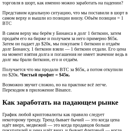
торговля в шорт, как именно можно заработать на падении?
Представим идеальную ситуацию, что мы поставили в шорт в
самом верху и вышли из позиции внизу. Объём позиции = 1
BTC
В самом верху мы берём у Бинанса в долг 1 биткоин, затем
продаём его на бирже и получаем за него примерно $65к.
Затем он падает до $20к, мы покупаем 1 биткоин и отдаём
долг Бинансу, 1 биткоин взяли — 1 биткоин отдали. Его цена
на момент взятия долга и погашения не имеет значение ведь в
долг мы брали биткоин, его и отдаём.
Получается что мы продали BTC за $65к, а потом откупили
по $20к.
Чистый профит = $45к.
Возможно звучит сложно, но на практике всё легче.
Переходим в приложение Binance.
Как заработать на падающем рынке
График любой криптовалюты как правило следует
некоторому тренду. Тренд бывает бычий — это когда цена
идёт вверх, медвежий — это когда продавцов больше
покупателей и цена идёт вниз, и бывает флетовый — когда