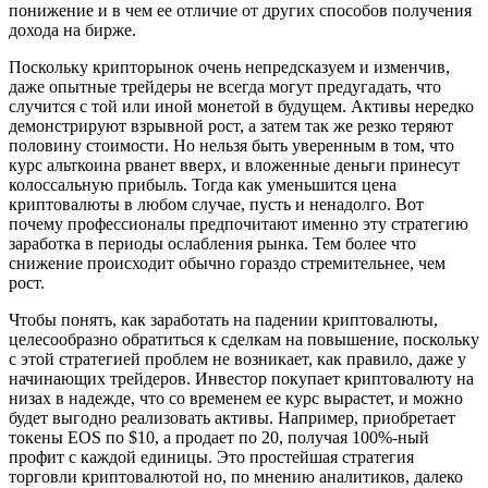
понижение и в чем ее отличие от других способов получения
дохода на бирже.
Поскольку крипторынок очень непредсказуем и изменчив,
даже опытные трейдеры не всегда могут предугадать, что
случится с той или иной монетой в будущем. Активы нередко
демонстрируют взрывной рост, а затем так же резко теряют
половину стоимости. Но нельзя быть уверенным в том, что
курс альткоина рванет вверх, и вложенные деньги принесут
колоссальную прибыль. Тогда как уменьшится цена
криптовалюты в любом случае, пусть и ненадолго. Вот
почему профессионалы предпочитают именно эту стратегию
заработка в периоды ослабления рынка. Тем более что
снижение происходит обычно гораздо стремительнее, чем
рост.
Чтобы понять, как заработать на падении криптовалюты,
целесообразно обратиться к сделкам на повышение, поскольку
с этой стратегией проблем не возникает, как правило, даже у
начинающих трейдеров. Инвестор покупает криптовалюту на
низах в надежде, что со временем ее курс вырастет, и можно
будет выгодно реализовать активы. Например, приобретает
токены EOS по $10, а продает по 20, получая 100%-ный
профит с каждой единицы. Это простейшая стратегия
торговли криптовалютой но, по мнению аналитиков, далеко