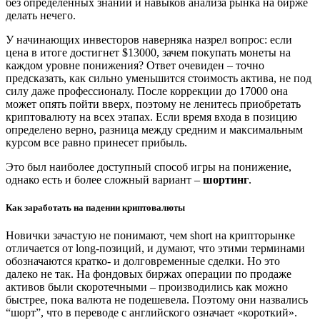
без определенных знаний и навыков анализа рынка на бирже
делать нечего.
У начинающих инвесторов наверняка назрел вопрос: если
цена в итоге достигнет $13000, зачем покупать монеты на
каждом уровне понижения? Ответ очевиден – точно
предсказать, как сильно уменьшится стоимость актива, не под
силу даже профессионалу. После коррекции до 17000 она
может опять пойти вверх, поэтому не ленитесь приобретать
криптовалюту на всех этапах. Если время входа в позицию
определено верно, разница между средним и максимальным
курсом все равно принесет прибыль.
Это был наиболее доступный способ игры на понижение,
однако есть и более сложный вариант –
шортинг
.
Как заработать на падении криптовалюты
Новички зачастую не понимают, чем short на крипторынке
отличается от long-позиций, и думают, что этими терминами
обозначаются кратко- и долговременные сделки. Но это
далеко не так. На фондовых биржах операции по продаже
активов были скоротечными – производились как можно
быстрее, пока валюта не подешевела. Поэтому они назвались
“шорт”, что в переводе с английского означает «короткий».