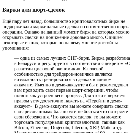
Биржи для шорт-сделок
Ещё пару лет назад, большинство криптовалютных бирж не
поддерживали маржинальные сделки и соответственно шорт-
операции. Однако на данный момент бирж на которых можно
открывать сделки на понижение довольно много. Опишем
некоторые из них, которые по нашему мнение достойны
упоминания:
— одна из самых лучших СНГ-бирж. Биржа разработана
в Беларуси и регулируется в соответствии с декретом «О
развитии цифровой экономики». Ключевой
особенностью для трейдеров-новичков является
возможность тренироваться в сделках в «демо»
аккаунте. Именно в демо-аккаунте я бы и рекомендовал
вам проводить свои первые шорт-операции, чтобы
понять как устроен весь процесс. Для этого в верхнем
правом углу достаточно нажать на «Перейти в демо-
аккаунт». В демо-аккаунте вы можете совершать сделки
с «нарисованным» балансом и не бояться что потеряете
свои сбережения. Что касается сделок, то вы можете
торговать популярными криптовалютами, такими как
Bitcoin, Ethereum, Dogecoin, Litecoin, XRP, Matic и тд.
Максимальное плечо может составлять х100. — одна из