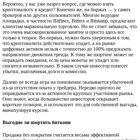
Вероятно, у вас уже назрел вопрос, где можно взять
криптовалюту в кредит? Конечно же, на биржах — у самих
брокеров или других пользователей. Многие ведущие
площадки, в частности Bitfinex, Bittrex и Bitstamp, предлагают
клиентам маржинальную торговлю. Но не стоит забывать, что
это очень высокорискованное занятие и просто здесь все
только в теории. Во-первых, нужно быть уверенным в том,
что криптовалюта действительно упадет, а на рынке
цифровых активов нельзя с точностью до 100% предсказать
направление движения тренда. К тому же шортинг может не
оправдать ожидания, если цена монеты не упадет или
снизится незначительно. В таком случае инвестор понесет
убытки, выплачивая долги и комиссии.
Далеко не всегда игра на понижение оказывается убыточной
из-за отсутствия опыта у трейдера. Нередко прогноз не
оправдывается из-за активности крупных участников рынка.
Они знают, когда большинство инвесторов открывает
короткие позиции, и используют это для собственной выгоды,
манипулируя курсом.
Выгодно ли шортить биткоин
Продажа без покрытия считается весьма эффективной