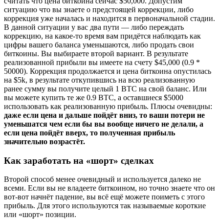
считать что цена биткоина сейчас $50,000. Допустим
ситуацию что вы знаете о предстоящей коррекции, либо
коррекция уже началась и находится в первоначальной стадии.
В данной ситуации у вас два пути — либо переждать
коррекцию, на какое-то время вам придётся наблюдать как
цифры вашего баланса уменьшаются, либо продать свои
биткоины. Вы выбираете второй вариант. В результате
реализованной прибыли вы имеете на счету $45,000 (0.9 *
50000). Коррекция продолжается и цена биткоина опустилась
на $5k, в результате откупившись на всю реализованную
ранее сумму вы получите целый 1 BTC на свой баланс. Или
вы можете купить те же 0.9 BTC, а оставшиеся $5000
использовать как реализованную прибыль. Плюсы очевидны:
даже если цена и дальше пойдёт вниз, то ваши потери не
уменьшатся чем если бы вы вообще ничего не делали, а
если цена пойдёт вверх, то полученная прибыль
значительно возрастёт.
Как заработать на «шорт» сделках
Второй способ менее очевидный и используется далеко не
всеми. Если вы не владеете биткоином, но точно знаете что он
вот-вот начнёт падение, вы всё ещё можете поиметь с этого
прибыль. Для этого используются так называемые короткие
или «шорт» позиции.