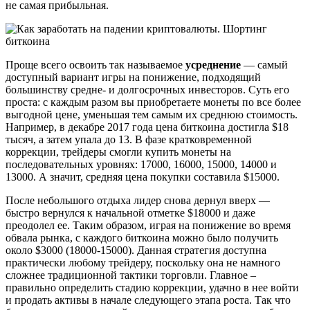
не самая прибыльная.
Проще всего освоить так называемое
усреднение
— самый
доступный вариант игры на понижение, подходящий
большинству средне- и долгосрочных инвесторов. Суть его
проста: с каждым разом вы приобретаете монеты по все более
выгодной цене, уменьшая тем самым их среднюю стоимость.
Например, в декабре 2017 года цена биткоина достигла $18
тысяч, а затем упала до 13. В фазе кратковременной
коррекции, трейдеры смогли купить монеты на
последовательных уровнях: 17000, 16000, 15000, 14000 и
13000. А значит, средняя цена покупки составила $15000.
После небольшого отдыха лидер снова дернул вверх —
быстро вернулся к начальной отметке $18000 и даже
преодолел ее. Таким образом, играя на понижение во время
обвала рынка, с каждого биткоина можно было получить
около $3000 (18000-15000). Данная стратегия доступна
практически любому трейдеру, поскольку она не намного
сложнее традиционной тактики торговли. Главное –
правильно определить стадию коррекции, удачно в нее войти
и продать активы в начале следующего этапа роста. Так что