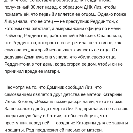
полученный 30 лет назад, с образцом ДНК Лиз, чтобы
показать ей, что первый является ее отцом.. Однако позже
Лиз узнала, что ее отец — не преступник Реддингтон, с
которым она работает, а американский офицер по имени
Рэймонд Реддингтон, работавший в Москве. Она поняла,
что Реддингтон, которого она встретила, не что иное, как
самозванец, который использует личность ее отца. От
дедушки Доминика она узнала, что убила своего отца
Реддингтона в тот день, когда сгорел ее дом, чтобы он не
причинил вреда ее матери.
Несмотря на то, что Доминик сообщил Лиз, что
самозванцем является друг детства ее матери Катарины
Илья. Козлов, «Рыжая» позже раскрыла ей, что это ложь.
За несколько дней до смерти Лиз Рэд пригласил ее на свою
оперативную базу в Латвии, чтобы сообщить, что
преступник перед ней — создание Катарины для ее защиты
и защиты. Рэд предложил ей письмо от матери,