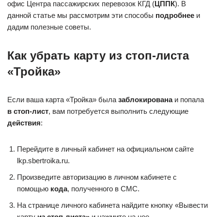
офис Центра пассажирских перевозок КГД (
ЦППК
). В
данной статье мы рассмотрим эти способы
подробнее
и
дадим полезные советы.
Как убрать карту из стоп-листа
«Тройка»
Если ваша карта «Тройка» была
заблокирована
и попала
в стоп-лист
, вам потребуется выполнить следующие
действия
:
Перейдите в личный кабинет на официальном сайте
lkp.sbertroika.ru.
Произведите авторизацию в личном кабинете с
помощью
кода
, полученного в СМС.
На странице личного кабинета найдите кнопку «Вывести
карту
из стоп-листа»
и нажмите на нее.