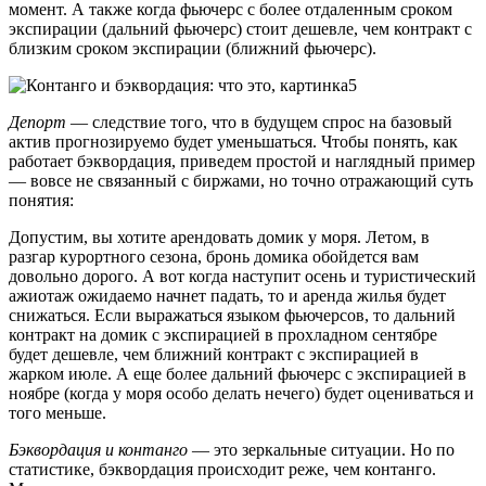
момент. А также когда фьючерс с более отдаленным сроком
экспирации (дальний фьючерс) стоит дешевле, чем контракт с
близким сроком экспирации (ближний фьючерс).
Депорт
— следствие того, что в будущем спрос на базовый
актив прогнозируемо будет уменьшаться. Чтобы понять, как
работает бэквордация, приведем простой и наглядный пример
— вовсе не связанный с биржами, но точно отражающий суть
понятия:
Допустим, вы хотите арендовать домик у моря. Летом, в
разгар курортного сезона, бронь домика обойдется вам
довольно дорого. А вот когда наступит осень и туристический
ажиотаж ожидаемо начнет падать, то и аренда жилья будет
снижаться. Если выражаться языком фьючерсов, то дальний
контракт на домик с экспирацией в прохладном сентябре
будет дешевле, чем ближний контракт с экспирацией в
жарком июле. А еще более дальний фьючерс с экспирацией в
ноябре (когда у моря особо делать нечего) будет оцениваться и
того меньше.
Бэквордация и контанго
— это зеркальные ситуации. Но по
статистике, бэквордация происходит реже, чем контанго.