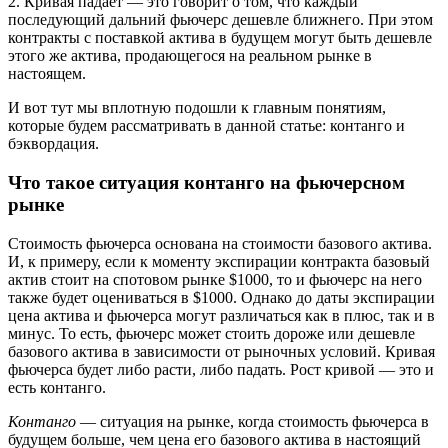
2. Кривая падает — это говорит о том, что каждый
последующий дальний фьючерс дешевле ближнего. При этом
контракты с поставкой актива в будущем могут быть дешевле
этого же актива, продающегося на реальном рынке в
настоящем.
И вот тут мы вплотную подошли к главным понятиям,
которые будем рассматривать в данной статье: контанго и
бэквордация.
Что такое ситуация контанго на фьючерсном
рынке
Стоимость фьючерса основана на стоимости базового актива.
И, к примеру, если к моменту экспирации контракта базовый
актив стоит на спотовом рынке $1000, то и фьючерс на него
также будет оцениваться в $1000. Однако до даты экспирации
цена актива и фьючерса могут различаться как в плюс, так и в
минус. То есть, фьючерс может стоить дороже или дешевле
базового актива в зависимости от рыночных условий. Кривая
фьючерса будет либо расти, либо падать. Рост кривой — это и
есть контанго.
Контанго
— ситуация на рынке, когда стоимость фьючерса в
будущем больше, чем цена его базового актива в настоящий