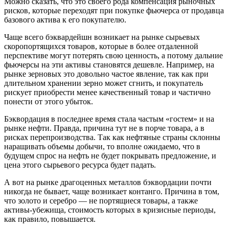
Можно сказать, что это своего рода компенсация рыночных
рисков, которые переходят при покупке фьючерса от продавца
базового актива к его покупателю.
Чаще всего бэквардейшн возникает на рынке сырьевых
скоропортящихся товаров, которые в более отдаленной
перспективе могут потерять свою ценность, а потому дальние
фьючерсы на эти активы становятся дешевле. Например, на
рынке зерновых это довольно частое явление, так как при
длительном хранении зерно может сгнить, и покупатель
рискует приобрести менее качественный товар и частично
понести от этого убыток.
Бэквордация в последнее время стала частым «гостем» и на
рынке нефти. Правда, причина тут не в порче товара, а в
рисках перепроизводства. Так как нефтяные страны склонны
наращивать объемы добычи, то вполне ожидаемо, что в
будущем спрос на нефть не будет покрывать предложение, и
цена этого сырьевого ресурса будет падать.
А вот на рынке драгоценных металлов бэквордации почти
никогда не бывает, чаще возникает контанго. Причина в том,
что золото и серебро — не портящиеся товары, а также
активы-убежища, стоимость которых в кризисные периоды,
как правило, повышается.