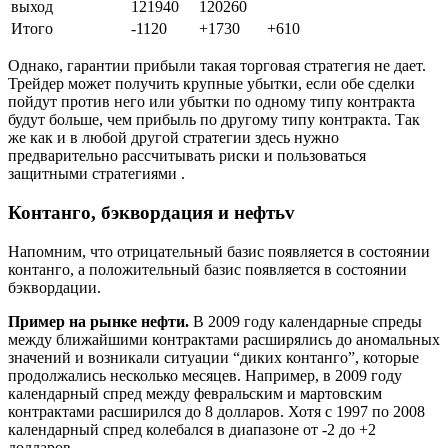
выход
121940
120260
Итого
-1120
+1730
+610
Однако, гарантии прибыли такая торговая стратегия не дает.
Трейдер может получить крупные убытки, если обе сделки
пойдут против него или убытки по одному типу контракта
будут больше, чем прибыль по другому типу контракта. Так
же как и в любой другой стратегии здесь нужно
предварительно рассчитывать риски и пользоваться
защитными стратегиями .
Контанго, бэквордация и нефтьv
Напомним, что отрицательный базис появляется в состоянии
контанго, а положительный базис появляется в состоянии
бэквордации.
Пример на рынке нефти.
В 2009 году календарные спреды
между ближайшими контрактами расширялись до аномальных
значений и возникали ситуации “диких контанго”, которые
продолжались несколько месяцев. Например, в 2009 году
календарный спред между февральским и мартовским
контрактами расширился до 8 долларов. Хотя с 1997 по 2008
календарный спред колебался в диапазоне от -2 до +2
долларов.