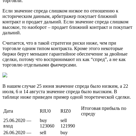
торговли.
Если значение спреда слишком низкое по отношению к
историческим данным, арбитражер покупает ближний
контракт и продает дальний. Если значение спреда слишком
высокое, то наоборот – продает ближний контракт и покупает
дальний.
Считается, что в такой стратегии риски ниже, чем при
торговле одним типом контракта. Кроме этого некоторые
биржи берут меньшее гарантийное обеспечение за двойные
сделки, потому что воспринимают их как “спред”, а не как
торговлю отдельными фьючерсами.
В нашем случае 25 июня значение спреда было низким, а 22
июля, 6 и 14 августа значение спреда было высоким. В
таблице ниже приведен пример одной теоретической сделки.
Итоговая прибыль по
Дата
RIU0
RIZ0
спреду
25.06.2020 —
buy
sell
вход
123060
121990
26.06.2020 —
sell
buy