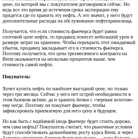
цене, по которой мы с покупателем договоримся сейчас. Но
ведь все это время до истечения срока экспирации ему
придется где-то хранить эту нефть. А это значит, у него будут
дополнительные расходы на обслуживание нефтехранилища.
Получается, что если стоимость фьючерса будет равна
спотовой цене нефти, то продавец понесет небольшой урон в
размере затрат на хранение. Чтобы перекрыть этот ожидаемый
убыток, продавец закладывает его в стоимость фьючерса.
Поэтому получается, что цена трехмесячного контракта на
Brent оказывается на несколько процентов выше, чем
стоимость самой нефти.
Покупатель:
Хочет купить нефть по наиболее выгодной цене, но только
через три месяца. Сейчас у него нет острой необходимости в
этом базовом активе, да и хранить бочки с «черным золотом»
ему негде. Поэтому он покупает фьючерс, чтобы
зафиксировать приемлемую для него цену в будущем.
Но как быть с надбавкой (ведь фьючерс будет стоить дороже,
чем сама нефть)? Покупатель считает, что рыночные условия
будут способствовать дальнейшему росту курса Brent, и через
3 месяца стоимость барреля будет еще выше — даже больше,