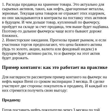
1. Расходы продавца на хранение товара. Это актуально для
сырьевых активов, таких, как нефть, драгоценные металлы,
зерновые. Текущая цена товаров не отражает этих издержек,
но они закладываются в контракты на поставку этих активов
в будущем. И чем дольше товар, купленный по фьючерсу,
пробудет на складе за счет продавца, тем выше будет надбавка.
Поэтому-то дальние фьючерсы чаще всего бывают дороже
ближних.
2. Инвесторские ожидания. Прогнозы правят рынком, и если
участники торгов предполагают, что цена базового актива
(будь то золото, акции, валюта или фондовый индекс) в
будущем будет активно расти, то и фьючерс на этот актив
будет дорожать.
Пример контанго: как это работает на практике
Для наглядности рассмотрим пример контанго на фьючерс на
нефть марки Brent со сроком экспирации 3 месяца. В сделке
участвуют две стороны: покупатель и продавец. И каждый из
них стремится получить свою выгоду:
Продавец:
Готов поставить нефть покупателю через 3 месяца по той