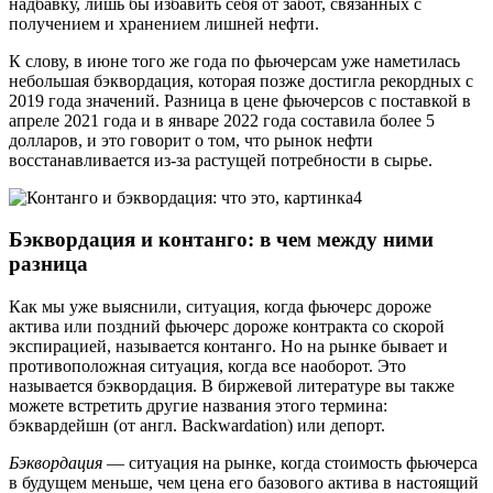
надбавку, лишь бы избавить себя от забот, связанных с
получением и хранением лишней нефти.
К слову, в июне того же года по фьючерсам уже наметилась
небольшая бэквордация, которая позже достигла рекордных с
2019 года значений. Разница в цене фьючерсов с поставкой в
апреле 2021 года и в январе 2022 года составила более 5
долларов, и это говорит о том, что рынок нефти
восстанавливается из-за растущей потребности в сырье.
Бэквордация и контанго: в чем между ними
разница
Как мы уже выяснили, ситуация, когда фьючерс дороже
актива или поздний фьючерс дороже контракта со скорой
экспирацией, называется контанго. Но на рынке бывает и
противоположная ситуация, когда все наоборот. Это
называется бэквордация. В биржевой литературе вы также
можете встретить другие названия этого термина:
бэквардейшн (от англ. Backwardation) или депорт.
Бэквордация
— ситуация на рынке, когда стоимость фьючерса
в будущем меньше, чем цена его базового актива в настоящий