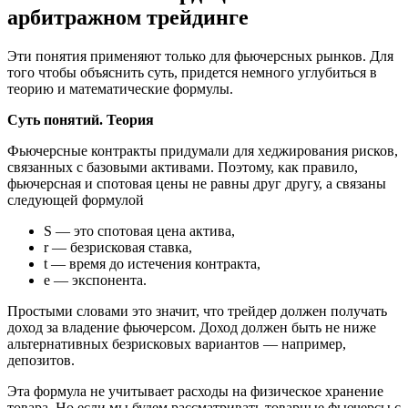
арбитражном трейдинге
Эти понятия применяют только для фьючерсных рынков. Для
того чтобы объяснить суть, придется немного углубиться в
теорию и математические формулы.
Суть понятий. Теория
Фьючерсные контракты придумали для хеджирования рисков,
связанных с базовыми активами. Поэтому, как правило,
фьючерсная и спотовая цены не равны друг другу, а связаны
следующей формулой
S — это спотовая цена актива,
r — безрисковая ставка,
t — время до истечения контракта,
e — экспонента.
Простыми словами это значит, что трейдер должен получать
доход за владение фьючерсом. Доход должен быть не ниже
альтернативных безрисковых вариантов — например,
депозитов.
Эта формула не учитывает расходы на физическое хранение
товара. Но если мы будем рассматривать товарные фьючерсы с