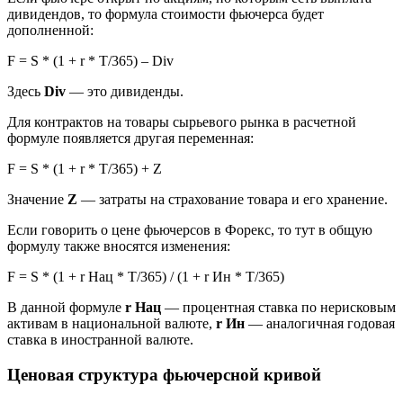
дивидендов, то формула стоимости фьючерса будет
дополненной:
F = S * (1 + r * T/365) – Div
Здесь
Div
— это дивиденды.
Для контрактов на товары сырьевого рынка в расчетной
формуле появляется другая переменная:
F = S * (1 + r * T/365) + Z
Значение
Z
— затраты на страхование товара и его хранение.
Если говорить о цене фьючерсов в Форекс, то тут в общую
формулу также вносятся изменения:
F = S * (1 + r Нац * T/365) / (1 + r Ин * T/365)
В данной формуле
r Нац
— процентная ставка по нерисковым
активам в национальной валюте,
r Ин
— аналогичная годовая
ставка в иностранной валюте.
Ценовая структура фьючерсной кривой