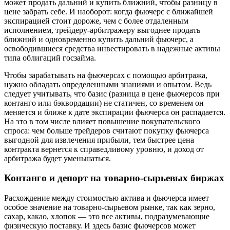
может продать дальний и купить ближний, чтобы разницу в
цене забрать себе. И наоборот: когда фьючерс с ближайшей
экспирацией стоит дороже, чем с более отдаленным
исполнением, трейдеру-арбитражеру выгоднее продать
ближний и одновременно купить дальний фьючерс, а
освободившиеся средства инвестировать в надежные активы
типа облигаций госзайма.
Чтобы зарабатывать на фьючерсах с помощью арбитража,
нужно обладать определенными знаниями и опытом. Ведь
следует учитывать, что базис (разница в цене фьючерсов при
контанго или бэквордации) не статичен, со временем он
меняется и ближе к дате экспирации фьючерса он распадается.
На это в том числе влияет повышение покупательского
спроса: чем больше трейдеров считают покупку фьючерса
выгодной для извлечения прибыли, тем быстрее цена
контракта вернется к справедливому уровню, и доход от
арбитража будет уменьшаться.
Контанго и депорт на товарно-сырьевых биржах
Расхождение между стоимостью актива и фьючерса имеет
особое значение на товарно-сырьевом рынке, так как зерно,
сахар, какао, хлопок — это все активы, подразумевающие
физическую поставку. И здесь базис фьючерсов может