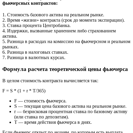
фьючерсных контрактов:
1. Стоимость базового актива на реальном рынке.
2. Время «жизни» контракта (срок до момента экспирации).
3. Ставка процента Центробанка.
4. Издержки, вызванные хранением либо страхованием
актива.
5. Разница в расходах на комиссию на фьючерсном и реальном
рынках.
6. Разница в налоговых ставках.
7. Разница в валютных курсах.
Формула расчета теоретической цены фьючерса
В целом стоимость контракта вычисляется так:
F = S * (1 + r * T/365)
F — стоимость фьючерса.
S — текущая цена базового актива на реальном рынке.
r — безрисковая процентная ставка по базовому активу
(или ставка по депозитам).
T — время действия фьючерса в днях.
Если фьючерс открыт по акциям, по которым есть выплата