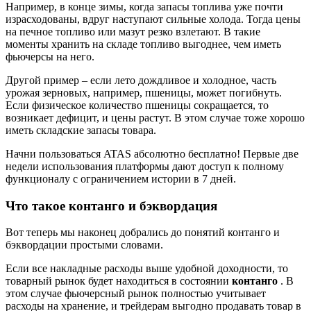
Например, в конце зимы, когда запасы топлива уже почти
израсходованы, вдруг наступают сильные холода. Тогда цены
на печное топливо или мазут резко взлетают. В такие
моменты хранить на складе топливо выгоднее, чем иметь
фьючерсы на него.
Другой пример – если лето дождливое и холодное, часть
урожая зерновых, например, пшеницы, может погибнуть.
Если физическое количество пшеницы сокращается, то
возникает дефицит, и цены растут. В этом случае тоже хорошо
иметь складские запасы товара.
Начни пользоваться ATAS абсолютно бесплатно! Первые две
недели использования платформы дают доступ к полному
функционалу с ограничением истории в 7 дней.
Что такое контанго и бэквордация
Вот теперь мы наконец добрались до понятий контанго и
бэквордации простыми словами.
Если все накладные расходы выше удобной доходности, то
товарный рынок будет находиться в состоянии
контанго
. В
этом случае фьючерсный рынок полностью учитывает
расходы на хранение, и трейдерам выгодно продавать товар в