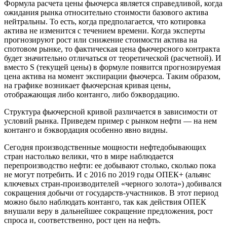
Формула расчета цены фьючерса является справедливой, когда
ожидания рынка относительно стоимости базового актива
нейтральны. То есть, когда предполагается, что котировка
актива не изменится с течением времени. Когда эксперты
прогнозируют рост или снижение стоимости актива на
спотовом рынке, то фактическая цена фьючерсного контракта
будет значительно отличаться от теоретической (расчетной). И
вместо S (текущей цены) в формуле появится прогнозируемая
цена актива на момент экспирации фьючерса. Таким образом,
на графике возникает фьючерсная кривая цены,
отображающая либо контанго, либо бэквордацию.
Структура фьючерсной кривой различается в зависимости от
условий рынка. Приведем пример с рынком нефти — на нем
контанго и бэквордация особенно явно видны.
Сегодня производственные мощности нефтедобывающих
стран настолько велики, что в мире наблюдается
перепроизводство нефти: ее добывают столько, сколько пока
не могут потребить. И с 2016 по 2019 годы ОПЕК+ (альянс
ключевых стран-производителей «черного золота») добивался
сокращения добычи от государств-участников. В этот период
можно было наблюдать контанго, так как действия ОПЕК
внушали веру в дальнейшее сокращение предложения, рост
спроса и, соответственно, рост цен на нефть.