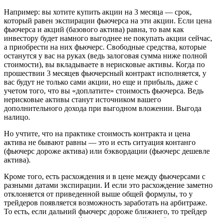
Например: вы хотите купить акции на 3 месяца — срок,
который равен экспирации фьючерса на эти акции. Если цена
фьючерса и акций (базового актива) равна, то вам как
инвестору будет намного выгоднее не покупать акции сейчас,
а приобрести на них фьючерс. Свободные средства, которые
останутся у вас на руках (ведь залоговая сумма ниже полной
стоимости), вы вкладываете в нерисковые активы. Когда по
прошествии 3 месяцев фьючерсный контракт исполняется, у
вас будут не только сами акции, но еще и прибыль, даже с
учетом того, что вы «доплатите» стоимость фьючерса. Ведь
нерисковые активы станут источником вашего
дополнительного дохода при выгодном вложении. Выгода
налицо.
Но учтите, что на практике стоимость контракта и цена
актива не бывают равны — это и есть ситуация контанго
(фьючерс дороже актива) или бэквордации (фьючерс дешевле
актива).
Кроме того, есть расхождения и в цене между фьючерсами с
разными датами экспирации. И если это расхождение заметно
отклоняется от приведенной выше общей формулы, то у
трейдеров появляется возможность заработать на арбитраже.
То есть, если дальний фьючерс дороже ближнего, то трейдер