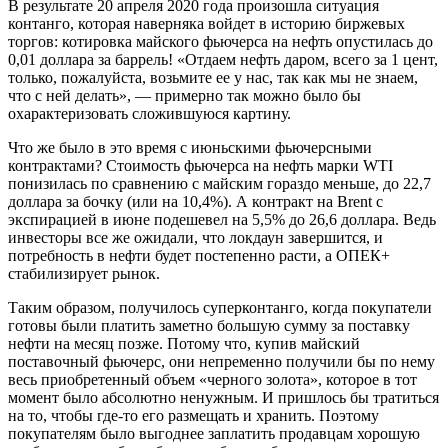
В результате 20 апреля 2020 года произошла ситуация
контанго, которая наверняка войдет в историю биржевых
торгов: котировка майского фьючерса на нефть опустилась до
0,01 доллара за баррель! «Отдаем нефть даром, всего за 1 цент,
только, пожалуйста, возьмите ее у нас, так как мы не знаем,
что с ней делать», — примерно так можно было бы
охарактеризовать сложившуюся картину.
Что же было в это время с июньскими фьючерсными
контрактами? Стоимость фьючерса на нефть марки WTI
понизилась по сравнению с майским гораздо меньше, до 22,7
доллара за бочку (или на 10,4%). А контракт на Brent с
экспирацией в июне подешевел на 5,5% до 26,6 доллара. Ведь
инвесторы все же ожидали, что локдаун завершится, и
потребность в нефти будет постепенно расти, а ОПЕК+
стабилизирует рынок.
Таким образом, получилось суперконтанго, когда покупатели
готовы были платить заметно большую сумму за поставку
нефти на месяц позже. Потому что, купив майский
поставочный фьючерс, они непременно получили бы по нему
весь приобретенный объем «черного золота», которое в тот
момент было абсолютно ненужным. И пришлось бы тратиться
на то, чтобы где-то его размещать и хранить. Поэтому
покупателям было выгоднее заплатить продавцам хорошую