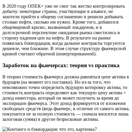
В 2020 году ОПЕК+ уже не смог так жестко контролировать
добычу: некоторые страны, участвующие в альянсе, не
захотели прийти к общему соглашению и решили добывать
столько нефти, сколько им нужно. Кроме того, добавился
общемировой кризис, вызванный локдауном, и в
долгосрочной перспективе ожидания рынка сместились в
сторону падения цен на нефть. В результате на рынке
появилась бэквордация, когда дальние контракты торгуются
дешевле, чем ближние. В этом случае структуру фьючерсной
кривой считают обратной (инвертированной).
Заработок на фьючерсах: теория vs практика
В теории стоимость фьючерса должна равняться цене актива в
будущем (на момент его поставки). Но из-за того, что
невозможно точно определить будущую котировку актива, то
стоимость контракта определяют как текущую цену актива +
доход инвестора, который он может получить за время до
экспирации фьючерса. Этот доход формируется от вложения
свободных средств (ведь фьючерс, в отличие от самого актива,
покупается не за полную стоимость — сначала вносится лишь
залоговая сумма) в другие безрисковые активы.