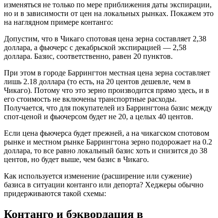
изменяться не только по мере приближения даты экспирации,
но и в зависимости от цен на локальных рынках. Покажем это
на наглядном примере контанго:
Допустим, что в Чикаго спотовая цена зерна составляет 2,38
доллара, а фьючерс с декабрьской экспирацией — 2,58
доллара. Базис, соответственно, равен 20 пунктов.
При этом в городе Баррингтон местная цена зерна составляет
лишь 2.18 доллара (то есть, на 20 центов дешевле, чем в
Чикаго). Потому что это зерно производится прямо здесь, и в
его стоимость не включены транспортные расходы.
Получается, что для покупателей из Баррингтона базис между
спот-ценой и фьючерсом будет не 20, а целых 40 центов.
Если цена фьючерса будет прежней, а на чикагском спотовом
рынке и местном рынке Баррингтона зерно подорожает на 0.2
доллара, то все равно локальный базис хоть и снизится до 38
центов, но будет выше, чем базис в Чикаго.
Как используется изменение (расширение или сужение)
базиса в ситуации контанго или депорта? Хеджеры обычно
придерживаются такой схемы:
Контанго и бэквордация в