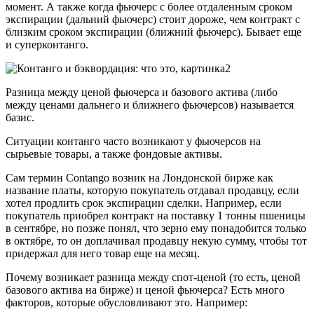
момент. А также когда фьючерс с более отдаленным сроком
экспирации (дальний фьючерс) стоит дороже, чем контракт с
близким сроком экспирации (ближний фьючерс). Бывает еще
и суперконтанго.
Разница между ценой фьючерса и базового актива (либо
между ценами дальнего и ближнего фьючерсов) называется
базис.
Ситуации контанго часто возникают у фьючерсов на
сырьевые товары, а также фондовые активы.
Сам термин Contango возник на Лондонской бирже как
название платы, которую покупатель отдавал продавцу, если
хотел продлить срок экспирации сделки. Например, если
покупатель приобрел контракт на поставку 1 тонны пшеницы
в сентябре, но позже понял, что зерно ему понадобится только
в октябре, то он доплачивал продавцу некую сумму, чтобы тот
придержал для него товар еще на месяц.
Почему возникает разница между спот-ценой (то есть, ценой
базового актива на бирже) и ценой фьючерса? Есть много
факторов, которые обусловливают это. Например: