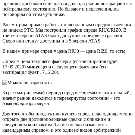
правило, дисбалансы не длятся долго, и рынок возвращается к
нейтральному состоянию. Но бывают и исключения, мы
поговорим об этом чуть ниже.
Рассмотрим пример работы с календарным спредом фьючерса
на индекс РТС. Мы построили график спреда RIU0/RIZ0. В
третьей версии ATAS были доступны спредовые графики.
Скоро они станут доступны и в 5 версии ATAS.
В нашем примере спред = цена RIU0 — цена RIZ0, то есть:
Спред = цена текущего фьючерса (его экспирация будет
17.09.2020)
минус
цена следующего фьючерса (его
экспирация будет 17.12.20).
За рассматриваемый период спред все время положительный,
значит рынок находится в перевернутом состоянии – это
бэквордация фьючерса
.
Для того чтобы продать или купить спред, надо одновременно
открыть две противоположные сделки с ближним и
следующим контрактом. Такие сделки называются
календарным спредом, и это один из видов арбитражной