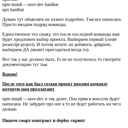
npm install —save-dev hardhat
npx hardhat
Думаю тут объяснять не нужно подробно. Там все написано.
Просто вводим подряд команды.
Единственное что скажу, это после последней команды вам
будет предложен выбор проекта. Выбираем первый (create
javascript project). И потом хотите ли добавить .gitignore,
выбираем ДА (может пригодиться когда то).
Вот так у вас должно быть. Если не получилось то смотрите
документацию тут тык
Важно!
После того как был создан проект вводим команду
которую нам предлагают
npm install —save-dev и так далее. Она прям в консоли будет
написана. Не забудьте про нее а то не будет работать ни чего
дальше.
Пишем смарт-контракт и deploy скрипт