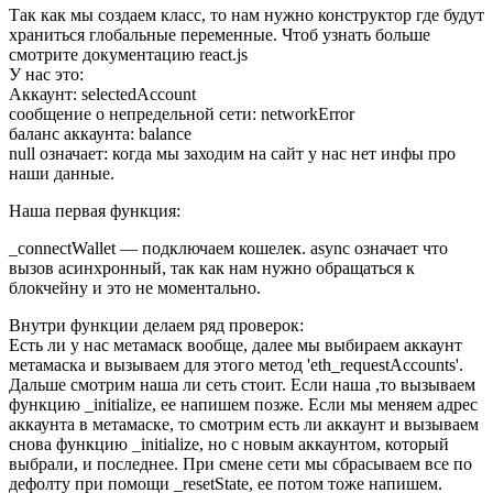
Так как мы создаем класс, то нам нужно конструктор где будут
храниться глобальные переменные. Чтоб узнать больше
смотрите документацию react.js
У нас это:
Аккаунт: selectedAccount
сообщение о непредельной сети: networkError
баланс аккаунта: balance
null означает: когда мы заходим на сайт у нас нет инфы про
наши данные.
Наша первая функция:
_connectWallet — подключаем кошелек. async означает что
вызов асинхронный, так как нам нужно обращаться к
блокчейну и это не моментально.
Внутри функции делаем ряд проверок:
Есть ли у нас метамаск вообще, далее мы выбираем аккаунт
метамаска и вызываем для этого метод 'eth_requestAccounts'.
Дальше смотрим наша ли сеть стоит. Если наша ,то вызываем
функцию _initialize, ее напишем позже. Если мы меняем адрес
аккаунта в метамаске, то смотрим есть ли аккаунт и вызываем
снова функцию _initialize, но с новым аккаунтом, который
выбрали, и последнее. При смене сети мы cбрасываем все по
дефолту при помощи _resetState, ее потом тоже напишем.