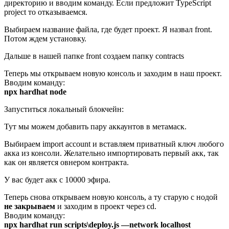
директорию и вводим команду. Если предложит TypeScript
project то отказываемся.
Выбираем название файла, где будет проект. Я назвал front.
Потом ждем установку.
Дальше в нашей папке front создаем папку contracts
Теперь мы открываем новую консоль и заходим в наш проект.
Вводим команду:
npx hardhat node
Запуститься локальный блокчейн:
Тут мы можем добавить пару аккаунтов в метамаск.
Выбираем import account и вставляем приватный ключ любого
акка из консоли. Желательно импортировать первый акк, так
как он является овнером контракта.
У вас будет акк с 10000 эфира.
Теперь снова открываем новую консоль, a ту старую с нодой
не закрываем
и заходим в проект через cd.
Вводим команду:
npx hardhat run scripts\deploy.js —network localhost