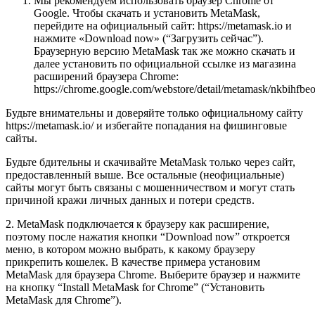
Мы рекомендуем использовать браузер Chrome от
Google. Чтобы скачать и установить MetaMask,
перейдите на официальный сайт: https://metamask.io и
нажмите «Download now» (“Загрузить сейчас”).
Браузерную версию MetaMask так же можно скачать и
далее установить по официальной ссылке из магазина
расширений браузера Chrome:
https://chrome.google.com/webstore/detail/metamask/nkbihfb
Будьте внимательны и доверяйте только официальному сайту
https://metamask.io/ и избегайте попадания на фишинговые
сайты.
Будьте бдительны и скачивайте MetaMask только через сайт,
предоставленный выше. Все остальные (неофициальные)
сайты могут быть связаны с мошенничеством и могут стать
причиной кражи личных данных и потери средств.
2. MetaMask подключается к браузеру как расширение,
поэтому после нажатия кнопки “Download now” откроется
меню, в котором можно выбрать, к какому браузеру
прикрепить кошелек. В качестве примера установим
MetaMask для браузера Chrome. Выберите браузер и нажмите
на кнопку “Install MetaMask for Chrome” (“Установить
MetaMask для Chrome”).