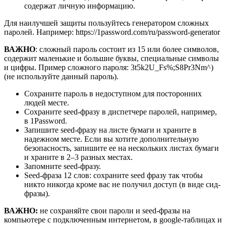
содержат личную информацию.
Для наилучшей защиты пользуйтесь генератором сложных
паролей. Например: https://1password.com/ru/password-generator
ВАЖНО
: сложный пароль состоит из 15 или более символов,
содержит маленькие и большие буквы, специальные символы
и цифры. Пример сложного пароля: 3t5k2U_Fs%;S8Pr3Nm^)
(не используйте данный пароль).
Сохраните пароль в недоступном для посторонних
людей месте.
Сохраните seed-фразу в диспетчере паролей, например,
в 1Password.
Запишите seed-фразу на листе бумаги и храните в
надежном месте. Если вы хотите дополнительную
безопасность, запишите ее на нескольких листах бумаги
и храните в 2–3 разных местах.
Запомните seed-фразу.
Seed-фраза 12 слов: сохраните seed фразу так чтобы
никто никогда кроме вас не получил доступ (в виде сид-
фразы).
ВАЖНО:
не сохраняйте свои пароли и seed-фразы на
компьютере с подключенным интернетом, в google-таблицах и