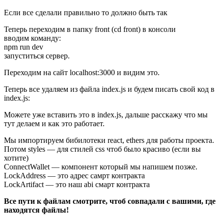
Если все сделали правильно то должно быть так
Теперь переходим в папку front (cd front) в консоли
вводим команду:
npm run dev
запуститься сервер.
Переходим на сайт localhost:3000 и видим это.
Теперь все удаляем из файла index.js и будем писать свой код в
index.js:
Можете уже вставить это в index.js, дальше расскажу что мы
тут делаем и как это работает.
Мы импортируем бибилотеки react, ethers для работы проекта.
Потом styles — для стилей css чтоб было красиво (если вы
хотите)
ConnectWallet — компонент который мы напишем позже.
LockAddress — это адрес самрт контракта
LockArtifact — это наш abi смарт контракта
Все пути к файлам смотрите, чтоб совпадали с вашими, где
находятся файлы!