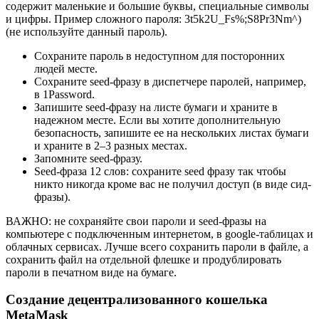
содержит маленькие и большие буквы, специальные символы
и цифры. Пример сложного пароля: 3t5k2U_Fs%;S8Pr3Nm^)
(не используйте данный пароль).
Сохраните пароль в недоступном для посторонних
людей месте.
Сохраните seed-фразу в диспетчере паролей, например,
в 1Password.
Запишите seed-фразу на листе бумаги и храните в
надежном месте. Если вы хотите дополнительную
безопасность, запишите ее на нескольких листах бумаги
и храните в 2–3 разных местах.
Запомните seed-фразу.
Seed-фраза 12 слов: сохраните seed фразу так чтобы
никто никогда кроме вас не получил доступ (в виде сид-
фразы).
ВАЖНО: не сохраняйте свои пароли и seed-фразы на
компьютере с подключенным интернетом, в google-таблицах и
облачных сервисах. Лучше всего сохранить пароли в файле, а
сохранить файл на отдельной флешке и продублировать
пароли в печатном виде на бумаге.
Создание децентрализованного кошелька
MetaMask