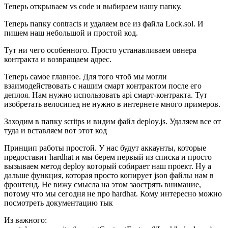
Теперь открываем vs code и выбираем нашу папку.
Теперь папку contracts и удаляем все из файла Lock.sol. И
пишем наш небольшой и простой код.
Тут ни чего особенного. Просто устанавливаем овнера
контракта и возвращаем адрес.
Теперь самое главное. Для того чтоб мы могли
взаимодействовать с нашим смарт контрактом после его
деплоя. Нам нужно использовать api смарт-контракта. Тут
изобретать велосипед не нужно в интернете много примеров.
Заходим в папку scritps и видим файл deploy.js. Удаляем все от
туда и вставляем вот этот код
Принцип работы простой. У нас будут аккаунты, которые
предоставит hardhat и мы берем первый из списка и просто
вызываем метод deploy который собирает наш проект. Ну а
дальше функция, которая просто копирует json файлы нам в
фронтенд. Не вижу смысла на этом заострять внимание,
потому что мы сегодня не про hardhat. Кому интересно можно
посмотреть документацию тык
Из важного: