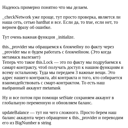
Надеюсь примерно понятно что мы делаем.
_checkNetwork уже проще, тут просто проверка, является ли
наша сеть, сетью hardhat и все. Если да, то true, если нет, то
вернем фразу об ошибке.
Тут очень важная функция _initialize.
this._provider мы обращаемся к блокчейну по факту через
_provider мы и будем работать с блокчейном. (Это когда
метамаск вылезает)
Теперь что такое this.Lock — это по факту мы подрубаемся к
самарт-контракту, чтоб получать доступ к нашим функциям и
всему остальному. Туда мы передаем 3 важные вещи. Это
адрес нашего контракта, abi контракта и того, кто собирается
взаимодействовать с смарт-контрактом. То есть наш
выбранный аккаунт metamask
Ну и все потом при помощи setState сохраняем аккаунт в
глобальную переменную и обновляем баланс.
updateBalance — тут ни чего сложного. Просто берем наш
баланс аккаунта через обращение к this._provider и переводим
его из BigNumber в string