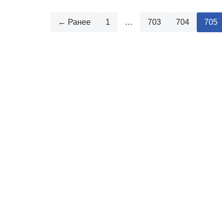
← Ранее
1
…
703
704
705