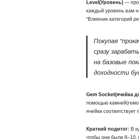
Level(Уровень)
— прок
каждый уровень вам на
“Влияние категорий ре
Покупая “прок
сразу зарабат
на базовые пок
доходности бу
Gem Socket(ячейка дл
помощью камней(гемов)
ячейки соответствует 
Краткий подитог:
В и
чтобы они были 8–10,