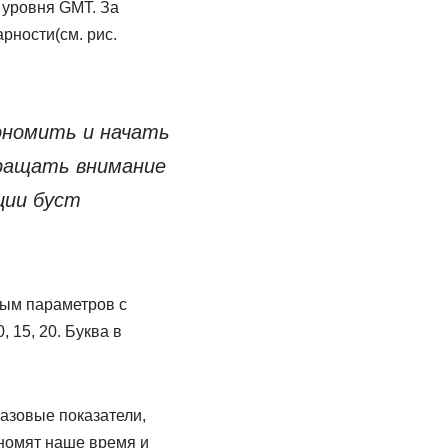
 уровня GMT. За
рности(см. рис.
кономить и начать
бращать внимание
ции буст
вым параметров с
 15, 20. Буква в
азовые показатели,
номят наше время и