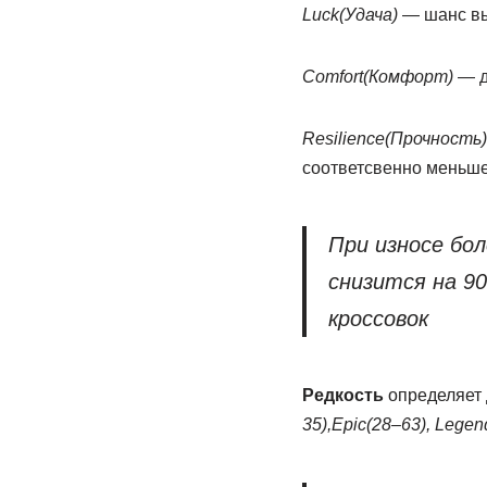
Luck(Удача)
— шанс вы
Comfort(Комфорт)
— д
Resilience(Прочность)
соответсвенно меньше
При износе бол
снизится на 9
кроссовок
Редкость
определяет 
35),Epic(28–63), Legen