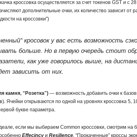
ачка кроссовка осуществляется за счет токенов GST и c 28
числяют дополнительные очки, их количество зависит от ра
дкости на кроссовки”)
аченный” кросовок у вас есть возможность сэ
ывать больше. Но в первую очередь стоит о
азатели, как уже говорилось выше, на дистан
дет зависить от них.
я камня, “Розетка”)
— возможность добавить очки к базо
. Ячейки открываются по одной на уровнях кроссовка 5, 10,
первой букве параметра.
деале, если мы выбираем Common кроссовки, смотрим на б
 особенно
Effecincy
и
Resilience
.
“Прокаченные” кроссы эко