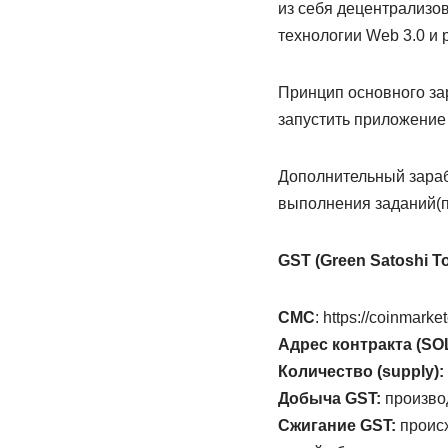
из себя децентрализо
технологии Web 3.0 и 
Принцип основного за
запустить приложение 
Дополнительный зарабо
выполнения заданий(п
GST (Green Satoshi T
CMC
: https://coinmarke
Адрес контракта (SO
Количество (supply):
Добыча GST:
производ
Сжигание GST:
происх