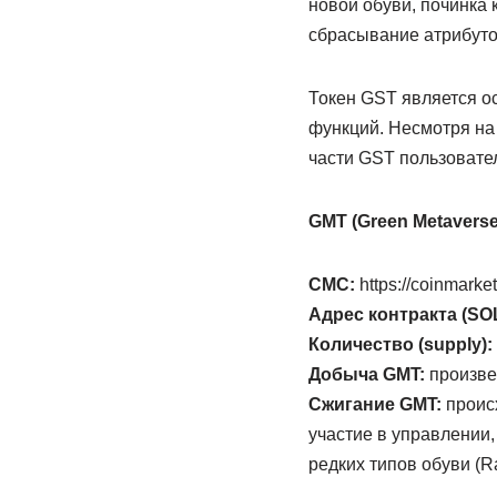
новой обуви, починка 
сбрасывание атрибутов
Токен GST является о
функций. Несмотря на 
части GST пользовате
GMT (Green Metaverse
CMC:
https://coinmarke
Адрес контракта (SO
Количество (supply):
Добыча GMT:
произве
Сжигание GMT:
проис
участие в управлении,
редких типов обуви (R