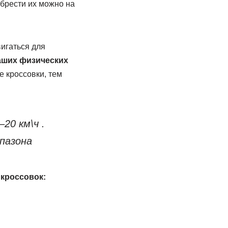
обрести их можно на
вигаться для
аших физических
е кроссовки, тем
–20 км\ч .
пазона
 кроссовок: