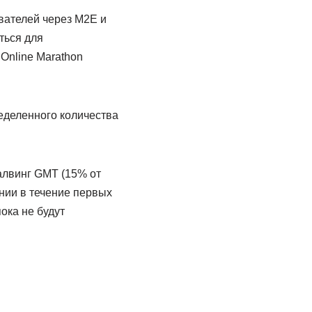
вателей через M2E и
ться для
Online Marathon
еделенного количества
алвинг GMT (15% от
нии в течение первых
пока не будут