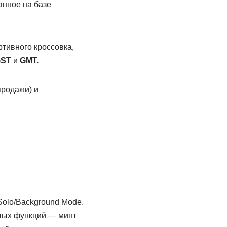
анное на базе
тивного кроссовка,
ST
и
GMT.
продажи) и
Solo/Background Mode.
вых функций — минт