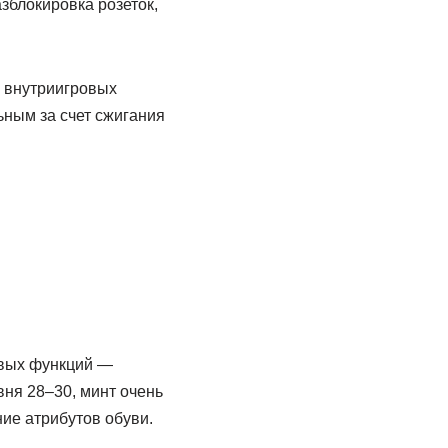
азблокировка розеток,
а внутриигровых
ьным за счет сжигания
овых функций —
вня 28–30, минт очень
ние атрибутов обуви.