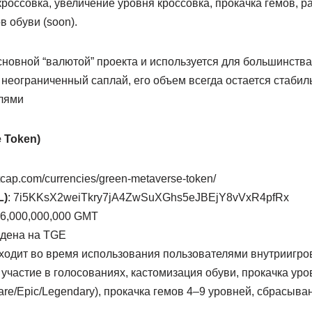
кроссовка, увеличение уровня кроссовка, прокачка гемов, р
 обуви (soon).
сновной “валютой” проекта и используется для большинств
неограниченный саплай, его объем всегда остается стабил
лями
 Token)
tcap.com/currencies/green-metaverse-token/
L)
: 7i5KKsX2weiTkry7jA4ZwSuXGhs5eJBEjY8vVxR4pfRx
6,000,000,000 GMT
дена на TGE
ходит во время использования пользователями внутриигр
 участие в голосованиях, кастомизация обуви, прокачка уро
are/Epic/Legendary), прокачка гемов 4–9 уровней, сбрасыва