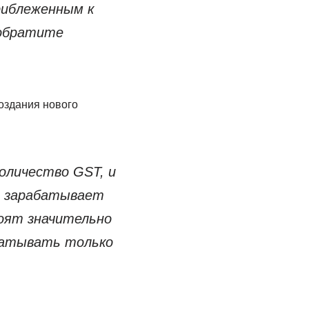
риблеженным к
 обратите
оздания нового
оличество GST, и
о зарабатывает
оят значительно
абатывать только