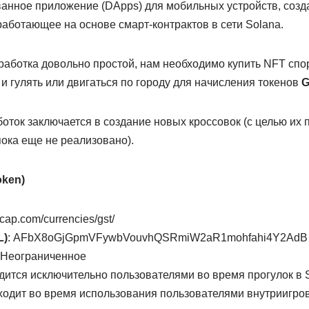
ванное приложение (DApps) для мобильных устройств, созд
работающее на основе смарт-контрактов в сети Solana.
работка довольно простой, нам необходимо купить NFT спор
и гулять или двигаться по городу для начисления токенов
G
ток заключается в создание новых кроссовок (с целью их 
ока еще не реализовано).
oken)
tcap.com/currencies/gst/
L)
: AFbX8oGjGpmVFywbVouvhQSRmiW2aR1mohfahi4Y2AdB
Неограниченное
ится исключительно пользователями во время прогулок в 
одит во время использования пользователями внутриигро