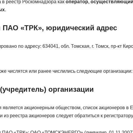
 в реестр Роскомнадзора как
оператор, осуществляющий
ых
.
я ПАО «ТРК», юридический адрес
вано по адресу: 634041, обл. Томская, г. Томск, пр-кт Киров
кже числятся или ранее числились следующие организации:
 (учредитель) организации
я является акционерным обществом, список акционеров в 
и из реестра акционеров следует обратиться к регистрато
 ПАО «ТРК»: ОАО «ТОМСКЭНЕРГО» (ликвидир. 01.11.2007