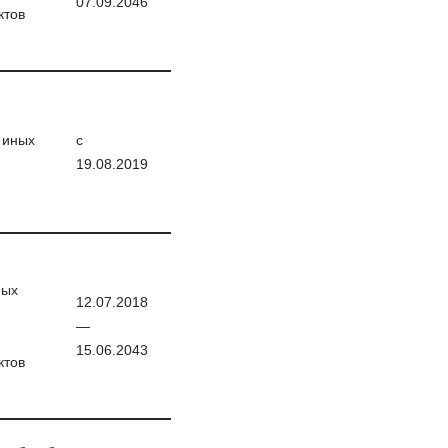
07.09.2046
ктов
 иных
с
19.08.2019
ных
12.07.2018
—
15.06.2043
ктов