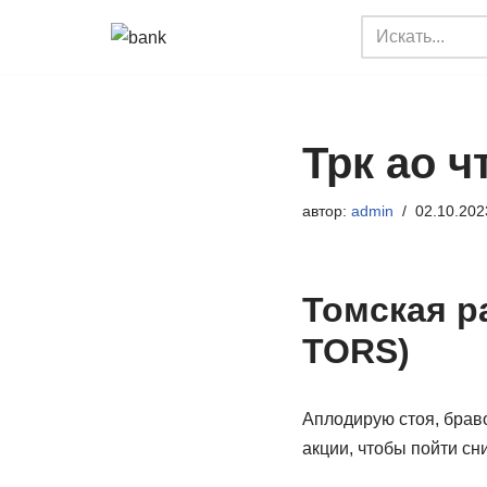
Перейти
к
содержимому
Трк ао ч
автор:
admin
02.10.202
Томская р
TORS)
Аплодирую стоя, браво
акции, чтобы пойти сни