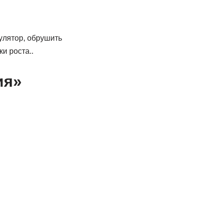
улятор, обрушить
ки роста..
ия»