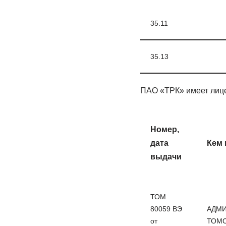
35.11
35.13
ПАО «ТРК» имеет лице
Номер,
дата
Кем
выдачи
ТОМ
80059 ВЭ
АДМ
от
ТОМС