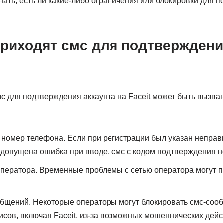
нать, есть ли какие-либо ограничения или блокировки для п
приходят смс для подтверждени
с для подтверждения аккаунта на Faceit может быть вызва
номер телефона. Если при регистрации был указан непра
допущена ошибка при вводе, смс с кодом подтверждения не
ператора. Временные проблемы с сетью оператора могут п
бщений. Некоторые операторы могут блокировать смс-соо
сов, включая Faceit, из-за возможных мошеннических дейс