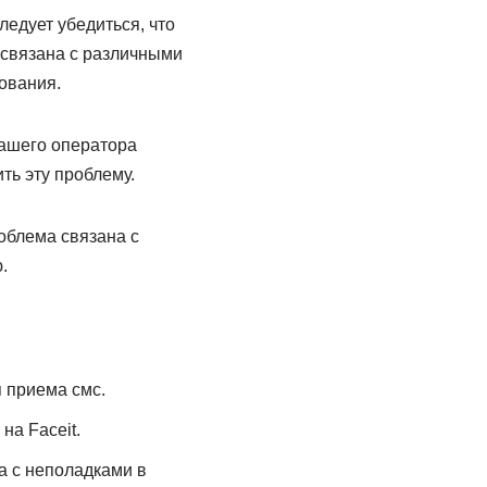
ледует убедиться, что
 связана с различными
ования.
вашего оператора
ть эту проблему.
облема связана с
.
 приема смс.
на Faceit.
а с неполадками в