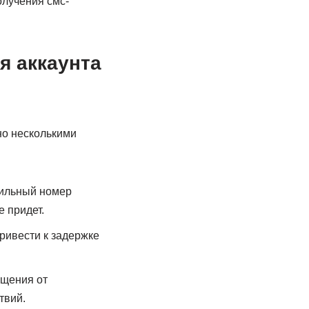
олучения смс-
я аккаунта
но несколькими
вильный номер
 придет.
ривести к задержке
бщения от
твий.