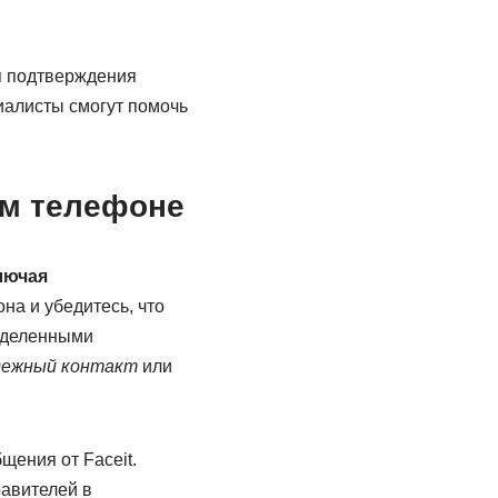
я подтверждения
циалисты смогут помочь
ем телефоне
лючая
на и убедитесь, что
еделенными
адежный контакт
или
бщения от Faceit.
авителей в