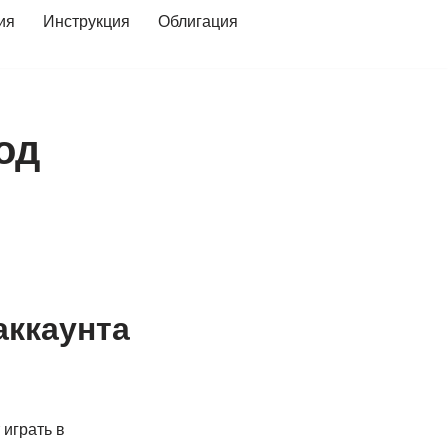
ия
Инструкция
Облигация
од
аккаунта
 играть в