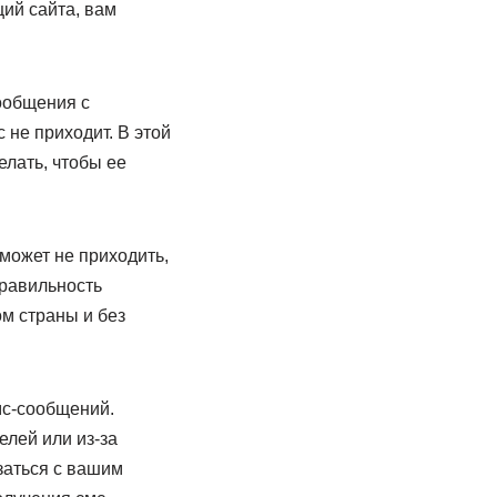
ий сайта, вам
ообщения с
 не приходит. В этой
елать, чтобы ее
 может не приходить,
правильность
ом страны и без
мс-сообщений.
лей или из-за
заться с вашим