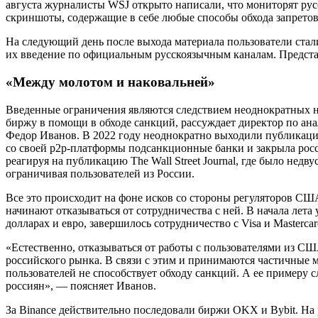
августа журналисты WSJ открыто написали, что мониторят рус
скриншоты, содержащие в себе любые способы обхода запретов
На следующий день после выхода материала пользователи стали
их введение по официальным русскоязычным каналам. Предста
«Между молотом и наковальней»
Введенные ограничения являются следствием неоднократных н
биржу в помощи в обходе санкций, рассуждает директор по а
Федор Иванов. В 2022 году неоднократно выходили публикации
со своей p2p-платформы подсанкционные банки и закрыла рос
реагируя на публикацию The Wall Street Journal, где было недв
ограничивая пользователей из России.
Все это происходит на фоне исков со стороны регуляторов СШ
начинают отказываться от сотрудничества с ней. В начала лет
долларах и евро, завершилось сотрудничество с Visa и Masterca
«Естественно, отказываться от работы с пользователями из СШ
российского рынка. В связи с этим и принимаются частичные 
пользователей не способствует обходу санкций. А ее примеру
россиян», — поясняет Иванов.
За Binance действительно последовали биржи OKX и Bybit. Н