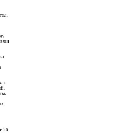
юты,
,
оду
связи
жа
в
л
как
ей,
ты.
ах
е 26