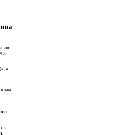
тива
ольше
 мы
», а
упным
упен
н в
и,