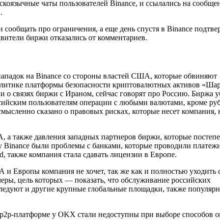
скоязычные чаты пользователей Binance, и ссылались на сообще
.
 сообщать про ограничения, а еще день спустя в Binance подтве
вители биржи отказались от комментариев.
ападок на Binance со стороны властей США, которые обвиняют
налитике платформы безопасности криптовалютных активов «Ша
 о связях биржи с Ираном, сейчас говорят про Россию. Биржа у
сийским пользователям операции с любыми валютами, кроме руб
усмысленно сказано о правовых рисках, которые несет компания, 
А, а также давления западных партнеров биржи, которые постеп
а у Binance были проблемы с банками, которые проводили платеж
rd, также компания стала сдавать лицензии в Европе.
А и Европы компания не хочет, так же как и полностью уходить 
меры, цель которых — показать, что обслуживание российских
 следуют и другие крупные глобальные площадки, также популяр
а p2p-платформе у OKX стали недоступны при выборе способов 