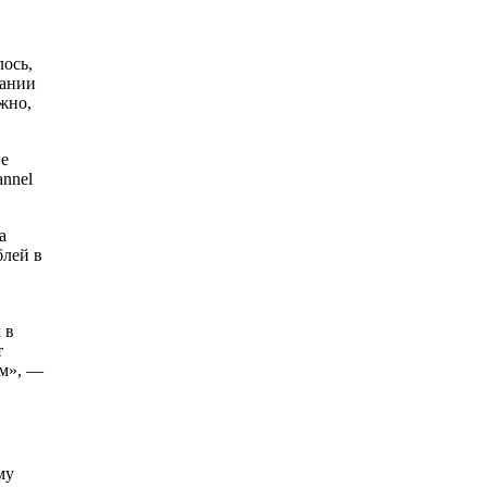
лось,
пании
жно,
не
annel
а
блей в
 в
т
ам», —
му