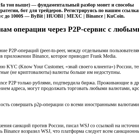
На тон выше) — фундаментальный разбор монет и способы
ратегии, бот для трейдеров. Регистрируясь по нашим ссылк
с до 1000$ — ByBit | HUOBI | MEXC | Binance | KuCoin.
нам операции через P2P-сервис с любым
ие P2P-операций (peer-to-peer, между отдельными пользователя
в приложении Binance, которое приводит Frank Media.
 KYC (Know Your Customer, «знай своего клиента») России, те
иатные (не криптовалюты) валюты больше им недоступны.
ance P2P только рублями, подтвердила биржа. Проживающие в д
нием адреса, могут продолжать торговать любыми валютами, кр
ность совершать p2p-операции со всеми иностранными валютами
ния санкций против России, писал WSJ со ссылкой на источни
ль Binance возразил WSJ, что платформа следует всем санкцион