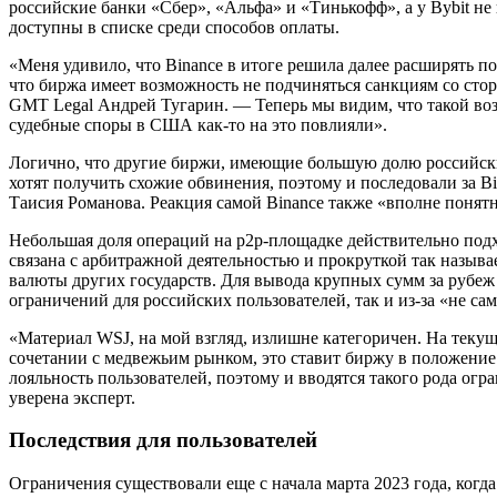
российские банки «Сбер», «Альфа» и «Тинькофф», а у Bybit не 
доступны в списке среди способов оплаты.
«Меня удивило, что Binance в итоге решила далее расширять п
что биржа имеет возможность не подчиняться санкциям со с
GMT Legal Андрей Тугарин. — Теперь мы видим, что такой воз
судебные споры в США как-то на это повлияли».
Логично, что другие биржи, имеющие большую долю российски
хотят получить схожие обвинения, поэтому и последовали за Bi
Таисия Романова. Реакция самой Binance также «вполне понят
Небольшая доля операций на p2p-площадке действительно подх
связана с арбитражной деятельностью и прокруткой так называ
валюты других государств. Для вывода крупных сумм за рубеж 
ограничений для российских пользователей, так и из-за «не с
«Материал WSJ, на мой взгляд, излишне категоричен. На текущ
сочетании с медвежьим рынком, это ставит биржу в положение
лояльность пользователей, поэтому и вводятся такого рода огр
уверена эксперт.
Последствия для пользователей
Ограничения существовали еще с начала марта 2023 года, когда