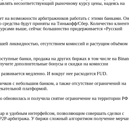
авлять несоответствующий рыночному курсу цены, надеясь на
ет на возможности арбитражников работать с этими банками. О
то средства будут приняты на Тинькофф/Сбер. Количество клиент
 курсами выше, сейчас большинство придерживается «Русский
рошей ликвидностью, отсутствием комиссий и растущим объёмом
оступные банки, продажа на других биржах в том числе на Binan
олучите дополнительные бонусы и скидки на комиссии
развивается медленно. И вокруг нее расходится FUD.
ичков с небольшим банком, а также отсутствие ограничений на
лекательной платформой.
о обновилась и получила снятие ограничение на территории РФ
р и удобным интерфейсом, позволяющим совершать сделки с
 P2P-арбитража. У биржи сложный алгоритмом получение мерчан