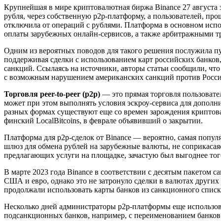
Крупнейшая в мире криптовалютная биржа Binance 27 августа 
рубля, через собственную p2p-платформу, а пользователей, пр
отключила от операций с рублями. Платформа в основном испо
оплаты зарубежных онлайн-сервисов, а также арбитражными т
Одним из вероятных поводов для такого решения послужила публи
поддерживая сделки с использованием карт российских банков,
санкций. Ссылаясь на источники, авторы статьи сообщили, ч
с возможным нарушением американских санкций против Росси
Торговля peer-to-peer (p2p)
— это прямая торговля пользовател
может при этом выполнять условия эскроу-сервиса для дополн
разных формах существуют еще со времен зарождения криптов
финский LocalBitcoins, в феврале объявивший о закрытии.
Платформа для p2p-сделок от Binance — вероятно, самая попул
шлюз для обмена рублей на зарубежные валюты, не соприкасая
предлагающих услуги на площадке, зачастую был выгоднее тог
В марте 2023 года Binance в соответствии с десятым пакетом с
США и евро, однако это не затронуло сделки в валютах других
продолжали использовать карты банков из санкционного списк
Несколько дней администраторы p2p-платформы еще использов
подсанкционных банков, например, с переименованием банков