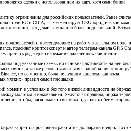
проводятся сделки с использованием их карт, хотя сами банки
олитику ограничения для российских пользователей. Ранее счита
тороны стран ЕС и США, — комментирует CEO юридической ком
можности нет, что делает компанию более подневольной. Возмо
х пользователей и претендующие на работу в легальном поле, 
nance, поясняет криптоэксперт и автор телеграм-канала GFiS Ch
на»: принять ряд мер во избежание дальнейших обвинений.
одила под указанные схемы, но основная активность на ней был
емых связок, а также релокантами для выгодной конвертации ру
Binance, по ее мнению, была не лучшим каналом, как из-за
амых мягких» правил самой площадки.
ий момент, в условиях и без того низкой ликвидности на биржах
 между молотом и наковальней. Ужесточая правила, биржа теряе
аничения, чтобы, насколько это возможно, угодить обеим сторон
 биржа запретила россиянам работать с долларами и евро. Поэто