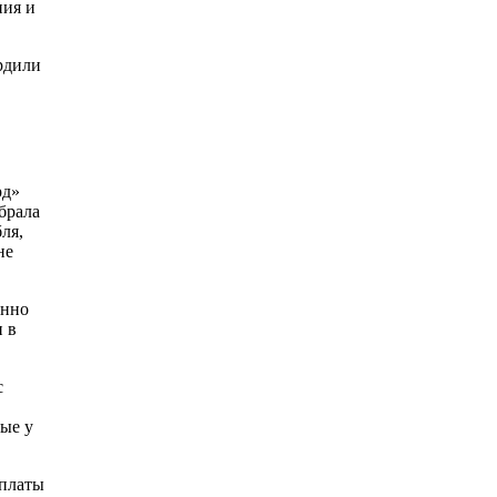
ния и
рдили
рд»
брала
ля,
не
енно
и в
с
ные у
оплаты