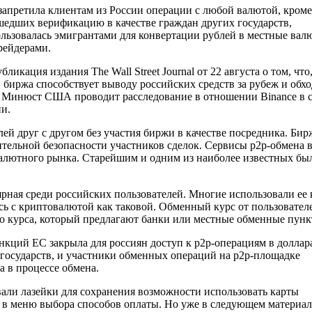
запретила клиентам из России операции с любой валютой, кроме
ошедших верификацию в качестве граждан других государств,
льзовалась эмигрантами для конвертации рублей в местные вал
рейдерами.
кация издания The Wall Street Journal от 22 августа о том, что
 биржа способствует выводу российских средств за рубеж и обх
то Минюст США проводит расследование в отношении Binance в 
и.
ей друг с другом без участия биржи в качестве посредника. Бир
ительной безопасности участников сделок. Сервисы p2p-обмена 
алютного рынка. Старейшим и одним из наиболее известных бы
ярная среди российских пользователей. Многие использовали ее 
сь с криптовалютой как таковой. Обменный курс от пользовател
о курса, который предлагают банки или местные обменные пунк
анкций ЕС закрыла для россиян доступ к p2p-операциям в доллар
 государств, и участники обменных операций на p2p-площадке
а в процессе обмена.
али лазейки для сохранения возможности использовать карты
 в меню выбора способов оплаты. Но уже в следующем материал