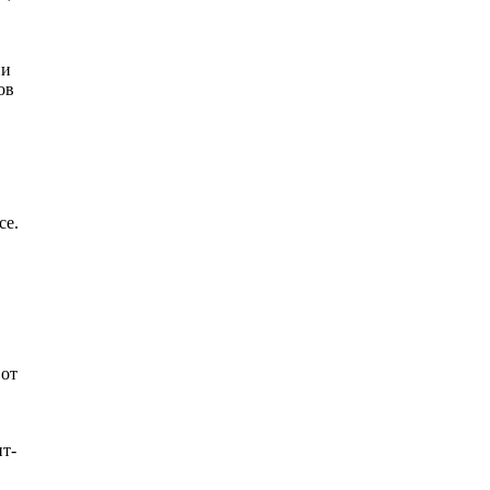
ни
ов
ce.
 от
т-