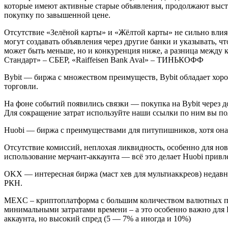
которые имеют активные старые объявления, продолжают выст
покупку по завышенной цене.
Отсутствие «Зелёной карты» и «Жёлтой карты» не сильно влия
могут создавать объявления через другие банки и указывать, ч
может быть меньше, но и конкуренция ниже, а разница между
Стандарт» – СБЕР, «Raiffeisen Bank Aval» – ТИНЬКОФФ
Bybit — биржа с множеством преимуществ, Bybit обладает хо
торговли.
На фоне событий появились связки — покупка на Bybit через д
Для сокращение затрат используйте наши ссылки по ним вы п
Huobi — биржа с преимуществами для питупишников, хотя она 
Отсутствие комиссий, неплохая ликвидность, особенно для нов
использование мерчант-аккаунта — всё это делает Huobi прив
OKX — интересная биржа (маст хев для мультиаккреов) недавн
РКН.
MEXC – криптоплатформа с большим количеством валютных па
минимальными затратами времени – а это особенно важно для
аккаунта, но высокий спред (5 — 7% а иногда и 10%)