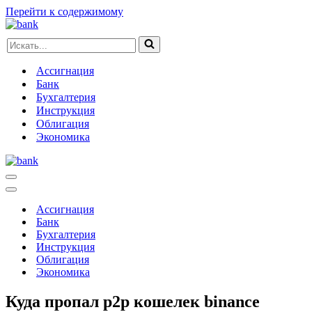
Перейти к содержимому
Искать...
Ассигнация
Банк
Бухгалтерия
Инструкция
Облигация
Экономика
Меню
навигации
Меню
навигации
Ассигнация
Банк
Бухгалтерия
Инструкция
Облигация
Экономика
Куда пропал p2p кошелек binance