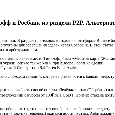
офф и Росбанк из раздела P2P. Альтерна
ражники. В разделе платежных методов на платформе Binance б
опулярны для совершения сделок через Сбербанк. В этой статье
 идти арбитражникам.
 осталась. Ранее вместо Тинькофф была «Местная карта (Жёлтая)
и убрали, сейчас так же как и при выборе Росбанка сделки
усский Стандарт», «Raiffeisen Bank Aval».
язано с обходом санкций, которые применяются к банкам, недост
-рынке и выбрать способ оплаты «Зелёная карта» (Сбербанк) или
 предложений с курсом от 130₽ за 1 USDT. Пример стакана дост
пособов оплаты, то появится ошибка «способ оплаты не доступе
 карты» (покупка тейкером) оказался почти пустым. Арбитражник