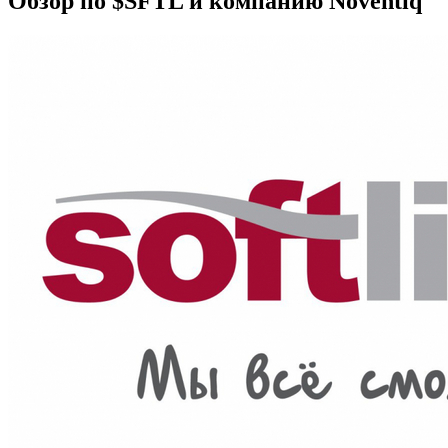
Обзор по $SFTL и компанию Noventiq ⁠ ⁠