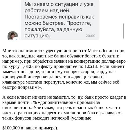
Мне это напомнило чудесную историю от Мэтта Левина про
то, как западные частные банки обувают богатых буратин:
например, при обработке заявки на конвертацию доллар-евро
по курсу 1,0
12
3 по факту проводят ее по 1,0
21
3. Если клиент
замечает неладное, то они ему говорят «сорри, сэр, у нас
криворукий интерн когда печатал – две циферки на
клавиатуре местами перепутал, конечно же, мы сейчас всё
быстро поправим!».
А если клиент ничего не заметил, то. ну, банк просто кладет в
карман почти 1% «дополнительной» прибыли за
смекалистость. Учитывая, что речь в частных банках часто
идет о транзакциях на десяток миллионов баксов – навар от
таких фокусов выходит неплохой (условные
$100,000 в нашем примере).