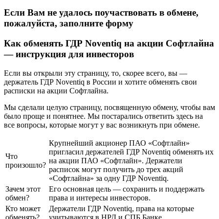
Если Вам не удалось поучаствовать в обмене,
пожалуйста, заполните форму
Как обменять ГДР Noventiq на акции Софтлайна
— инструкция для инвесторов
Если вы открыли эту страницу, то, скорее всего, вы —
держатель ГДР Noventiq в России и хотите обменять свои
расписки на акции Софтлайна.
Мы сделали целую страницу, посвященную обмену, чтобы вам
было проще и понятнее. Мы постарались ответить здесь на
все вопросы, которые могут у вас возникнуть при обмене.
Крупнейший акционер ПАО «Софтлайн»
пригласил держателей ГДР Noventiq обменять их
Что
на акции ПАО «Софтлайн». Держатели
произошло?
расписок могут получить до трех акций
«Софтлайна» за одну ГДР Noventiq.​
Зачем этот
Его основная цель — сохранить и поддержать
обмен?
права и интересы инвесторов.
Кто может
Держатели ГДР Noventiq, права на которые
обменять?
учитываются в НРД и СПБ Банке.