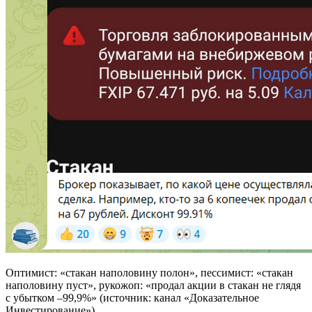
Оптимист: «стакан наполовину полон», пессимист: «стакан
наполовину пуст», рукожоп: «продал акции в стакан не глядя
с убытком –99,9%» (источник: канал «Доказательное
Инвестирование»)