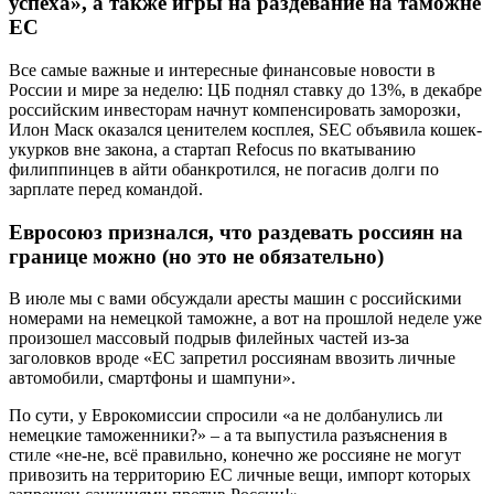
успеха», а также игры на раздевание на таможне
ЕС⁠ ⁠
Все самые важные и интересные финансовые новости в
России и мире за неделю: ЦБ поднял ставку до 13%, в декабре
российским инвесторам начнут компенсировать заморозки,
Илон Маск оказался ценителем косплея, SEC объявила кошек-
укурков вне закона, а стартап Refocus по вкатыванию
филиппинцев в айти обанкротился, не погасив долги по
зарплате перед командой.
Евросоюз признался, что раздевать россиян на
границе можно (но это не обязательно)
В июле мы с вами обсуждали аресты машин с российскими
номерами на немецкой таможне, а вот на прошлой неделе уже
произошел массовый подрыв филейных частей из-за
заголовков вроде «ЕС запретил россиянам ввозить личные
автомобили, смартфоны и шампуни».
По сути, у Еврокомиссии спросили «а не долбанулись ли
немецкие таможенники?» – а та выпустила разъяснения в
стиле «не-не, всё правильно, конечно же россияне не могут
привозить на территорию ЕС личные вещи, импорт которых