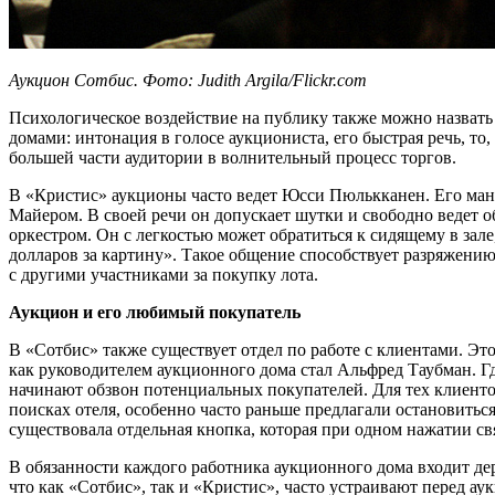
Аукцион Сотбис. Фото: Judith Argila/Flickr.com
Психологическое воздействие на публику также можно назват
домами: интонация в голосе аукциониста, его быстрая речь, то,
большей части аудитории в волнительный процесс торгов.
В «Кристис» аукционы часто ведет Юсси Пюлькканен. Его мане
Майером. В своей речи он допускает шутки и свободно ведет 
оркестром. Он с легкостью может обратиться к сидящему в зале,
долларов за картину». Такое общение способствует разряжени
с другими участниками за покупку лота.
Аукцион и его любимый покупатель
В «Сотбис» также существует отдел по работе с клиентами. Это
как руководителем аукционного дома стал Альфред Таубман. Где
начинают обзвон потенциальных покупателей. Для тех клиентов
поисках отеля, особенно часто раньше предлагали остановиться
существовала отдельная кнопка, которая при одном нажатии св
В обязанности каждого работника аукционного дома входит дер
что как «Сотбис», так и «Кристис», часто устраивают перед а