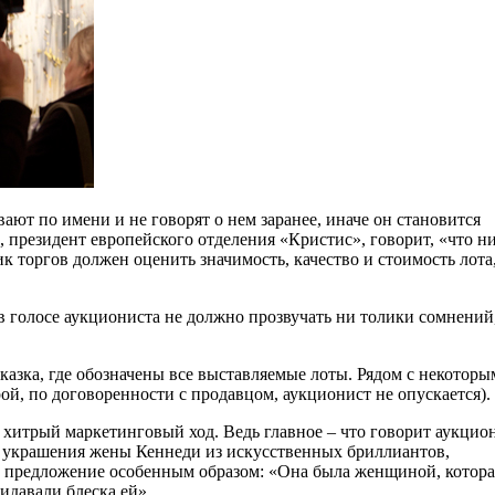
ают по имени и не говорят о нем заранее, иначе он становится
, президент европейского отделения «Кристис», говорит, «что н
к торгов должен оценить значимость, качество и стоимость лота
 в голосе аукциониста не должно прозвучать ни толики сомнений
сказка, где обозначены все выставляемые лоты. Рядом с некоторы
ой, по договоренности с продавцом, аукционист не опускается).
я хитрый маркетинговый ход. Ведь главное – что говорит аукцио
сь украшения жены Кеннеди из искусственных бриллиантов,
вое предложение особенным образом: «Она была женщиной, котора
идавали блеска ей».