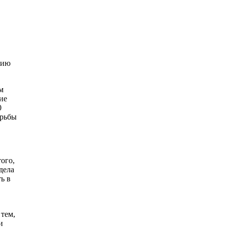
нию
м
ие
0
орьбы
ого,
дела
ь в
 тем,
и