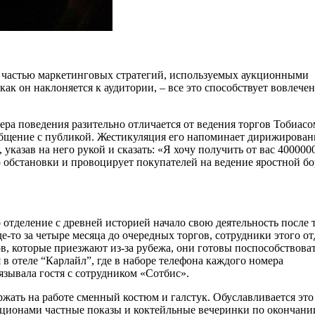
ь частью маркетинговых стратегий, используемых аукционными
 как он наклоняется к аудитории, – все это способствует вовлече
ра поведения разительно отличается от ведения торгов Тобиасо
общение с публикой. Жестикуляция его напоминает дирижирован
 указав на него рукой и сказать: «Я хочу получить от вас 400000
ю обстановки и провоцирует покупателей на ведение яростной б
 отделение с древней историей начало свою деятельность после т
-то за четыре месяца до очередных торгов, сотрудники этого от
, которые приезжают из-за рубежа, они готовы поспособствоват
 в отеле “Карлайл”, где в наборе телефона каждого номера
язывала гостя с сотрудником «Сотбис».
жать на работе сменный костюм и галстук. Обуславливается это
укционами частные показы и коктейльные вечеринки по окончани