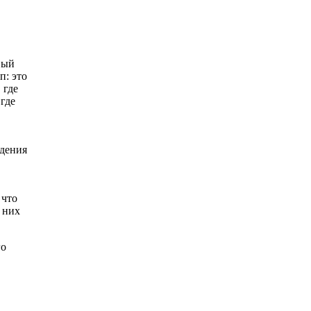
вый
п: это
 где
 где
едения
 что
 них
го