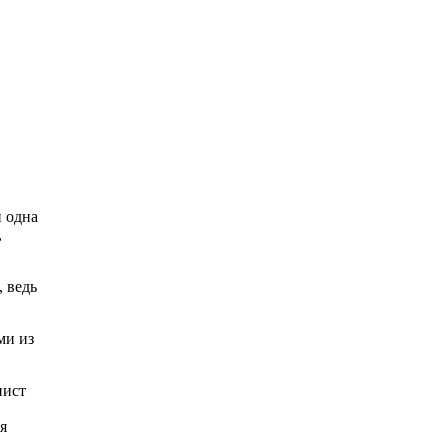
и одна
,
, ведь
ми из
нист
я