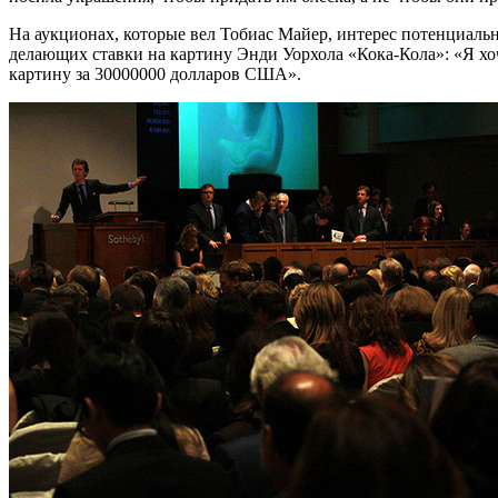
На аукционах, которые вел Тобиас Майер, интерес потенциаль
делающих ставки на картину Энди Уорхола «Кока-Кола»: «Я хоч
картину за 30000000 долларов США».