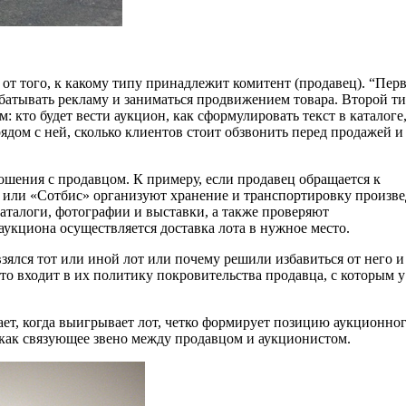
 от того, к какому типу принадлежит комитент (продавец). “Пер
батывать рекламу и заниматься продвижением товара. Второй ти
: кто будет вести аукцион, как сформулировать текст в каталоге,
ядом с ней, сколько клиентов стоит обзвонить перед продажей и
ошения с продавцом. К примеру, если продавец обращается к
» или «Сотбис» организуют хранение и транспортировку произв
каталоги, фотографии и выставки, а также проверяют
укциона осуществляется доставка лота в нужное место.
зялся тот или иной лот или почему решили избавиться от него и
то входит в их политику покровительства продавца, с которым у
ает, когда выигрывает лот, четко формирует позицию аукционно
 как связующее звено между продавцом и аукционистом.