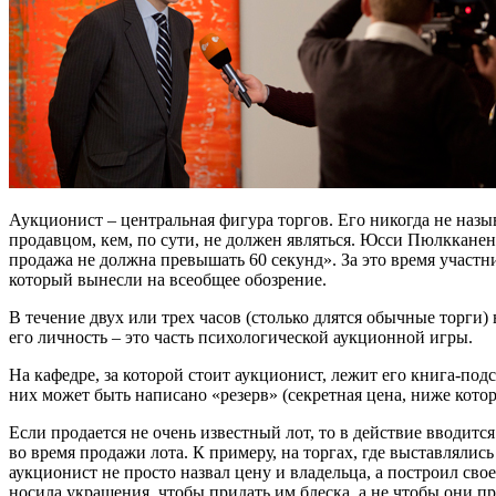
Аукционист – центральная фигура торгов. Его никогда не назыв
продавцом, кем, по сути, не должен являться. Юсси Пюлкканен
продажа не должна превышать 60 секунд». За это время участни
который вынесли на всеобщее обозрение.
В течение двух или трех часов (столько длятся обычные торги)
его личность – это часть психологической аукционной игры.
На кафедре, за которой стоит аукционист, лежит его книга-под
них может быть написано «резерв» (секретная цена, ниже котор
Если продается не очень известный лот, то в действие вводитс
во время продажи лота. К примеру, на торгах, где выставляли
аукционист не просто назвал цену и владельца, а построил с
носила украшения, чтобы придать им блеска, а не чтобы они пр